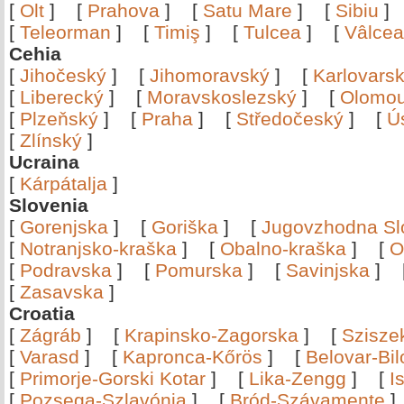
[
Olt
]
[
Prahova
]
[
Satu Mare
]
[
Sibiu
[
Teleorman
]
[
Timiş
]
[
Tulcea
]
[
Vâlce
Cehia
[
Jihočeský
]
[
Jihomoravský
]
[
Karlovars
[
Liberecký
]
[
Moravskoslezský
]
[
Olomo
[
Plzeňský
]
[
Praha
]
[
Středočeský
]
[
Ú
[
Zlínský
]
Ucraina
[
Kárpátalja
]
Slovenia
[
Gorenjska
]
[
Goriška
]
[
Jugovzhodna Sl
[
Notranjsko-kraška
]
[
Obalno-kraška
]
[
O
[
Podravska
]
[
Pomurska
]
[
Savinjska
]
[
Zasavska
]
Croatia
[
Zágráb
]
[
Krapinsko-Zagorska
]
[
Szisze
[
Varasd
]
[
Kapronca-Kőrös
]
[
Belovar-Bi
[
Primorje-Gorski Kotar
]
[
Lika-Zengg
]
[
I
[
Pozsega-Szlavónia
]
[
Bród-Szávamente