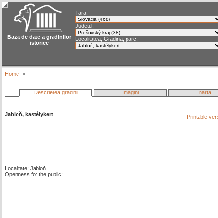
Tara:
Judetul:
Baza de date a gradinilor
Localitatea, Gradina, parc:
istorice
Home
->
Descrierea gradinii
Imagini
harta
Jabloň, kastélykert
Printable ve
Localitate: Jabloň
Openness for the public: