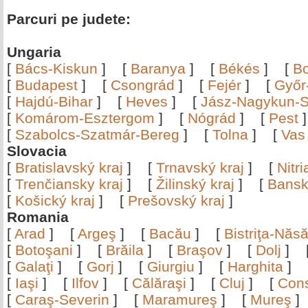
Parcuri pe judete:
Ungaria
[
Bács-Kiskun
]
[
Baranya
]
[
Békés
]
[
B
[
Budapest
]
[
Csongrád
]
[
Fejér
]
[
Győr
[
Hajdú-Bihar
]
[
Heves
]
[
Jász-Nagykun-S
[
Komárom-Esztergom
]
[
Nógrád
]
[
Pest
[
Szabolcs-Szatmár-Bereg
]
[
Tolna
]
[
Vas
Slovacia
[
Bratislavský kraj
]
[
Trnavský kraj
]
[
Nitr
[
Trenčiansky kraj
]
[
Žilinský kraj
]
[
Bansk
[
Košický kraj
]
[
Prešovský kraj
]
Romania
[
Arad
]
[
Argeş
]
[
Bacău
]
[
Bistriţa-Nă
[
Botoşani
]
[
Brăila
]
[
Braşov
]
[
Dolj
]
[
Galaţi
]
[
Gorj
]
[
Giurgiu
]
[
Harghita
]
[
Iaşi
]
[
Ilfov
]
[
Călăraşi
]
[
Cluj
]
[
Con
[
Caraş-Severin
]
[
Maramureş
]
[
Mureş