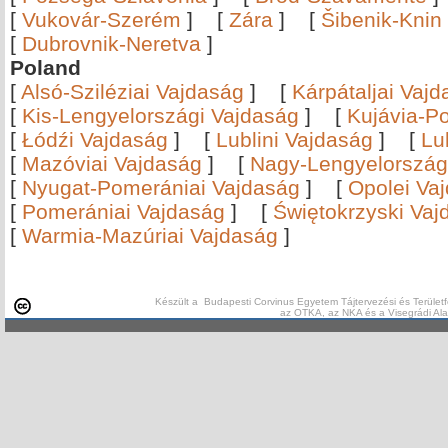
[
Vukovár-Szerém
]
[
Zára
]
[
Šibenik-Knin
[
Dubrovnik-Neretva
]
Poland
[
Alsó-Sziléziai Vajdaság
]
[
Kárpátaljai Vaj
[
Kis-Lengyelországi Vajdaság
]
[
Kujávia-P
[
Łódźi Vajdaság
]
[
Lublini Vajdaság
]
[
Lu
[
Mazóviai Vajdaság
]
[
Nagy-Lengyelország
[
Nyugat-Pomerániai Vajdaság
]
[
Opolei Va
[
Pomerániai Vajdaság
]
[
Świętokrzyski Vaj
[
Warmia-Mazúriai Vajdaság
]
Készült a Budapesti Corvinus Egyetem Tájtervezési és Területf
az OTKA, az NKA és a Visegrádi Al