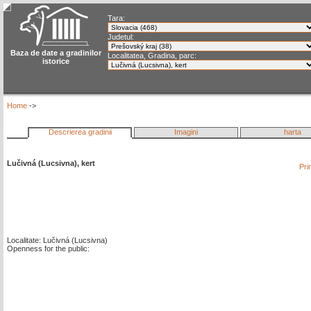
Tara:
Judetul:
Baza de date a gradinilor
Localitatea, Gradina, parc:
istorice
Home
->
Descrierea gradinii
Imagini
harta
Lučivná (Lucsivna), kert
Pri
Localitate: Lučivná (Lucsivna)
Openness for the public: