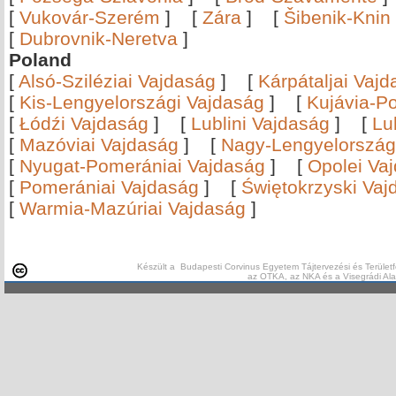
[
Vukovár-Szerém
]
[
Zára
]
[
Šibenik-Knin
[
Dubrovnik-Neretva
]
Poland
[
Alsó-Sziléziai Vajdaság
]
[
Kárpátaljai Vaj
[
Kis-Lengyelországi Vajdaság
]
[
Kujávia-P
[
Łódźi Vajdaság
]
[
Lublini Vajdaság
]
[
Lu
[
Mazóviai Vajdaság
]
[
Nagy-Lengyelország
[
Nyugat-Pomerániai Vajdaság
]
[
Opolei Va
[
Pomerániai Vajdaság
]
[
Świętokrzyski Vaj
[
Warmia-Mazúriai Vajdaság
]
Készült a Budapesti Corvinus Egyetem Tájtervezési és Területf
az OTKA, az NKA és a Visegrádi Al