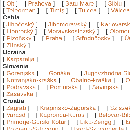
[
Olt
]
[
Prahova
]
[
Satu Mare
]
[
Sibiu
[
Teleorman
]
[
Timiş
]
[
Tulcea
]
[
Vâlce
Cehia
[
Jihočeský
]
[
Jihomoravský
]
[
Karlovars
[
Liberecký
]
[
Moravskoslezský
]
[
Olomo
[
Plzeňský
]
[
Praha
]
[
Středočeský
]
[
Ú
[
Zlínský
]
Ucraina
[
Kárpátalja
]
Slovenia
[
Gorenjska
]
[
Goriška
]
[
Jugovzhodna Sl
[
Notranjsko-kraška
]
[
Obalno-kraška
]
[
O
[
Podravska
]
[
Pomurska
]
[
Savinjska
]
[
Zasavska
]
Croatia
[
Zágráb
]
[
Krapinsko-Zagorska
]
[
Szisze
[
Varasd
]
[
Kapronca-Kőrös
]
[
Belovar-Bi
[
Primorje-Gorski Kotar
]
[
Lika-Zengg
]
[
I
[
Pozsega-Szlavónia
]
[
Bród-Szávamente