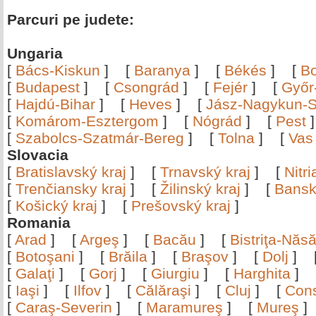
Parcuri pe judete:
Ungaria
[
Bács-Kiskun
]
[
Baranya
]
[
Békés
]
[
B
[
Budapest
]
[
Csongrád
]
[
Fejér
]
[
Győr
[
Hajdú-Bihar
]
[
Heves
]
[
Jász-Nagykun-S
[
Komárom-Esztergom
]
[
Nógrád
]
[
Pest
[
Szabolcs-Szatmár-Bereg
]
[
Tolna
]
[
Vas
Slovacia
[
Bratislavský kraj
]
[
Trnavský kraj
]
[
Nitr
[
Trenčiansky kraj
]
[
Žilinský kraj
]
[
Bansk
[
Košický kraj
]
[
Prešovský kraj
]
Romania
[
Arad
]
[
Argeş
]
[
Bacău
]
[
Bistriţa-Nă
[
Botoşani
]
[
Brăila
]
[
Braşov
]
[
Dolj
]
[
Galaţi
]
[
Gorj
]
[
Giurgiu
]
[
Harghita
]
[
Iaşi
]
[
Ilfov
]
[
Călăraşi
]
[
Cluj
]
[
Con
[
Caraş-Severin
]
[
Maramureş
]
[
Mureş