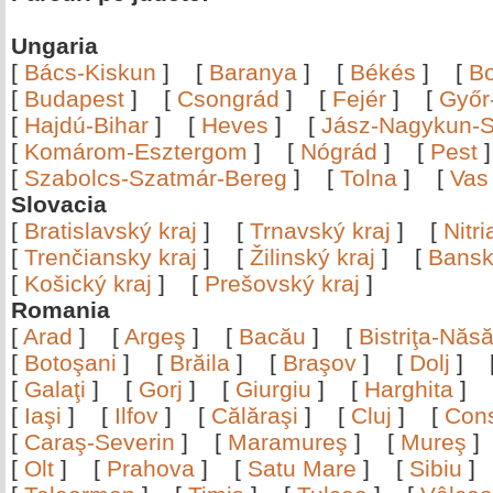
Ungaria
[
Bács-Kiskun
]
[
Baranya
]
[
Békés
]
[
B
[
Budapest
]
[
Csongrád
]
[
Fejér
]
[
Győr
[
Hajdú-Bihar
]
[
Heves
]
[
Jász-Nagykun-S
[
Komárom-Esztergom
]
[
Nógrád
]
[
Pest
[
Szabolcs-Szatmár-Bereg
]
[
Tolna
]
[
Vas
Slovacia
[
Bratislavský kraj
]
[
Trnavský kraj
]
[
Nitr
[
Trenčiansky kraj
]
[
Žilinský kraj
]
[
Bansk
[
Košický kraj
]
[
Prešovský kraj
]
Romania
[
Arad
]
[
Argeş
]
[
Bacău
]
[
Bistriţa-Nă
[
Botoşani
]
[
Brăila
]
[
Braşov
]
[
Dolj
]
[
Galaţi
]
[
Gorj
]
[
Giurgiu
]
[
Harghita
]
[
Iaşi
]
[
Ilfov
]
[
Călăraşi
]
[
Cluj
]
[
Con
[
Caraş-Severin
]
[
Maramureş
]
[
Mureş
[
Olt
]
[
Prahova
]
[
Satu Mare
]
[
Sibiu