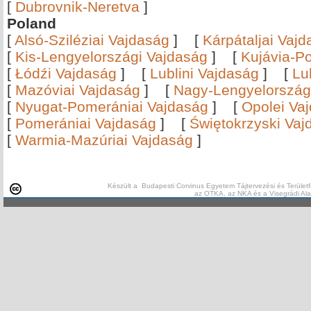
[
Dubrovnik-Neretva
]
Poland
[
Alsó-Sziléziai Vajdaság
]
[
Kárpátaljai Vaj
[
Kis-Lengyelországi Vajdaság
]
[
Kujávia-P
[
Łódźi Vajdaság
]
[
Lublini Vajdaság
]
[
Lu
[
Mazóviai Vajdaság
]
[
Nagy-Lengyelország
[
Nyugat-Pomerániai Vajdaság
]
[
Opolei Va
[
Pomerániai Vajdaság
]
[
Świętokrzyski Vaj
[
Warmia-Mazúriai Vajdaság
]
Készült a Budapesti Corvinus Egyetem Tájtervezési és Területf
az OTKA, az NKA és a Visegrádi Al