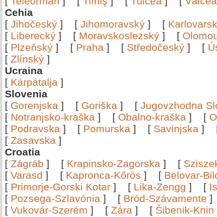
[
Teleorman
]
[
Timiş
]
[
Tulcea
]
[
Vâlce
Cehia
[
Jihočeský
]
[
Jihomoravský
]
[
Karlovars
[
Liberecký
]
[
Moravskoslezský
]
[
Olomo
[
Plzeňský
]
[
Praha
]
[
Středočeský
]
[
Ú
[
Zlínský
]
Ucraina
[
Kárpátalja
]
Slovenia
[
Gorenjska
]
[
Goriška
]
[
Jugovzhodna Sl
[
Notranjsko-kraška
]
[
Obalno-kraška
]
[
O
[
Podravska
]
[
Pomurska
]
[
Savinjska
]
[
Zasavska
]
Croatia
[
Zágráb
]
[
Krapinsko-Zagorska
]
[
Szisze
[
Varasd
]
[
Kapronca-Kőrös
]
[
Belovar-Bi
[
Primorje-Gorski Kotar
]
[
Lika-Zengg
]
[
I
[
Pozsega-Szlavónia
]
[
Bród-Szávamente
[
Vukovár-Szerém
]
[
Zára
]
[
Šibenik-Knin