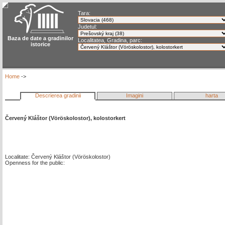
Tara:
Judetul:
Baza de date a gradinilor
Localitatea, Gradina, parc:
istorice
Home
->
Descrierea gradinii
Imagini
harta
Červený Kláštor (Vöröskolostor), kolostorkert
Localitate: Červený Kláštor (Vöröskolostor)
Openness for the public: