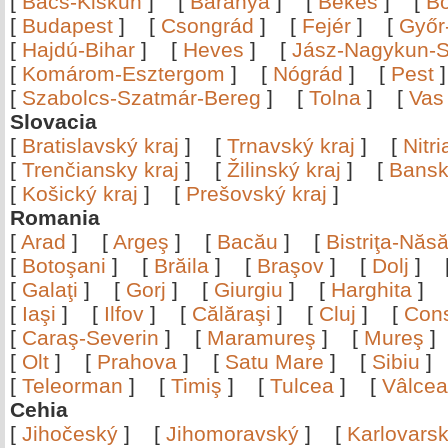
[
Bács-Kiskun
]
[
Baranya
]
[
Békés
]
[
B
[
Budapest
]
[
Csongrád
]
[
Fejér
]
[
Győr
[
Hajdú-Bihar
]
[
Heves
]
[
Jász-Nagykun-S
[
Komárom-Esztergom
]
[
Nógrád
]
[
Pest
[
Szabolcs-Szatmár-Bereg
]
[
Tolna
]
[
Vas
Slovacia
[
Bratislavský kraj
]
[
Trnavský kraj
]
[
Nitr
[
Trenčiansky kraj
]
[
Žilinský kraj
]
[
Bansk
[
Košický kraj
]
[
Prešovský kraj
]
Romania
[
Arad
]
[
Argeş
]
[
Bacău
]
[
Bistriţa-Nă
[
Botoşani
]
[
Brăila
]
[
Braşov
]
[
Dolj
]
[
Galaţi
]
[
Gorj
]
[
Giurgiu
]
[
Harghita
]
[
Iaşi
]
[
Ilfov
]
[
Călăraşi
]
[
Cluj
]
[
Con
[
Caraş-Severin
]
[
Maramureş
]
[
Mureş
[
Olt
]
[
Prahova
]
[
Satu Mare
]
[
Sibiu
[
Teleorman
]
[
Timiş
]
[
Tulcea
]
[
Vâlce
Cehia
[
Jihočeský
]
[
Jihomoravský
]
[
Karlovars