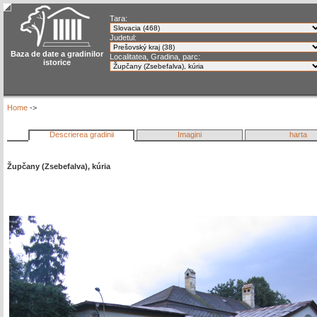
Tara:
Judetul:
Baza de date a gradinilor
Localitatea, Gradina, parc:
istorice
Home
->
Descrierea gradinii
Imagini
harta
Župčany (Zsebefalva), kúria