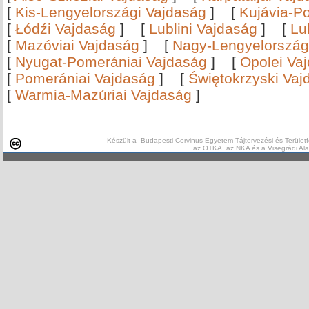
[
Kis-Lengyelországi Vajdaság
]
[
Kujávia-P
[
Łódźi Vajdaság
]
[
Lublini Vajdaság
]
[
Lu
[
Mazóviai Vajdaság
]
[
Nagy-Lengyelország
[
Nyugat-Pomerániai Vajdaság
]
[
Opolei Va
[
Pomerániai Vajdaság
]
[
Świętokrzyski Vaj
[
Warmia-Mazúriai Vajdaság
]
Készült a Budapesti Corvinus Egyetem Tájtervezési és Területf
az OTKA, az NKA és a Visegrádi Al