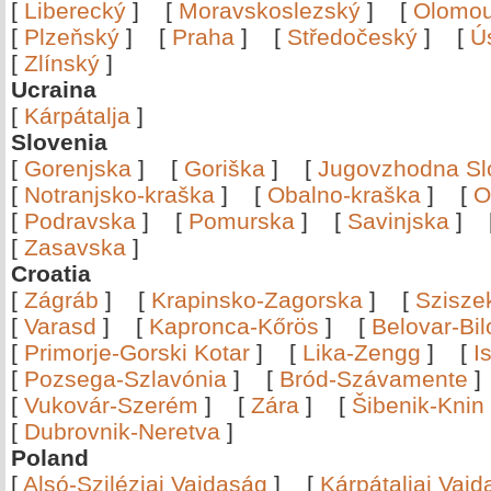
[
Liberecký
]
[
Moravskoslezský
]
[
Olomo
[
Plzeňský
]
[
Praha
]
[
Středočeský
]
[
Ú
[
Zlínský
]
Ucraina
[
Kárpátalja
]
Slovenia
[
Gorenjska
]
[
Goriška
]
[
Jugovzhodna Sl
[
Notranjsko-kraška
]
[
Obalno-kraška
]
[
O
[
Podravska
]
[
Pomurska
]
[
Savinjska
]
[
Zasavska
]
Croatia
[
Zágráb
]
[
Krapinsko-Zagorska
]
[
Szisze
[
Varasd
]
[
Kapronca-Kőrös
]
[
Belovar-Bi
[
Primorje-Gorski Kotar
]
[
Lika-Zengg
]
[
I
[
Pozsega-Szlavónia
]
[
Bród-Szávamente
[
Vukovár-Szerém
]
[
Zára
]
[
Šibenik-Knin
[
Dubrovnik-Neretva
]
Poland
[
Alsó-Sziléziai Vajdaság
]
[
Kárpátaljai Vaj