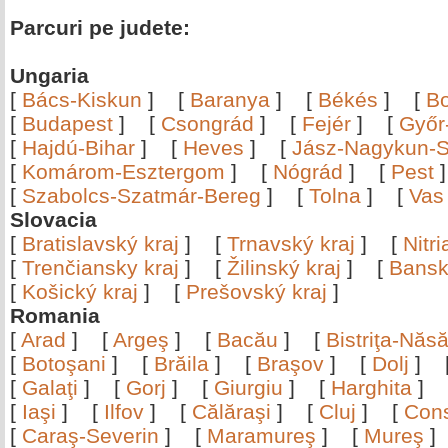
Parcuri pe judete:
Ungaria
[
Bács-Kiskun
]
[
Baranya
]
[
Békés
]
[
B
[
Budapest
]
[
Csongrád
]
[
Fejér
]
[
Győr
[
Hajdú-Bihar
]
[
Heves
]
[
Jász-Nagykun-S
[
Komárom-Esztergom
]
[
Nógrád
]
[
Pest
[
Szabolcs-Szatmár-Bereg
]
[
Tolna
]
[
Vas
Slovacia
[
Bratislavský kraj
]
[
Trnavský kraj
]
[
Nitr
[
Trenčiansky kraj
]
[
Žilinský kraj
]
[
Bansk
[
Košický kraj
]
[
Prešovský kraj
]
Romania
[
Arad
]
[
Argeş
]
[
Bacău
]
[
Bistriţa-Nă
[
Botoşani
]
[
Brăila
]
[
Braşov
]
[
Dolj
]
[
Galaţi
]
[
Gorj
]
[
Giurgiu
]
[
Harghita
]
[
Iaşi
]
[
Ilfov
]
[
Călăraşi
]
[
Cluj
]
[
Con
[
Caraş-Severin
]
[
Maramureş
]
[
Mureş