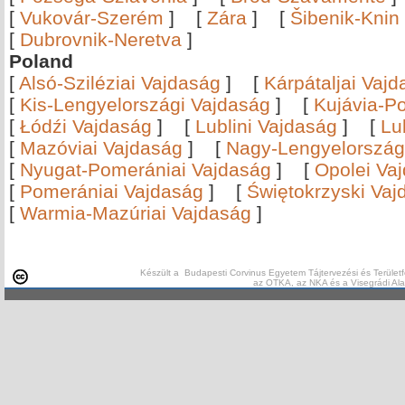
[
Vukovár-Szerém
]
[
Zára
]
[
Šibenik-Knin
[
Dubrovnik-Neretva
]
Poland
[
Alsó-Sziléziai Vajdaság
]
[
Kárpátaljai Vaj
[
Kis-Lengyelországi Vajdaság
]
[
Kujávia-P
[
Łódźi Vajdaság
]
[
Lublini Vajdaság
]
[
Lu
[
Mazóviai Vajdaság
]
[
Nagy-Lengyelország
[
Nyugat-Pomerániai Vajdaság
]
[
Opolei Va
[
Pomerániai Vajdaság
]
[
Świętokrzyski Vaj
[
Warmia-Mazúriai Vajdaság
]
Készült a Budapesti Corvinus Egyetem Tájtervezési és Területf
az OTKA, az NKA és a Visegrádi Al