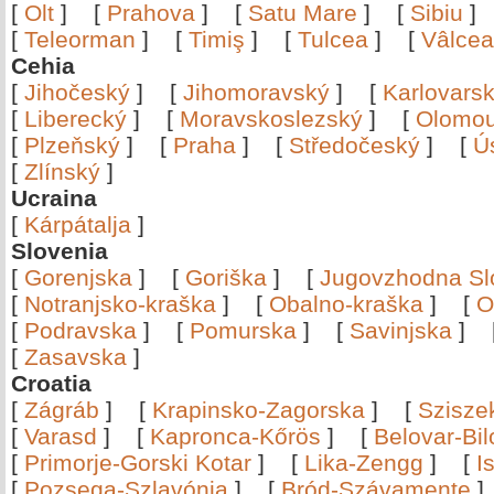
[
Olt
]
[
Prahova
]
[
Satu Mare
]
[
Sibiu
[
Teleorman
]
[
Timiş
]
[
Tulcea
]
[
Vâlce
Cehia
[
Jihočeský
]
[
Jihomoravský
]
[
Karlovars
[
Liberecký
]
[
Moravskoslezský
]
[
Olomo
[
Plzeňský
]
[
Praha
]
[
Středočeský
]
[
Ú
[
Zlínský
]
Ucraina
[
Kárpátalja
]
Slovenia
[
Gorenjska
]
[
Goriška
]
[
Jugovzhodna Sl
[
Notranjsko-kraška
]
[
Obalno-kraška
]
[
O
[
Podravska
]
[
Pomurska
]
[
Savinjska
]
[
Zasavska
]
Croatia
[
Zágráb
]
[
Krapinsko-Zagorska
]
[
Szisze
[
Varasd
]
[
Kapronca-Kőrös
]
[
Belovar-Bi
[
Primorje-Gorski Kotar
]
[
Lika-Zengg
]
[
I
[
Pozsega-Szlavónia
]
[
Bród-Szávamente