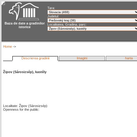
Tara:
Judetul:
Baza de date a gradinilor
Localitatea, Gradina, parc:
istorice
Home
->
Descrierea gradinii
Imagini
harta
Žipov (Sárosizsép), kastély
Localitate: Žipov (Sárosizsép)
Openness for the public: