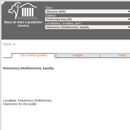
Tara:
Judetul:
Baza de date a gradinilor
Localitatea, Gradina, parc:
istorice
Home
->
Descrierea gradinii
Imagini
harta
Holumnica (Hollólomnic), kastély
Localitate: Holumnica (Hollólomnic)
Openness for the public: