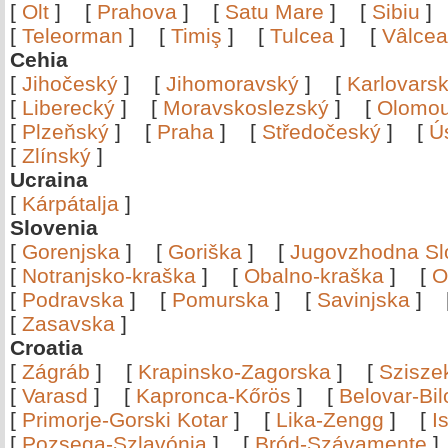
[
Olt
]
[
Prahova
]
[
Satu Mare
]
[
Sibiu
[
Teleorman
]
[
Timiş
]
[
Tulcea
]
[
Vâlce
Cehia
[
Jihočeský
]
[
Jihomoravský
]
[
Karlovars
[
Liberecký
]
[
Moravskoslezský
]
[
Olomo
[
Plzeňský
]
[
Praha
]
[
Středočeský
]
[
Ú
[
Zlínský
]
Ucraina
[
Kárpátalja
]
Slovenia
[
Gorenjska
]
[
Goriška
]
[
Jugovzhodna Sl
[
Notranjsko-kraška
]
[
Obalno-kraška
]
[
O
[
Podravska
]
[
Pomurska
]
[
Savinjska
]
[
Zasavska
]
Croatia
[
Zágráb
]
[
Krapinsko-Zagorska
]
[
Szisze
[
Varasd
]
[
Kapronca-Kőrös
]
[
Belovar-Bi
[
Primorje-Gorski Kotar
]
[
Lika-Zengg
]
[
I
[
Pozsega-Szlavónia
]
[
Bród-Szávamente