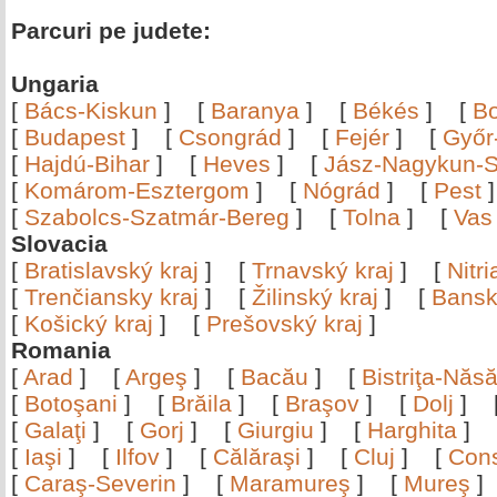
Parcuri pe judete:
Ungaria
[
Bács-Kiskun
]
[
Baranya
]
[
Békés
]
[
B
[
Budapest
]
[
Csongrád
]
[
Fejér
]
[
Győr
[
Hajdú-Bihar
]
[
Heves
]
[
Jász-Nagykun-S
[
Komárom-Esztergom
]
[
Nógrád
]
[
Pest
[
Szabolcs-Szatmár-Bereg
]
[
Tolna
]
[
Vas
Slovacia
[
Bratislavský kraj
]
[
Trnavský kraj
]
[
Nitr
[
Trenčiansky kraj
]
[
Žilinský kraj
]
[
Bansk
[
Košický kraj
]
[
Prešovský kraj
]
Romania
[
Arad
]
[
Argeş
]
[
Bacău
]
[
Bistriţa-Nă
[
Botoşani
]
[
Brăila
]
[
Braşov
]
[
Dolj
]
[
Galaţi
]
[
Gorj
]
[
Giurgiu
]
[
Harghita
]
[
Iaşi
]
[
Ilfov
]
[
Călăraşi
]
[
Cluj
]
[
Con
[
Caraş-Severin
]
[
Maramureş
]
[
Mureş