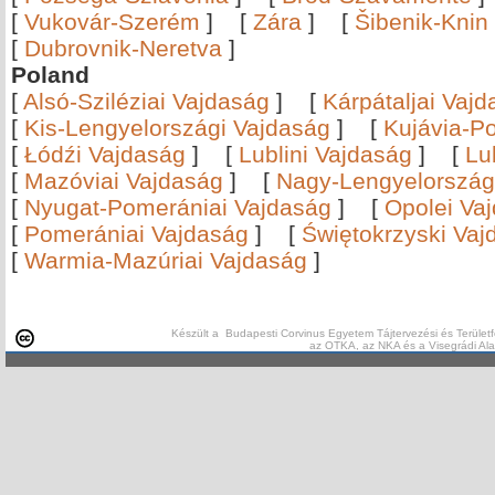
[
Vukovár-Szerém
]
[
Zára
]
[
Šibenik-Knin
[
Dubrovnik-Neretva
]
Poland
[
Alsó-Sziléziai Vajdaság
]
[
Kárpátaljai Vaj
[
Kis-Lengyelországi Vajdaság
]
[
Kujávia-P
[
Łódźi Vajdaság
]
[
Lublini Vajdaság
]
[
Lu
[
Mazóviai Vajdaság
]
[
Nagy-Lengyelország
[
Nyugat-Pomerániai Vajdaság
]
[
Opolei Va
[
Pomerániai Vajdaság
]
[
Świętokrzyski Vaj
[
Warmia-Mazúriai Vajdaság
]
Készült a Budapesti Corvinus Egyetem Tájtervezési és Területf
az OTKA, az NKA és a Visegrádi Al