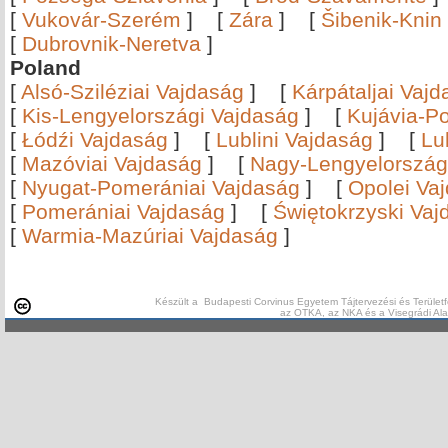
[
Vukovár-Szerém
]
[
Zára
]
[
Šibenik-Knin
[
Dubrovnik-Neretva
]
Poland
[
Alsó-Sziléziai Vajdaság
]
[
Kárpátaljai Vaj
[
Kis-Lengyelországi Vajdaság
]
[
Kujávia-P
[
Łódźi Vajdaság
]
[
Lublini Vajdaság
]
[
Lu
[
Mazóviai Vajdaság
]
[
Nagy-Lengyelország
[
Nyugat-Pomerániai Vajdaság
]
[
Opolei Va
[
Pomerániai Vajdaság
]
[
Świętokrzyski Vaj
[
Warmia-Mazúriai Vajdaság
]
Készült a Budapesti Corvinus Egyetem Tájtervezési és Területf
az OTKA, az NKA és a Visegrádi Al