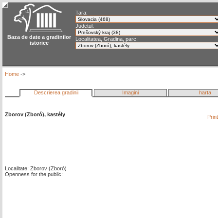
Tara:
Judetul:
Baza de date a gradinilor
Localitatea, Gradina, parc:
istorice
Home
->
Descrierea gradinii
Imagini
harta
Zborov (Zboró), kastély
Prin
Localitate: Zborov (Zboró)
Openness for the public: