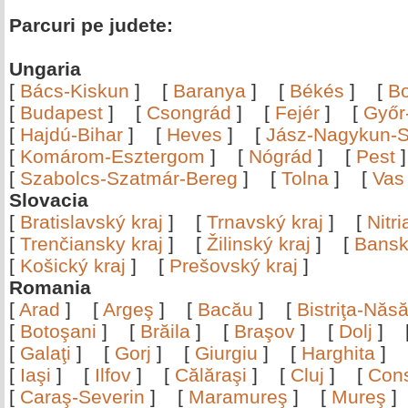
Parcuri pe judete:
Ungaria
[
Bács-Kiskun
]
[
Baranya
]
[
Békés
]
[
B
[
Budapest
]
[
Csongrád
]
[
Fejér
]
[
Győr
[
Hajdú-Bihar
]
[
Heves
]
[
Jász-Nagykun-S
[
Komárom-Esztergom
]
[
Nógrád
]
[
Pest
[
Szabolcs-Szatmár-Bereg
]
[
Tolna
]
[
Vas
Slovacia
[
Bratislavský kraj
]
[
Trnavský kraj
]
[
Nitr
[
Trenčiansky kraj
]
[
Žilinský kraj
]
[
Bansk
[
Košický kraj
]
[
Prešovský kraj
]
Romania
[
Arad
]
[
Argeş
]
[
Bacău
]
[
Bistriţa-Nă
[
Botoşani
]
[
Brăila
]
[
Braşov
]
[
Dolj
]
[
Galaţi
]
[
Gorj
]
[
Giurgiu
]
[
Harghita
]
[
Iaşi
]
[
Ilfov
]
[
Călăraşi
]
[
Cluj
]
[
Con
[
Caraş-Severin
]
[
Maramureş
]
[
Mureş