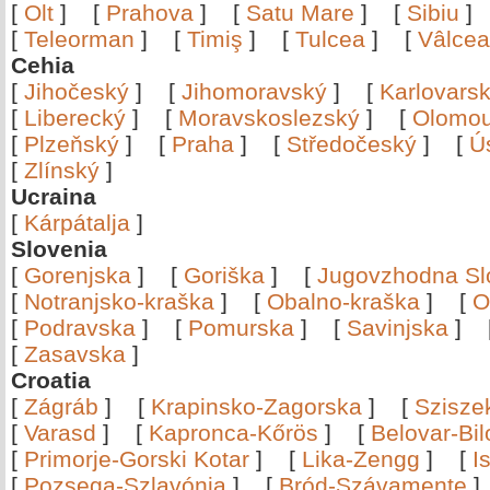
[
Olt
]
[
Prahova
]
[
Satu Mare
]
[
Sibiu
[
Teleorman
]
[
Timiş
]
[
Tulcea
]
[
Vâlce
Cehia
[
Jihočeský
]
[
Jihomoravský
]
[
Karlovars
[
Liberecký
]
[
Moravskoslezský
]
[
Olomo
[
Plzeňský
]
[
Praha
]
[
Středočeský
]
[
Ú
[
Zlínský
]
Ucraina
[
Kárpátalja
]
Slovenia
[
Gorenjska
]
[
Goriška
]
[
Jugovzhodna Sl
[
Notranjsko-kraška
]
[
Obalno-kraška
]
[
O
[
Podravska
]
[
Pomurska
]
[
Savinjska
]
[
Zasavska
]
Croatia
[
Zágráb
]
[
Krapinsko-Zagorska
]
[
Szisze
[
Varasd
]
[
Kapronca-Kőrös
]
[
Belovar-Bi
[
Primorje-Gorski Kotar
]
[
Lika-Zengg
]
[
I
[
Pozsega-Szlavónia
]
[
Bród-Szávamente