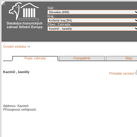
Stát:
Kraj:
Databáze historických
Obec, Zahrada:
zahrad Střední Evropy
Úvodní stránka
->
Popis zahrady
Fotogalerie
Map
Kazimír , kastély
Printable version
Address: Kazimír
Přístupnost veřejnosti: