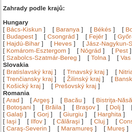
Zahrady podle krajů:
Hungary
[
Bács-Kiskun
]
[
Baranya
]
[
Békés
]
[
B
[
Budapest
]
[
Csongrád
]
[
Fejér
]
[
Győr
[
Hajdú-Bihar
]
[
Heves
]
[
Jász-Nagykun-S
[
Komárom-Esztergom
]
[
Nógrád
]
[
Pest
[
Szabolcs-Szatmár-Bereg
]
[
Tolna
]
[
Vas
Slovakia
[
Bratislavský kraj
]
[
Trnavský kraj
]
[
Nitr
[
Trenčiansky kraj
]
[
Žilinský kraj
]
[
Bansk
[
Košický kraj
]
[
Prešovský kraj
]
Romania
[
Arad
]
[
Argeş
]
[
Bacău
]
[
Bistriţa-Nă
[
Botoşani
]
[
Brăila
]
[
Braşov
]
[
Dolj
]
[
Galaţi
]
[
Gorj
]
[
Giurgiu
]
[
Harghita
]
[
Iaşi
]
[
Ilfov
]
[
Călăraşi
]
[
Cluj
]
[
Con
[
Caraş-Severin
]
[
Maramureş
]
[
Mureş