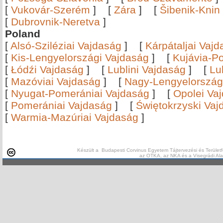
[
Vukovár-Szerém
]
[
Zára
]
[
Šibenik-Knin
[
Dubrovnik-Neretva
]
Poland
[
Alsó-Sziléziai Vajdaság
]
[
Kárpátaljai Vaj
[
Kis-Lengyelországi Vajdaság
]
[
Kujávia-P
[
Łódźi Vajdaság
]
[
Lublini Vajdaság
]
[
Lu
[
Mazóviai Vajdaság
]
[
Nagy-Lengyelország
[
Nyugat-Pomerániai Vajdaság
]
[
Opolei Va
[
Pomerániai Vajdaság
]
[
Świętokrzyski Vaj
[
Warmia-Mazúriai Vajdaság
]
Készült a Budapesti Corvinus Egyetem Tájtervezési és Területf
az OTKA, az NKA és a Visegrádi Al