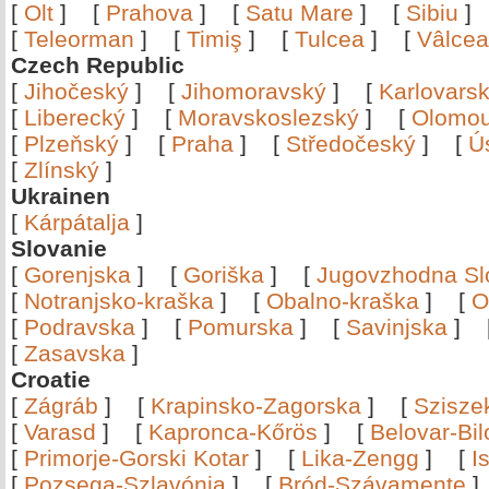
[
Olt
]
[
Prahova
]
[
Satu Mare
]
[
Sibiu
[
Teleorman
]
[
Timiş
]
[
Tulcea
]
[
Vâlce
Czech Republic
[
Jihočeský
]
[
Jihomoravský
]
[
Karlovars
[
Liberecký
]
[
Moravskoslezský
]
[
Olomo
[
Plzeňský
]
[
Praha
]
[
Středočeský
]
[
Ú
[
Zlínský
]
Ukrainen
[
Kárpátalja
]
Slovanie
[
Gorenjska
]
[
Goriška
]
[
Jugovzhodna Sl
[
Notranjsko-kraška
]
[
Obalno-kraška
]
[
O
[
Podravska
]
[
Pomurska
]
[
Savinjska
]
[
Zasavska
]
Croatie
[
Zágráb
]
[
Krapinsko-Zagorska
]
[
Szisze
[
Varasd
]
[
Kapronca-Kőrös
]
[
Belovar-Bi
[
Primorje-Gorski Kotar
]
[
Lika-Zengg
]
[
I
[
Pozsega-Szlavónia
]
[
Bród-Szávamente