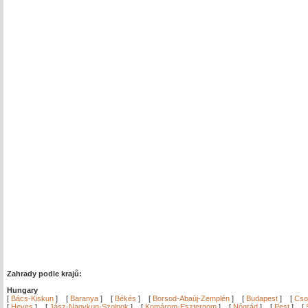
Zahrady podle krajů:
Hungary
[
Bács-Kiskun
]
[
Baranya
]
[
Békés
]
[
Borsod-Abaúj-Zemplén
]
[
Budapest
]
[
Cso
[
Heves
]
[
Jász-Nagykun-Szolnok
]
[
Komárom-Esztergom
]
[
Nógrád
]
[
Pest
]
[