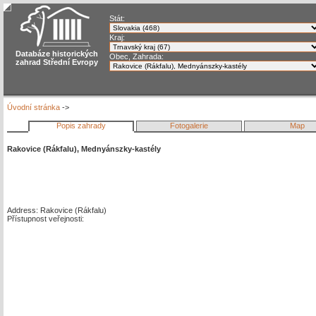
Stát:
Kraj:
Databáze historických
Obec, Zahrada:
zahrad Střední Evropy
Úvodní stránka
->
Popis zahrady
Fotogalerie
Map
Rakovice (Rákfalu), Mednyánszky-kastély
Address: Rakovice (Rákfalu)
Přístupnost veřejnosti: