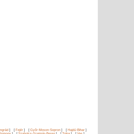
ngrád
]
[
Fejér
]
[
Győr-Moson-Sopron
]
[
Hajdú-Bihar
]
Somogy
]
[
Szabolcs-Szatmár-Bereg
]
[
Tolna
]
[
Vas
]