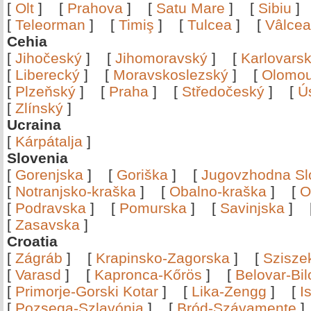
[
Olt
]
[
Prahova
]
[
Satu Mare
]
[
Sibiu
[
Teleorman
]
[
Timiş
]
[
Tulcea
]
[
Vâlce
Cehia
[
Jihočeský
]
[
Jihomoravský
]
[
Karlovars
[
Liberecký
]
[
Moravskoslezský
]
[
Olomo
[
Plzeňský
]
[
Praha
]
[
Středočeský
]
[
Ú
[
Zlínský
]
Ucraina
[
Kárpátalja
]
Slovenia
[
Gorenjska
]
[
Goriška
]
[
Jugovzhodna Sl
[
Notranjsko-kraška
]
[
Obalno-kraška
]
[
O
[
Podravska
]
[
Pomurska
]
[
Savinjska
]
[
Zasavska
]
Croatia
[
Zágráb
]
[
Krapinsko-Zagorska
]
[
Szisze
[
Varasd
]
[
Kapronca-Kőrös
]
[
Belovar-Bi
[
Primorje-Gorski Kotar
]
[
Lika-Zengg
]
[
I
[
Pozsega-Szlavónia
]
[
Bród-Szávamente