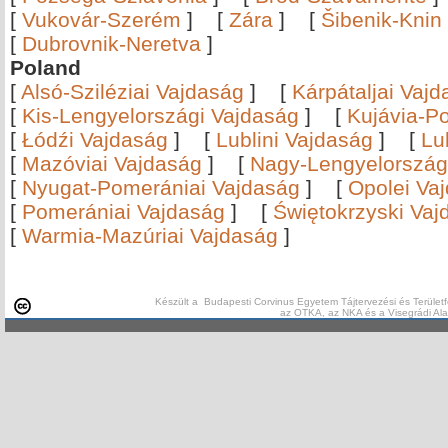
[
Vukovár-Szerém
]
[
Zára
]
[
Šibenik-Knin
[
Dubrovnik-Neretva
]
Poland
[
Alsó-Sziléziai Vajdaság
]
[
Kárpátaljai Vaj
[
Kis-Lengyelországi Vajdaság
]
[
Kujávia-P
[
Łódźi Vajdaság
]
[
Lublini Vajdaság
]
[
Lu
[
Mazóviai Vajdaság
]
[
Nagy-Lengyelország
[
Nyugat-Pomerániai Vajdaság
]
[
Opolei Va
[
Pomerániai Vajdaság
]
[
Świętokrzyski Vaj
[
Warmia-Mazúriai Vajdaság
]
Készült a Budapesti Corvinus Egyetem Tájtervezési és Területf
az OTKA, az NKA és a Visegrádi Al