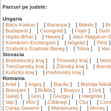
Parcuri pe judete:
Ungaria
[
Bács-Kiskun
]
[
Baranya
]
[
Békés
]
[
B
[
Budapest
]
[
Csongrád
]
[
Fejér
]
[
Győr
[
Hajdú-Bihar
]
[
Heves
]
[
Jász-Nagykun-S
[
Komárom-Esztergom
]
[
Nógrád
]
[
Pest
[
Szabolcs-Szatmár-Bereg
]
[
Tolna
]
[
Vas
Slovacia
[
Bratislavský kraj
]
[
Trnavský kraj
]
[
Nitr
[
Trenčiansky kraj
]
[
Žilinský kraj
]
[
Bansk
[
Košický kraj
]
[
Prešovský kraj
]
Romania
[
Arad
]
[
Argeş
]
[
Bacău
]
[
Bistriţa-Nă
[
Botoşani
]
[
Brăila
]
[
Braşov
]
[
Dolj
]
[
Galaţi
]
[
Gorj
]
[
Giurgiu
]
[
Harghita
]
[
Iaşi
]
[
Ilfov
]
[
Călăraşi
]
[
Cluj
]
[
Con
[
Caraş-Severin
]
[
Maramureş
]
[
Mureş