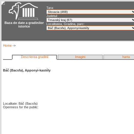
Tara:
Judetul:
Baza de date a gradinilor
Localitatea, Gradina, parc:
istorice
Home
->
Descrierea gradinii
Imagini
harta
Báč (Bacsfa), Apponyi-kastély
Localitate: Báč (Bacsfa)
Openness for the public: