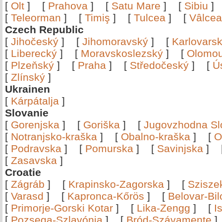
[
Olt
]
[
Prahova
]
[
Satu Mare
]
[
Sibiu
[
Teleorman
]
[
Timiş
]
[
Tulcea
]
[
Vâlce
Czech Republic
[
Jihočeský
]
[
Jihomoravský
]
[
Karlovars
[
Liberecký
]
[
Moravskoslezský
]
[
Olomo
[
Plzeňský
]
[
Praha
]
[
Středočeský
]
[
Ú
[
Zlínský
]
Ukrainen
[
Kárpátalja
]
Slovanie
[
Gorenjska
]
[
Goriška
]
[
Jugovzhodna Sl
[
Notranjsko-kraška
]
[
Obalno-kraška
]
[
O
[
Podravska
]
[
Pomurska
]
[
Savinjska
]
[
Zasavska
]
Croatie
[
Zágráb
]
[
Krapinsko-Zagorska
]
[
Szisze
[
Varasd
]
[
Kapronca-Kőrös
]
[
Belovar-Bi
[
Primorje-Gorski Kotar
]
[
Lika-Zengg
]
[
I
[
Pozsega-Szlavónia
]
[
Bród-Szávamente