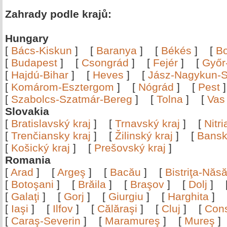
Zahrady podle krajů:
Hungary
[
Bács-Kiskun
]
[
Baranya
]
[
Békés
]
[
B
[
Budapest
]
[
Csongrád
]
[
Fejér
]
[
Győr
[
Hajdú-Bihar
]
[
Heves
]
[
Jász-Nagykun-S
[
Komárom-Esztergom
]
[
Nógrád
]
[
Pest
[
Szabolcs-Szatmár-Bereg
]
[
Tolna
]
[
Vas
Slovakia
[
Bratislavský kraj
]
[
Trnavský kraj
]
[
Nitr
[
Trenčiansky kraj
]
[
Žilinský kraj
]
[
Bansk
[
Košický kraj
]
[
Prešovský kraj
]
Romania
[
Arad
]
[
Argeş
]
[
Bacău
]
[
Bistriţa-Nă
[
Botoşani
]
[
Brăila
]
[
Braşov
]
[
Dolj
]
[
Galaţi
]
[
Gorj
]
[
Giurgiu
]
[
Harghita
]
[
Iaşi
]
[
Ilfov
]
[
Călăraşi
]
[
Cluj
]
[
Con
[
Caraş-Severin
]
[
Maramureş
]
[
Mureş