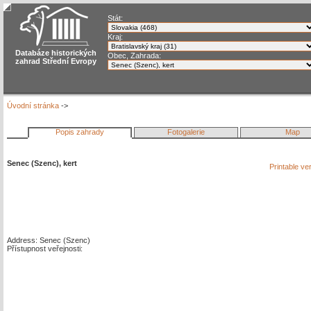
Stát:
Kraj:
Databáze historických
Obec, Zahrada:
zahrad Střední Evropy
Úvodní stránka
->
Popis zahrady
Fotogalerie
Map
Senec (Szenc), kert
Printable ve
Address: Senec (Szenc)
Přístupnost veřejnosti: