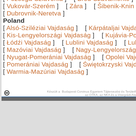
[
Vukovár-Szerém
]
[
Zára
]
[
Šibenik-Knin
[
Dubrovnik-Neretva
]
Poland
[
Alsó-Sziléziai Vajdaság
]
[
Kárpátaljai Vaj
[
Kis-Lengyelországi Vajdaság
]
[
Kujávia-P
[
Łódźi Vajdaság
]
[
Lublini Vajdaság
]
[
Lu
[
Mazóviai Vajdaság
]
[
Nagy-Lengyelország
[
Nyugat-Pomerániai Vajdaság
]
[
Opolei Va
[
Pomerániai Vajdaság
]
[
Świętokrzyski Vaj
[
Warmia-Mazúriai Vajdaság
]
Készült a Budapesti Corvinus Egyetem Tájtervezési és Területf
az OTKA, az NKA és a Visegrádi Al