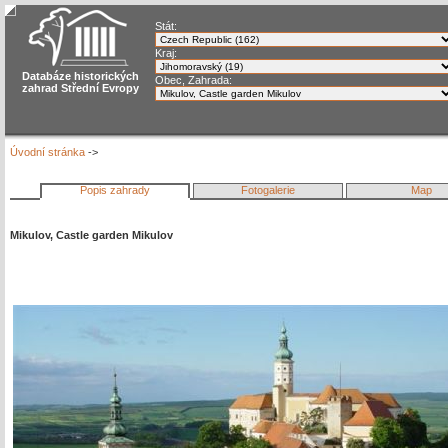
Stát:
Kraj:
Databáze historických
Obec, Zahrada:
zahrad Střední Evropy
Úvodní stránka
->
Popis zahrady
Fotogalerie
Map
Mikulov, Castle garden Mikulov