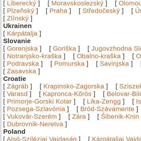
[
Liberecký
]
[
Moravskoslezský
]
[
Olomo
[
Plzeňský
]
[
Praha
]
[
Středočeský
]
[
Ú
[
Zlínský
]
Ukrainen
[
Kárpátalja
]
Slovanie
[
Gorenjska
]
[
Goriška
]
[
Jugovzhodna Sl
[
Notranjsko-kraška
]
[
Obalno-kraška
]
[
O
[
Podravska
]
[
Pomurska
]
[
Savinjska
]
[
Zasavska
]
Croatie
[
Zágráb
]
[
Krapinsko-Zagorska
]
[
Szisze
[
Varasd
]
[
Kapronca-Kőrös
]
[
Belovar-Bi
[
Primorje-Gorski Kotar
]
[
Lika-Zengg
]
[
I
[
Pozsega-Szlavónia
]
[
Bród-Szávamente
[
Vukovár-Szerém
]
[
Zára
]
[
Šibenik-Knin
[
Dubrovnik-Neretva
]
Poland
[
Alsó-Sziléziai Vajdaság
]
[
Kárpátaljai Vaj