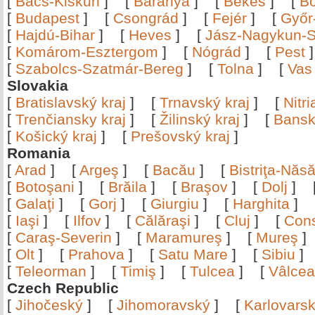
[
Bács-Kiskun
]
[
Baranya
]
[
Békés
]
[
B
[
Budapest
]
[
Csongrád
]
[
Fejér
]
[
Győr
[
Hajdú-Bihar
]
[
Heves
]
[
Jász-Nagykun-S
[
Komárom-Esztergom
]
[
Nógrád
]
[
Pest
[
Szabolcs-Szatmár-Bereg
]
[
Tolna
]
[
Vas
Slovakia
[
Bratislavský kraj
]
[
Trnavský kraj
]
[
Nitr
[
Trenčiansky kraj
]
[
Žilinský kraj
]
[
Bansk
[
Košický kraj
]
[
Prešovský kraj
]
Romania
[
Arad
]
[
Argeş
]
[
Bacău
]
[
Bistriţa-Nă
[
Botoşani
]
[
Brăila
]
[
Braşov
]
[
Dolj
]
[
Galaţi
]
[
Gorj
]
[
Giurgiu
]
[
Harghita
]
[
Iaşi
]
[
Ilfov
]
[
Călăraşi
]
[
Cluj
]
[
Con
[
Caraş-Severin
]
[
Maramureş
]
[
Mureş
[
Olt
]
[
Prahova
]
[
Satu Mare
]
[
Sibiu
[
Teleorman
]
[
Timiş
]
[
Tulcea
]
[
Vâlce
Czech Republic
[
Jihočeský
]
[
Jihomoravský
]
[
Karlovars