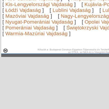
[
Kis-Lengyelországi Vajdaság
]
[
Kujávia-P
[
Łódźi Vajdaság
]
[
Lublini Vajdaság
]
[
Lu
[
Mazóviai Vajdaság
]
[
Nagy-Lengyelország
[
Nyugat-Pomerániai Vajdaság
]
[
Opolei Va
[
Pomerániai Vajdaság
]
[
Świętokrzyski Vaj
[
Warmia-Mazúriai Vajdaság
]
Készült a Budapesti Corvinus Egyetem Tájtervezési és Területf
az OTKA, az NKA és a Visegrádi Al