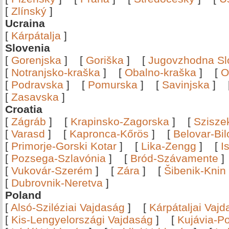
[
Zlínský
]
Ucraina
[
Kárpátalja
]
Slovenia
[
Gorenjska
]
[
Goriška
]
[
Jugovzhodna Sl
[
Notranjsko-kraška
]
[
Obalno-kraška
]
[
O
[
Podravska
]
[
Pomurska
]
[
Savinjska
]
[
Zasavska
]
Croatia
[
Zágráb
]
[
Krapinsko-Zagorska
]
[
Szisze
[
Varasd
]
[
Kapronca-Kőrös
]
[
Belovar-Bi
[
Primorje-Gorski Kotar
]
[
Lika-Zengg
]
[
I
[
Pozsega-Szlavónia
]
[
Bród-Szávamente
[
Vukovár-Szerém
]
[
Zára
]
[
Šibenik-Knin
[
Dubrovnik-Neretva
]
Poland
[
Alsó-Sziléziai Vajdaság
]
[
Kárpátaljai Vaj
[
Kis-Lengyelországi Vajdaság
]
[
Kujávia-P