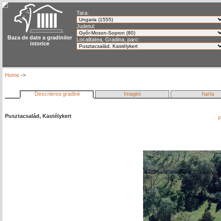
Tara:
Judetul:
Baza de date a gradinilor
Localitatea, Gradina, parc:
istorice
Home
->
Descrierea gradinii
Imagini
harta
Pusztacsalád, Kastélykert
P