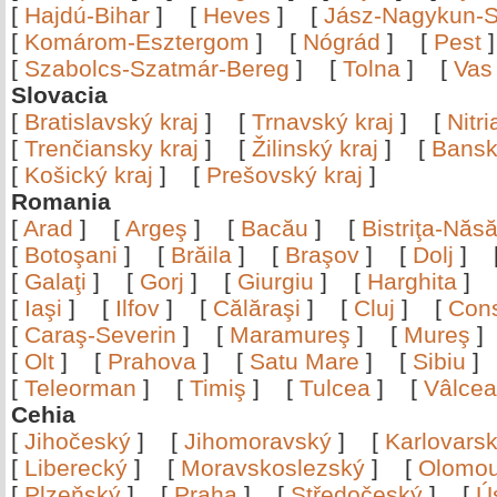
[
Hajdú-Bihar
]
[
Heves
]
[
Jász-Nagykun-S
[
Komárom-Esztergom
]
[
Nógrád
]
[
Pest
[
Szabolcs-Szatmár-Bereg
]
[
Tolna
]
[
Vas
Slovacia
[
Bratislavský kraj
]
[
Trnavský kraj
]
[
Nitr
[
Trenčiansky kraj
]
[
Žilinský kraj
]
[
Bansk
[
Košický kraj
]
[
Prešovský kraj
]
Romania
[
Arad
]
[
Argeş
]
[
Bacău
]
[
Bistriţa-Nă
[
Botoşani
]
[
Brăila
]
[
Braşov
]
[
Dolj
]
[
Galaţi
]
[
Gorj
]
[
Giurgiu
]
[
Harghita
]
[
Iaşi
]
[
Ilfov
]
[
Călăraşi
]
[
Cluj
]
[
Con
[
Caraş-Severin
]
[
Maramureş
]
[
Mureş
[
Olt
]
[
Prahova
]
[
Satu Mare
]
[
Sibiu
[
Teleorman
]
[
Timiş
]
[
Tulcea
]
[
Vâlce
Cehia
[
Jihočeský
]
[
Jihomoravský
]
[
Karlovars
[
Liberecký
]
[
Moravskoslezský
]
[
Olomo
[
Plzeňský
]
[
Praha
]
[
Středočeský
]
[
Ú