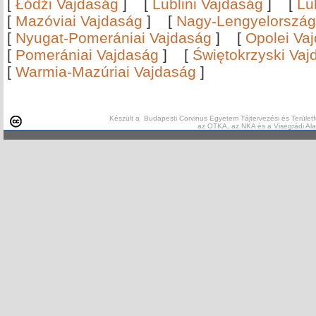
[
Łódźi Vajdaság
]
[
Lublini Vajdaság
]
[
Lu
[
Mazóviai Vajdaság
]
[
Nagy-Lengyelország
[
Nyugat-Pomerániai Vajdaság
]
[
Opolei Va
[
Pomerániai Vajdaság
]
[
Świętokrzyski Vaj
[
Warmia-Mazúriai Vajdaság
]
Készült a Budapesti Corvinus Egyetem Tájtervezési és Területf
az OTKA, az NKA és a Visegrádi Al