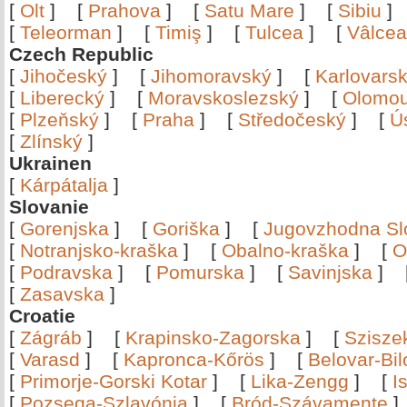
[
Olt
]
[
Prahova
]
[
Satu Mare
]
[
Sibiu
[
Teleorman
]
[
Timiş
]
[
Tulcea
]
[
Vâlce
Czech Republic
[
Jihočeský
]
[
Jihomoravský
]
[
Karlovars
[
Liberecký
]
[
Moravskoslezský
]
[
Olomo
[
Plzeňský
]
[
Praha
]
[
Středočeský
]
[
Ú
[
Zlínský
]
Ukrainen
[
Kárpátalja
]
Slovanie
[
Gorenjska
]
[
Goriška
]
[
Jugovzhodna Sl
[
Notranjsko-kraška
]
[
Obalno-kraška
]
[
O
[
Podravska
]
[
Pomurska
]
[
Savinjska
]
[
Zasavska
]
Croatie
[
Zágráb
]
[
Krapinsko-Zagorska
]
[
Szisze
[
Varasd
]
[
Kapronca-Kőrös
]
[
Belovar-Bi
[
Primorje-Gorski Kotar
]
[
Lika-Zengg
]
[
I
[
Pozsega-Szlavónia
]
[
Bród-Szávamente