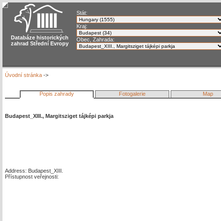
Stát:
Kraj:
Databáze historických
Obec, Zahrada:
zahrad Střední Evropy
Úvodní stránka
->
Popis zahrady
Fotogalerie
Map
Budapest_XIII., Margitsziget tájképi parkja
Address: Budapest_XIII.
Přístupnost veřejnosti: