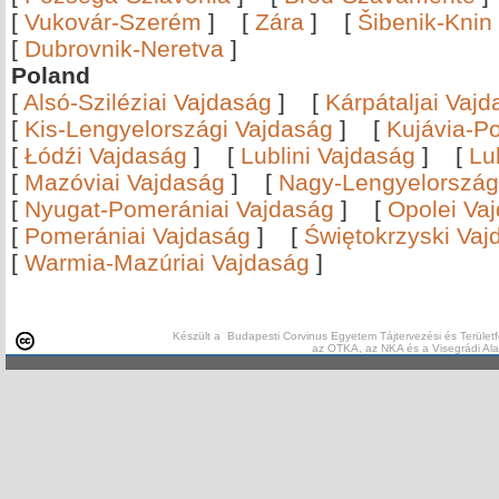
[
Vukovár-Szerém
]
[
Zára
]
[
Šibenik-Knin
[
Dubrovnik-Neretva
]
Poland
[
Alsó-Sziléziai Vajdaság
]
[
Kárpátaljai Vaj
[
Kis-Lengyelországi Vajdaság
]
[
Kujávia-P
[
Łódźi Vajdaság
]
[
Lublini Vajdaság
]
[
Lu
[
Mazóviai Vajdaság
]
[
Nagy-Lengyelország
[
Nyugat-Pomerániai Vajdaság
]
[
Opolei Va
[
Pomerániai Vajdaság
]
[
Świętokrzyski Vaj
[
Warmia-Mazúriai Vajdaság
]
Készült a Budapesti Corvinus Egyetem Tájtervezési és Területf
az OTKA, az NKA és a Visegrádi Al