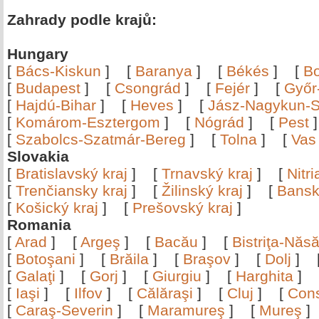
Zahrady podle krajů:
Hungary
[
Bács-Kiskun
]
[
Baranya
]
[
Békés
]
[
B
[
Budapest
]
[
Csongrád
]
[
Fejér
]
[
Győr
[
Hajdú-Bihar
]
[
Heves
]
[
Jász-Nagykun-S
[
Komárom-Esztergom
]
[
Nógrád
]
[
Pest
[
Szabolcs-Szatmár-Bereg
]
[
Tolna
]
[
Vas
Slovakia
[
Bratislavský kraj
]
[
Trnavský kraj
]
[
Nitr
[
Trenčiansky kraj
]
[
Žilinský kraj
]
[
Bansk
[
Košický kraj
]
[
Prešovský kraj
]
Romania
[
Arad
]
[
Argeş
]
[
Bacău
]
[
Bistriţa-Nă
[
Botoşani
]
[
Brăila
]
[
Braşov
]
[
Dolj
]
[
Galaţi
]
[
Gorj
]
[
Giurgiu
]
[
Harghita
]
[
Iaşi
]
[
Ilfov
]
[
Călăraşi
]
[
Cluj
]
[
Con
[
Caraş-Severin
]
[
Maramureş
]
[
Mureş