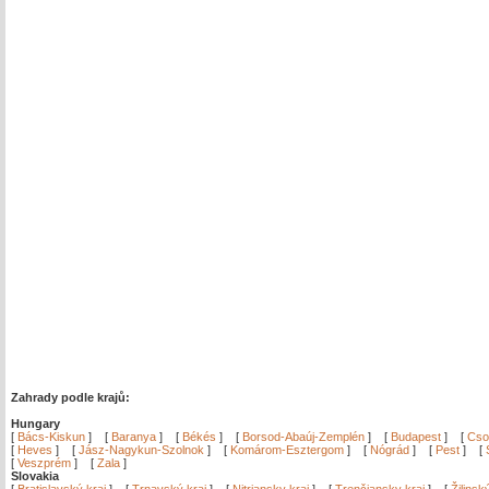
Zahrady podle krajů:
Hungary
[
Bács-Kiskun
]
[
Baranya
]
[
Békés
]
[
Borsod-Abaúj-Zemplén
]
[
Budapest
]
[
Cso
[
Heves
]
[
Jász-Nagykun-Szolnok
]
[
Komárom-Esztergom
]
[
Nógrád
]
[
Pest
]
[
[
Veszprém
]
[
Zala
]
Slovakia