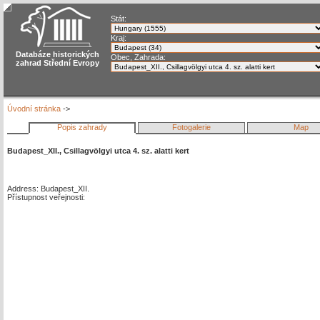
Stát:
Kraj:
Databáze historických
Obec, Zahrada:
zahrad Střední Evropy
Úvodní stránka
->
Popis zahrady
Fotogalerie
Map
Budapest_XII., Csillagvölgyi utca 4. sz. alatti kert
Address: Budapest_XII.
Přístupnost veřejnosti: