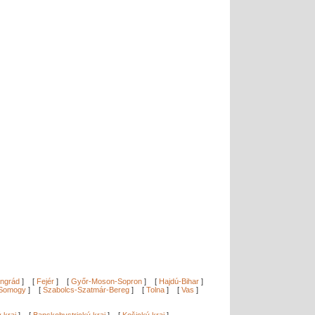
ngrád
]
[
Fejér
]
[
Győr-Moson-Sopron
]
[
Hajdú-Bihar
]
Somogy
]
[
Szabolcs-Szatmár-Bereg
]
[
Tolna
]
[
Vas
]