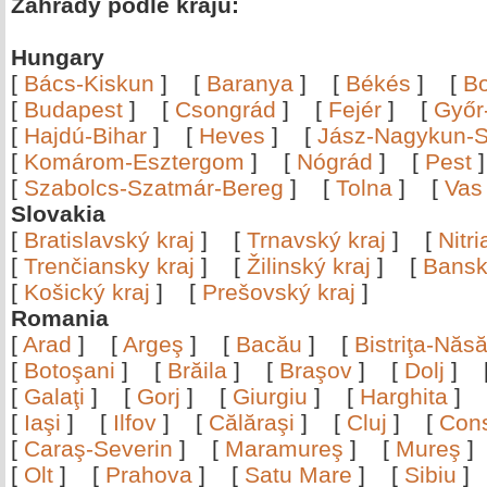
Zahrady podle krajů:
Hungary
[
Bács-Kiskun
]
[
Baranya
]
[
Békés
]
[
B
[
Budapest
]
[
Csongrád
]
[
Fejér
]
[
Győr
[
Hajdú-Bihar
]
[
Heves
]
[
Jász-Nagykun-S
[
Komárom-Esztergom
]
[
Nógrád
]
[
Pest
[
Szabolcs-Szatmár-Bereg
]
[
Tolna
]
[
Vas
Slovakia
[
Bratislavský kraj
]
[
Trnavský kraj
]
[
Nitr
[
Trenčiansky kraj
]
[
Žilinský kraj
]
[
Bansk
[
Košický kraj
]
[
Prešovský kraj
]
Romania
[
Arad
]
[
Argeş
]
[
Bacău
]
[
Bistriţa-Nă
[
Botoşani
]
[
Brăila
]
[
Braşov
]
[
Dolj
]
[
Galaţi
]
[
Gorj
]
[
Giurgiu
]
[
Harghita
]
[
Iaşi
]
[
Ilfov
]
[
Călăraşi
]
[
Cluj
]
[
Con
[
Caraş-Severin
]
[
Maramureş
]
[
Mureş
[
Olt
]
[
Prahova
]
[
Satu Mare
]
[
Sibiu