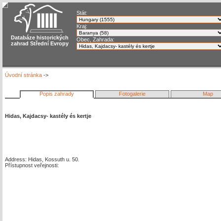
Stát:
Kraj:
Databáze historických
Obec, Zahrada:
zahrad Střední Evropy
Úvodní stránka
->
Popis zahrady
Fotogalerie
Map
Hidas, Kajdacsy- kastély és kertje
Address: Hidas, Kossuth u. 50.
Přístupnost veřejnosti: