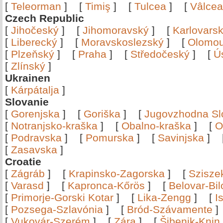
[
Teleorman
]
[
Timiş
]
[
Tulcea
]
[
Vâlce
Czech Republic
[
Jihočeský
]
[
Jihomoravský
]
[
Karlovars
[
Liberecký
]
[
Moravskoslezský
]
[
Olomo
[
Plzeňský
]
[
Praha
]
[
Středočeský
]
[
Ú
[
Zlínský
]
Ukrainen
[
Kárpátalja
]
Slovanie
[
Gorenjska
]
[
Goriška
]
[
Jugovzhodna Sl
[
Notranjsko-kraška
]
[
Obalno-kraška
]
[
O
[
Podravska
]
[
Pomurska
]
[
Savinjska
]
[
Zasavska
]
Croatie
[
Zágráb
]
[
Krapinsko-Zagorska
]
[
Szisze
[
Varasd
]
[
Kapronca-Kőrös
]
[
Belovar-Bi
[
Primorje-Gorski Kotar
]
[
Lika-Zengg
]
[
I
[
Pozsega-Szlavónia
]
[
Bród-Szávamente
[
Vukovár-Szerém
]
[
Zára
]
[
Šibenik-Knin