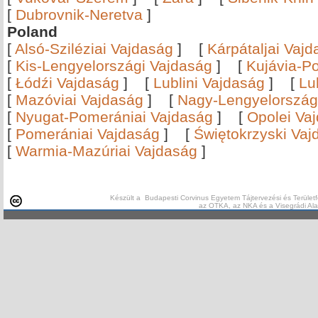
[
Dubrovnik-Neretva
]
Poland
[
Alsó-Sziléziai Vajdaság
]
[
Kárpátaljai Vaj
[
Kis-Lengyelországi Vajdaság
]
[
Kujávia-P
[
Łódźi Vajdaság
]
[
Lublini Vajdaság
]
[
Lu
[
Mazóviai Vajdaság
]
[
Nagy-Lengyelország
[
Nyugat-Pomerániai Vajdaság
]
[
Opolei Va
[
Pomerániai Vajdaság
]
[
Świętokrzyski Vaj
[
Warmia-Mazúriai Vajdaság
]
Készült a Budapesti Corvinus Egyetem Tájtervezési és Területf
az OTKA, az NKA és a Visegrádi Al