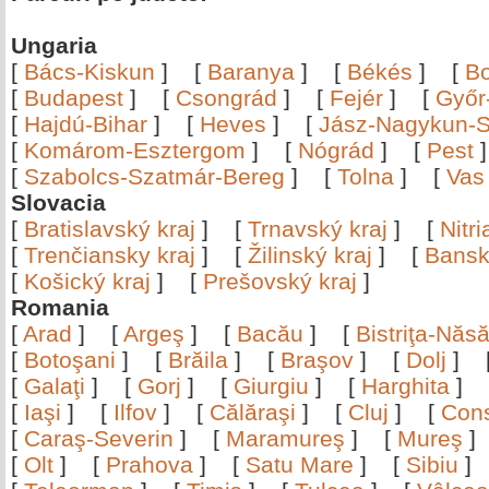
Ungaria
[
Bács-Kiskun
]
[
Baranya
]
[
Békés
]
[
B
[
Budapest
]
[
Csongrád
]
[
Fejér
]
[
Győr
[
Hajdú-Bihar
]
[
Heves
]
[
Jász-Nagykun-S
[
Komárom-Esztergom
]
[
Nógrád
]
[
Pest
[
Szabolcs-Szatmár-Bereg
]
[
Tolna
]
[
Vas
Slovacia
[
Bratislavský kraj
]
[
Trnavský kraj
]
[
Nitr
[
Trenčiansky kraj
]
[
Žilinský kraj
]
[
Bansk
[
Košický kraj
]
[
Prešovský kraj
]
Romania
[
Arad
]
[
Argeş
]
[
Bacău
]
[
Bistriţa-Nă
[
Botoşani
]
[
Brăila
]
[
Braşov
]
[
Dolj
]
[
Galaţi
]
[
Gorj
]
[
Giurgiu
]
[
Harghita
]
[
Iaşi
]
[
Ilfov
]
[
Călăraşi
]
[
Cluj
]
[
Con
[
Caraş-Severin
]
[
Maramureş
]
[
Mureş
[
Olt
]
[
Prahova
]
[
Satu Mare
]
[
Sibiu