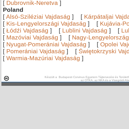
[
Dubrovnik-Neretva
]
Poland
[
Alsó-Sziléziai Vajdaság
]
[
Kárpátaljai Vaj
[
Kis-Lengyelországi Vajdaság
]
[
Kujávia-P
[
Łódźi Vajdaság
]
[
Lublini Vajdaság
]
[
Lu
[
Mazóviai Vajdaság
]
[
Nagy-Lengyelország
[
Nyugat-Pomerániai Vajdaság
]
[
Opolei Va
[
Pomerániai Vajdaság
]
[
Świętokrzyski Vaj
[
Warmia-Mazúriai Vajdaság
]
Készült a Budapesti Corvinus Egyetem Tájtervezési és Területf
az OTKA, az NKA és a Visegrádi Al