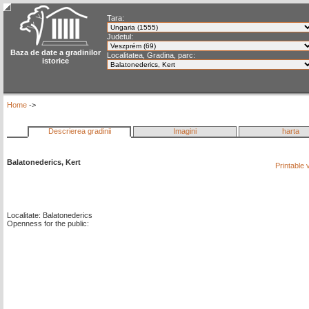
Tara:
Judetul:
Baza de date a gradinilor
Localitatea, Gradina, parc:
istorice
Home
->
Descrierea gradinii
Imagini
harta
Balatonederics, Kert
Printable
Localitate: Balatonederics
Openness for the public: