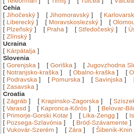
[
Teleorman
]
[
Timiş
]
[
Tulcea
]
[
Vâlce
Cehia
[
Jihočeský
]
[
Jihomoravský
]
[
Karlovars
[
Liberecký
]
[
Moravskoslezský
]
[
Olomo
[
Plzeňský
]
[
Praha
]
[
Středočeský
]
[
Ú
[
Zlínský
]
Ucraina
[
Kárpátalja
]
Slovenia
[
Gorenjska
]
[
Goriška
]
[
Jugovzhodna Sl
[
Notranjsko-kraška
]
[
Obalno-kraška
]
[
O
[
Podravska
]
[
Pomurska
]
[
Savinjska
]
[
Zasavska
]
Croatia
[
Zágráb
]
[
Krapinsko-Zagorska
]
[
Szisze
[
Varasd
]
[
Kapronca-Kőrös
]
[
Belovar-Bi
[
Primorje-Gorski Kotar
]
[
Lika-Zengg
]
[
I
[
Pozsega-Szlavónia
]
[
Bród-Szávamente
[
Vukovár-Szerém
]
[
Zára
]
[
Šibenik-Knin