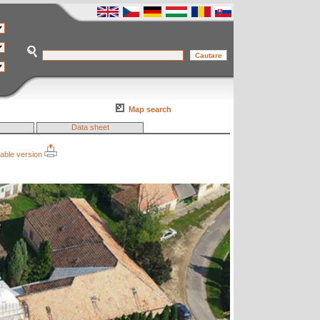
Map search
Data sheet
table version