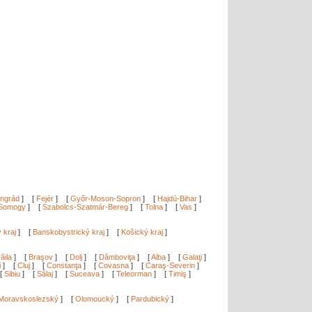
ngrád
]
[
Fejér
]
[
Győr-Moson-Sopron
]
[
Hajdú-Bihar
]
Somogy
]
[
Szabolcs-Szatmár-Bereg
]
[
Tolna
]
[
Vas
]
ý kraj
]
[
Banskobystrický kraj
]
[
Košický kraj
]
ăila
]
[
Braşov
]
[
Dolj
]
[
Dâmboviţa
]
[
Alba
]
[
Galaţi
]
i
]
[
Cluj
]
[
Constanţa
]
[
Covasna
]
[
Caraş-Severin
]
[
Sibiu
]
[
Sălaj
]
[
Suceava
]
[
Teleorman
]
[
Timiş
]
Moravskoslezský
]
[
Olomoucký
]
[
Pardubický
]