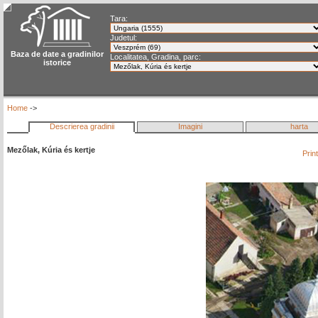
Tara:
Judetul:
Baza de date a gradinilor
Localitatea, Gradina, parc:
istorice
Home
->
Descrierea gradinii
Imagini
harta
Mezőlak, Kúria és kertje
Prin