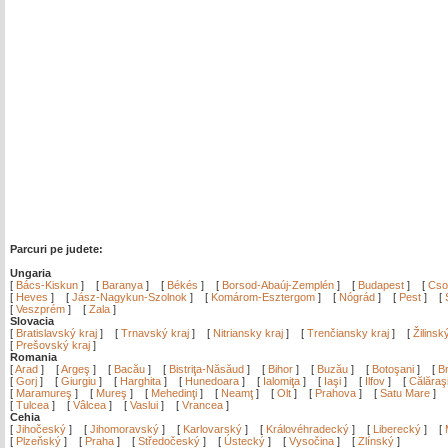
Parcuri pe judete:
Ungaria
[
Bács-Kiskun
]
[
Baranya
]
[
Békés
]
[
Borsod-Abaúj-Zemplén
]
[
Budapest
]
[
Cso
[
Heves
]
[
Jász-Nagykun-Szolnok
]
[
Komárom-Esztergom
]
[
Nógrád
]
[
Pest
]
[
[
Veszprém
]
[
Zala
]
Slovacia
[
Bratislavský kraj
]
[
Trnavský kraj
]
[
Nitriansky kraj
]
[
Trenčiansky kraj
]
[
Žilinsk
[
Prešovský kraj
]
Romania
[
Arad
]
[
Argeş
]
[
Bacău
]
[
Bistriţa-Năsăud
]
[
Bihor
]
[
Buzău
]
[
Botoşani
]
[
Br
[
Gorj
]
[
Giurgiu
]
[
Harghita
]
[
Hunedoara
]
[
Ialomiţa
]
[
Iaşi
]
[
Ilfov
]
[
Călăraş
[
Maramureş
]
[
Mureş
]
[
Mehedinţi
]
[
Neamţ
]
[
Olt
]
[
Prahova
]
[
Satu Mare
]
[
Tulcea
]
[
Vâlcea
]
[
Vaslui
]
[
Vrancea
]
Cehia
[
Jihočeský
]
[
Jihomoravský
]
[
Karlovarský
]
[
Královéhradecký
]
[
Liberecký
]
[
[
Plzeňský
]
[
Praha
]
[
Středočeský
]
[
Ústecký
]
[
Vysočina
]
[
Zlínský
]