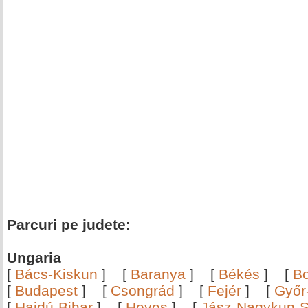
Parcuri pe judete:
Ungaria
[
Bács-Kiskun
]
[
Baranya
]
[
Békés
]
[
B
[
Budapest
]
[
Csongrád
]
[
Fejér
]
[
Győr
[
Hajdú-Bihar
]
[
Heves
]
[
Jász-Nagykun-S