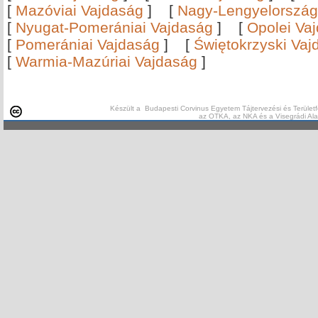
[
Mazóviai Vajdaság
]
[
Nagy-Lengyelország
[
Nyugat-Pomerániai Vajdaság
]
[
Opolei Va
[
Pomerániai Vajdaság
]
[
Świętokrzyski Vaj
[
Warmia-Mazúriai Vajdaság
]
Készült a Budapesti Corvinus Egyetem Tájtervezési és Területf
az OTKA, az NKA és a Visegrádi Al