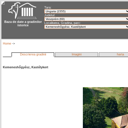
Tara:
Judetul:
Baza de date a gradinilor
Localitatea, Gradina, parc:
istorice
Home
->
Descrierea gradinii
Imagini
harta
Kemeneshőgyész, Kastélykert