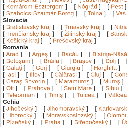
[
Komárom-Esztergom
]
[
Nógrád
]
[
Pest
[
Szabolcs-Szatmár-Bereg
]
[
Tolna
]
[
Vas
Slovacia
[
Bratislavský kraj
]
[
Trnavský kraj
]
[
Nitr
[
Trenčiansky kraj
]
[
Žilinský kraj
]
[
Bansk
[
Košický kraj
]
[
Prešovský kraj
]
Romania
[
Arad
]
[
Argeş
]
[
Bacău
]
[
Bistriţa-Nă
[
Botoşani
]
[
Brăila
]
[
Braşov
]
[
Dolj
]
[
Galaţi
]
[
Gorj
]
[
Giurgiu
]
[
Harghita
]
[
Iaşi
]
[
Ilfov
]
[
Călăraşi
]
[
Cluj
]
[
Con
[
Caraş-Severin
]
[
Maramureş
]
[
Mureş
[
Olt
]
[
Prahova
]
[
Satu Mare
]
[
Sibiu
[
Teleorman
]
[
Timiş
]
[
Tulcea
]
[
Vâlce
Cehia
[
Jihočeský
]
[
Jihomoravský
]
[
Karlovars
[
Liberecký
]
[
Moravskoslezský
]
[
Olomo
[
Plzeňský
]
[
Praha
]
[
Středočeský
]
[
Ú