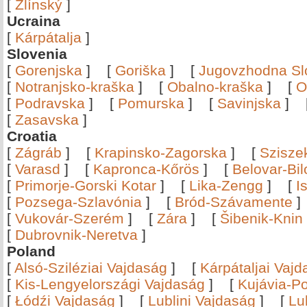
[
Zlínský
]
Ucraina
[
Kárpátalja
]
Slovenia
[
Gorenjska
]
[
Goriška
]
[
Jugovzhodna Sl
[
Notranjsko-kraška
]
[
Obalno-kraška
]
[
O
[
Podravska
]
[
Pomurska
]
[
Savinjska
]
[
Zasavska
]
Croatia
[
Zágráb
]
[
Krapinsko-Zagorska
]
[
Szisze
[
Varasd
]
[
Kapronca-Kőrös
]
[
Belovar-Bi
[
Primorje-Gorski Kotar
]
[
Lika-Zengg
]
[
I
[
Pozsega-Szlavónia
]
[
Bród-Szávamente
[
Vukovár-Szerém
]
[
Zára
]
[
Šibenik-Knin
[
Dubrovnik-Neretva
]
Poland
[
Alsó-Sziléziai Vajdaság
]
[
Kárpátaljai Vaj
[
Kis-Lengyelországi Vajdaság
]
[
Kujávia-P
[
Łódźi Vajdaság
]
[
Lublini Vajdaság
]
[
Lu