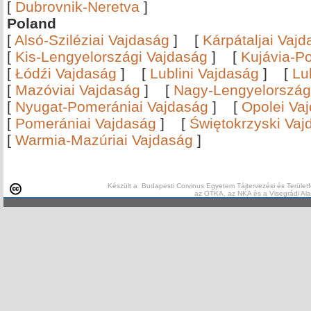
[
Dubrovnik-Neretva
]
Poland
[
Alsó-Sziléziai Vajdaság
]
[
Kárpátaljai Vaj
[
Kis-Lengyelországi Vajdaság
]
[
Kujávia-P
[
Łódźi Vajdaság
]
[
Lublini Vajdaság
]
[
Lu
[
Mazóviai Vajdaság
]
[
Nagy-Lengyelország
[
Nyugat-Pomerániai Vajdaság
]
[
Opolei Va
[
Pomerániai Vajdaság
]
[
Świętokrzyski Vaj
[
Warmia-Mazúriai Vajdaság
]
Készült a Budapesti Corvinus Egyetem Tájtervezési és Területf
az OTKA, az NKA és a Visegrádi Al