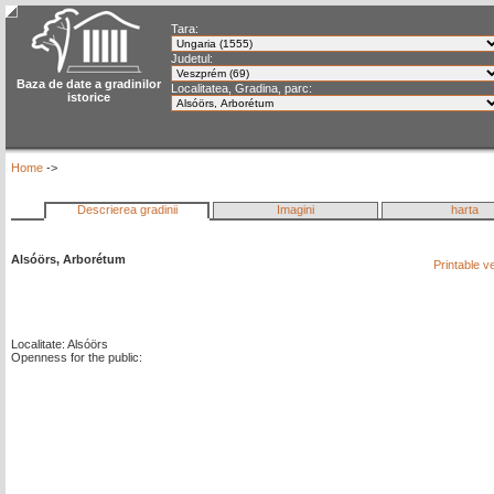
Tara:
Judetul:
Baza de date a gradinilor
Localitatea, Gradina, parc:
istorice
Home
->
Descrierea gradinii
Imagini
harta
Alsóörs, Arborétum
Printable v
Localitate: Alsóörs
Openness for the public: