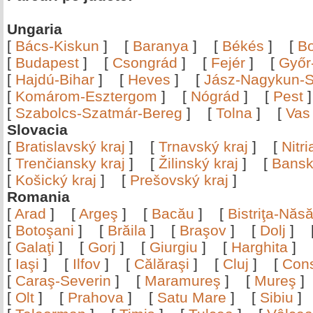
Ungaria
[
Bács-Kiskun
]
[
Baranya
]
[
Békés
]
[
B
[
Budapest
]
[
Csongrád
]
[
Fejér
]
[
Győr
[
Hajdú-Bihar
]
[
Heves
]
[
Jász-Nagykun-S
[
Komárom-Esztergom
]
[
Nógrád
]
[
Pest
[
Szabolcs-Szatmár-Bereg
]
[
Tolna
]
[
Vas
Slovacia
[
Bratislavský kraj
]
[
Trnavský kraj
]
[
Nitr
[
Trenčiansky kraj
]
[
Žilinský kraj
]
[
Bansk
[
Košický kraj
]
[
Prešovský kraj
]
Romania
[
Arad
]
[
Argeş
]
[
Bacău
]
[
Bistriţa-Nă
[
Botoşani
]
[
Brăila
]
[
Braşov
]
[
Dolj
]
[
Galaţi
]
[
Gorj
]
[
Giurgiu
]
[
Harghita
]
[
Iaşi
]
[
Ilfov
]
[
Călăraşi
]
[
Cluj
]
[
Con
[
Caraş-Severin
]
[
Maramureş
]
[
Mureş
[
Olt
]
[
Prahova
]
[
Satu Mare
]
[
Sibiu