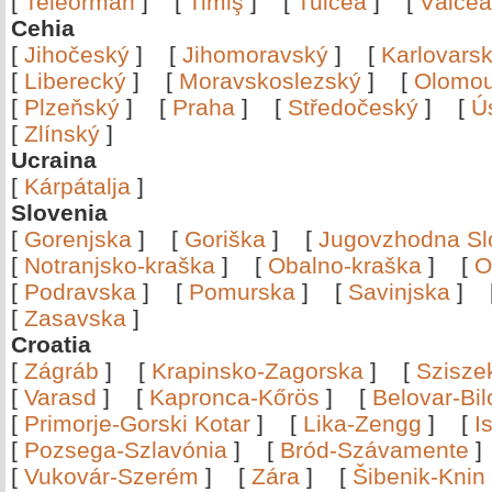
[
Teleorman
]
[
Timiş
]
[
Tulcea
]
[
Vâlce
Cehia
[
Jihočeský
]
[
Jihomoravský
]
[
Karlovars
[
Liberecký
]
[
Moravskoslezský
]
[
Olomo
[
Plzeňský
]
[
Praha
]
[
Středočeský
]
[
Ú
[
Zlínský
]
Ucraina
[
Kárpátalja
]
Slovenia
[
Gorenjska
]
[
Goriška
]
[
Jugovzhodna Sl
[
Notranjsko-kraška
]
[
Obalno-kraška
]
[
O
[
Podravska
]
[
Pomurska
]
[
Savinjska
]
[
Zasavska
]
Croatia
[
Zágráb
]
[
Krapinsko-Zagorska
]
[
Szisze
[
Varasd
]
[
Kapronca-Kőrös
]
[
Belovar-Bi
[
Primorje-Gorski Kotar
]
[
Lika-Zengg
]
[
I
[
Pozsega-Szlavónia
]
[
Bród-Szávamente
[
Vukovár-Szerém
]
[
Zára
]
[
Šibenik-Knin