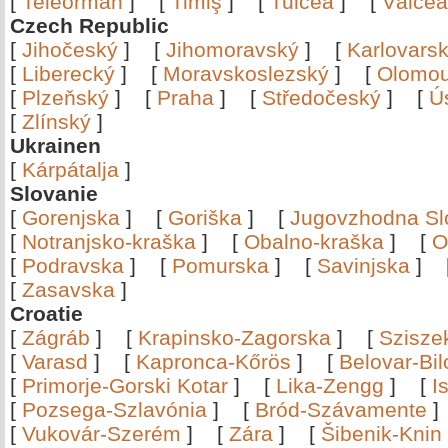
[
Teleorman
]
[
Timiş
]
[
Tulcea
]
[
Vâlce
Czech Republic
[
Jihočeský
]
[
Jihomoravský
]
[
Karlovars
[
Liberecký
]
[
Moravskoslezský
]
[
Olomo
[
Plzeňský
]
[
Praha
]
[
Středočeský
]
[
Ú
[
Zlínský
]
Ukrainen
[
Kárpátalja
]
Slovanie
[
Gorenjska
]
[
Goriška
]
[
Jugovzhodna Sl
[
Notranjsko-kraška
]
[
Obalno-kraška
]
[
O
[
Podravska
]
[
Pomurska
]
[
Savinjska
]
[
Zasavska
]
Croatie
[
Zágráb
]
[
Krapinsko-Zagorska
]
[
Szisze
[
Varasd
]
[
Kapronca-Kőrös
]
[
Belovar-Bi
[
Primorje-Gorski Kotar
]
[
Lika-Zengg
]
[
I
[
Pozsega-Szlavónia
]
[
Bród-Szávamente
[
Vukovár-Szerém
]
[
Zára
]
[
Šibenik-Knin