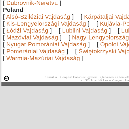
[
Dubrovnik-Neretva
]
Poland
[
Alsó-Sziléziai Vajdaság
]
[
Kárpátaljai Vaj
[
Kis-Lengyelországi Vajdaság
]
[
Kujávia-P
[
Łódźi Vajdaság
]
[
Lublini Vajdaság
]
[
Lu
[
Mazóviai Vajdaság
]
[
Nagy-Lengyelország
[
Nyugat-Pomerániai Vajdaság
]
[
Opolei Va
[
Pomerániai Vajdaság
]
[
Świętokrzyski Vaj
[
Warmia-Mazúriai Vajdaság
]
Készült a Budapesti Corvinus Egyetem Tájtervezési és Területf
az OTKA, az NKA és a Visegrádi Al