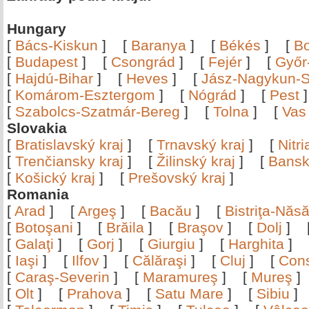
Hungary
[
Bács-Kiskun
]
[
Baranya
]
[
Békés
]
[
B
[
Budapest
]
[
Csongrád
]
[
Fejér
]
[
Győr
[
Hajdú-Bihar
]
[
Heves
]
[
Jász-Nagykun-S
[
Komárom-Esztergom
]
[
Nógrád
]
[
Pest
[
Szabolcs-Szatmár-Bereg
]
[
Tolna
]
[
Vas
Slovakia
[
Bratislavský kraj
]
[
Trnavský kraj
]
[
Nitr
[
Trenčiansky kraj
]
[
Žilinský kraj
]
[
Bansk
[
Košický kraj
]
[
Prešovský kraj
]
Romania
[
Arad
]
[
Argeş
]
[
Bacău
]
[
Bistriţa-Nă
[
Botoşani
]
[
Brăila
]
[
Braşov
]
[
Dolj
]
[
Galaţi
]
[
Gorj
]
[
Giurgiu
]
[
Harghita
]
[
Iaşi
]
[
Ilfov
]
[
Călăraşi
]
[
Cluj
]
[
Con
[
Caraş-Severin
]
[
Maramureş
]
[
Mureş
[
Olt
]
[
Prahova
]
[
Satu Mare
]
[
Sibiu