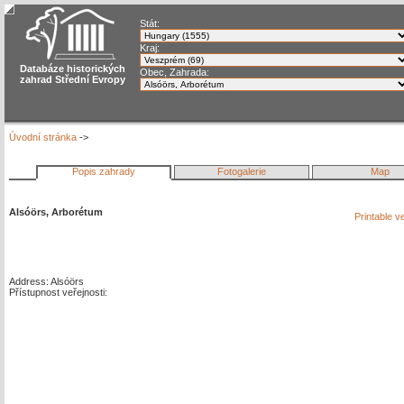
Stát:
Kraj:
Databáze historických
Obec, Zahrada:
zahrad Střední Evropy
Úvodní stránka
->
Popis zahrady
Fotogalerie
Map
Alsóörs, Arborétum
Printable v
Address: Alsóörs
Přístupnost veřejnosti: