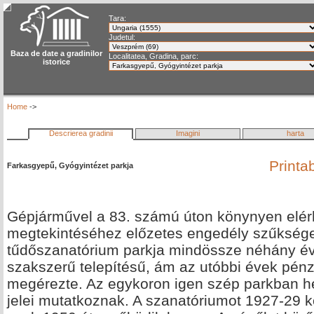
Tara:
Judetul:
Baza de date a gradinilor
Localitatea, Gradina, parc:
istorice
Home
->
Descrierea gradinii
Imagini
harta
Printa
Farkasgyepű, Gyógyintézet parkja
Gépjárművel a 83. számú úton könynyen elérhe
megtekintéséhez előzetes engedély szűksége
tűdőszanatórium parkja mindössze néhány évt
szakszerű telepítésű, ám az utóbbi évek pénzű
megérezte. Az egykoron igen szép parkban he
jelei mutatkoznak. A szanatóriumot 1927-29 kö