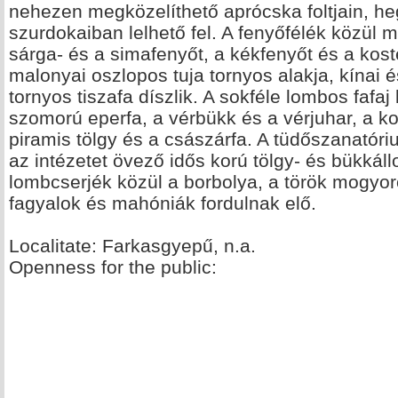
nehezen megközelíthető aprócska foltjain, he
szurdokaiban lelhető fel. A fenyőfélék közül m
sárga- és a simafenyőt, a kékfenyőt és a kos
malonyai oszlopos tuja tornyos alakja, kínai 
tornyos tiszafa díszlik. A sokféle lombos fafa
szomorú eperfa, a vérbükk és a vérjuhar, a kora
piramis tölgy és a császárfa. A tüdőszanatór
az intézetet övező idős korú tölgy- és bükká
lombcserjék közül a borbolya, a török mogyor
fagyalok és mahóniák fordulnak elő.
Localitate: Farkasgyepű, n.a.
Openness for the public: