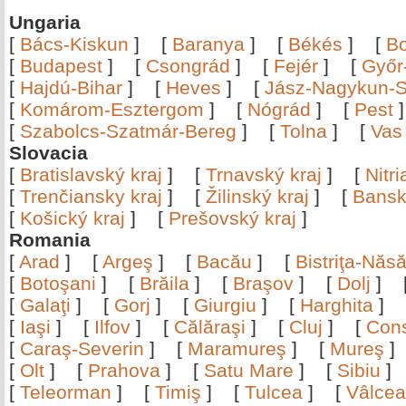
Ungaria
[
Bács-Kiskun
]
[
Baranya
]
[
Békés
]
[
B
[
Budapest
]
[
Csongrád
]
[
Fejér
]
[
Győr
[
Hajdú-Bihar
]
[
Heves
]
[
Jász-Nagykun-S
[
Komárom-Esztergom
]
[
Nógrád
]
[
Pest
[
Szabolcs-Szatmár-Bereg
]
[
Tolna
]
[
Vas
Slovacia
[
Bratislavský kraj
]
[
Trnavský kraj
]
[
Nitr
[
Trenčiansky kraj
]
[
Žilinský kraj
]
[
Bansk
[
Košický kraj
]
[
Prešovský kraj
]
Romania
[
Arad
]
[
Argeş
]
[
Bacău
]
[
Bistriţa-Nă
[
Botoşani
]
[
Brăila
]
[
Braşov
]
[
Dolj
]
[
Galaţi
]
[
Gorj
]
[
Giurgiu
]
[
Harghita
]
[
Iaşi
]
[
Ilfov
]
[
Călăraşi
]
[
Cluj
]
[
Con
[
Caraş-Severin
]
[
Maramureş
]
[
Mureş
[
Olt
]
[
Prahova
]
[
Satu Mare
]
[
Sibiu
[
Teleorman
]
[
Timiş
]
[
Tulcea
]
[
Vâlce