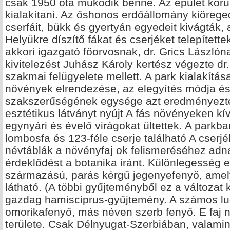
csak 1950 óta működik benne. Az épűlet körű
kialakítani. Az őshonos erdőállomány kiöreged
cserfáit, bükk és gyertyán egyedeit kivágták, a
Helyükre díszítő fákat és cserjéket telepítette
akkori igazgató főorvosnak, dr. Grics Lászlón
kivitelezést Juhász Károly kertész végezte d
szakmai felügyelete mellett. A park kialakítá
növények elrendezése, az elegyítés módja és 
szakszerűségének egysége azt eredményezte
esztétikus látványt nyújt A fás növényeken kí
egynyári és évelő virágokat ültettek. A parkba
lombosfa és 123-féle cserje található A cserjé
névtáblák a növényfaj ok felismeréséhez adna
érdeklődést a botanika iránt. Különlegesség e
származású, parás kérgű jegenyefenyő, amel
látható. (A többi gyűjteményből ez a változat k
gazdag hamisciprus-gyűjtemény. A számos luc
omorikafenyő, más néven szerb fenyő. E faj n
területe. Csak Délnyugat-Szerbiában, valami