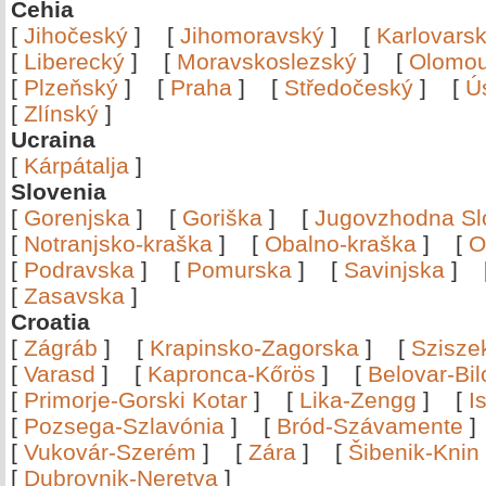
Cehia
[
Jihočeský
]
[
Jihomoravský
]
[
Karlovars
[
Liberecký
]
[
Moravskoslezský
]
[
Olomo
[
Plzeňský
]
[
Praha
]
[
Středočeský
]
[
Ú
[
Zlínský
]
Ucraina
[
Kárpátalja
]
Slovenia
[
Gorenjska
]
[
Goriška
]
[
Jugovzhodna Sl
[
Notranjsko-kraška
]
[
Obalno-kraška
]
[
O
[
Podravska
]
[
Pomurska
]
[
Savinjska
]
[
Zasavska
]
Croatia
[
Zágráb
]
[
Krapinsko-Zagorska
]
[
Szisze
[
Varasd
]
[
Kapronca-Kőrös
]
[
Belovar-Bi
[
Primorje-Gorski Kotar
]
[
Lika-Zengg
]
[
I
[
Pozsega-Szlavónia
]
[
Bród-Szávamente
[
Vukovár-Szerém
]
[
Zára
]
[
Šibenik-Knin
[
Dubrovnik-Neretva
]