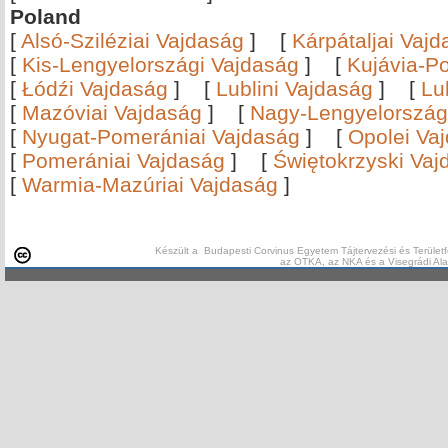
Poland
[
Alsó-Sziléziai Vajdaság
]
[
Kárpátaljai Vaj
[
Kis-Lengyelországi Vajdaság
]
[
Kujávia-P
[
Łódźi Vajdaság
]
[
Lublini Vajdaság
]
[
Lu
[
Mazóviai Vajdaság
]
[
Nagy-Lengyelország
[
Nyugat-Pomerániai Vajdaság
]
[
Opolei Va
[
Pomerániai Vajdaság
]
[
Świętokrzyski Vaj
[
Warmia-Mazúriai Vajdaság
]
Készült a Budapesti Corvinus Egyetem Tájtervezési és Területf
az OTKA, az NKA és a Visegrádi Al