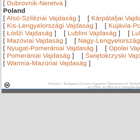
[
Dubrovnik-Neretva
]
Poland
[
Alsó-Sziléziai Vajdaság
]
[
Kárpátaljai Vaj
[
Kis-Lengyelországi Vajdaság
]
[
Kujávia-P
[
Łódźi Vajdaság
]
[
Lublini Vajdaság
]
[
Lu
[
Mazóviai Vajdaság
]
[
Nagy-Lengyelország
[
Nyugat-Pomerániai Vajdaság
]
[
Opolei Va
[
Pomerániai Vajdaság
]
[
Świętokrzyski Vaj
[
Warmia-Mazúriai Vajdaság
]
Készült a Budapesti Corvinus Egyetem Tájtervezési és Területf
az OTKA, az NKA és a Visegrádi Al