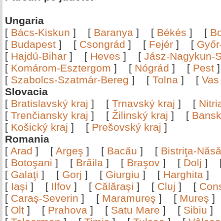
Ungaria
[
Bács-Kiskun
]
[
Baranya
]
[
Békés
]
[
B
[
Budapest
]
[
Csongrád
]
[
Fejér
]
[
Győr
[
Hajdú-Bihar
]
[
Heves
]
[
Jász-Nagykun-S
[
Komárom-Esztergom
]
[
Nógrád
]
[
Pest
[
Szabolcs-Szatmár-Bereg
]
[
Tolna
]
[
Vas
Slovacia
[
Bratislavský kraj
]
[
Trnavský kraj
]
[
Nitr
[
Trenčiansky kraj
]
[
Žilinský kraj
]
[
Bansk
[
Košický kraj
]
[
Prešovský kraj
]
Romania
[
Arad
]
[
Argeş
]
[
Bacău
]
[
Bistriţa-Nă
[
Botoşani
]
[
Brăila
]
[
Braşov
]
[
Dolj
]
[
Galaţi
]
[
Gorj
]
[
Giurgiu
]
[
Harghita
]
[
Iaşi
]
[
Ilfov
]
[
Călăraşi
]
[
Cluj
]
[
Con
[
Caraş-Severin
]
[
Maramureş
]
[
Mureş
[
Olt
]
[
Prahova
]
[
Satu Mare
]
[
Sibiu