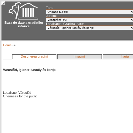
Tara:
Judetul:
Baza de date a gradinilor
Localitatea, Gradina, parc:
istorice
Home
->
Descrierea gradinii
Imagini
harta
Városlőd, Iglaner-kastély és kertje
Localitate: Városlőd
Openness for the public: