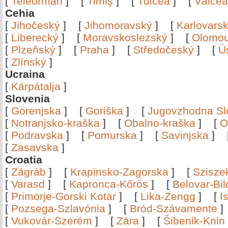
[
Teleorman
]
[
Timiş
]
[
Tulcea
]
[
Vâlce
Cehia
[
Jihočeský
]
[
Jihomoravský
]
[
Karlovars
[
Liberecký
]
[
Moravskoslezský
]
[
Olomo
[
Plzeňský
]
[
Praha
]
[
Středočeský
]
[
Ú
[
Zlínský
]
Ucraina
[
Kárpátalja
]
Slovenia
[
Gorenjska
]
[
Goriška
]
[
Jugovzhodna Sl
[
Notranjsko-kraška
]
[
Obalno-kraška
]
[
O
[
Podravska
]
[
Pomurska
]
[
Savinjska
]
[
Zasavska
]
Croatia
[
Zágráb
]
[
Krapinsko-Zagorska
]
[
Szisze
[
Varasd
]
[
Kapronca-Kőrös
]
[
Belovar-Bi
[
Primorje-Gorski Kotar
]
[
Lika-Zengg
]
[
I
[
Pozsega-Szlavónia
]
[
Bród-Szávamente
[
Vukovár-Szerém
]
[
Zára
]
[
Šibenik-Knin