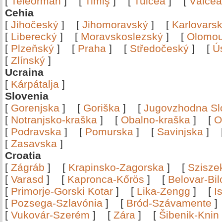
[
Teleorman
]
[
Timiş
]
[
Tulcea
]
[
Vâlce
Cehia
[
Jihočeský
]
[
Jihomoravský
]
[
Karlovars
[
Liberecký
]
[
Moravskoslezský
]
[
Olomo
[
Plzeňský
]
[
Praha
]
[
Středočeský
]
[
Ú
[
Zlínský
]
Ucraina
[
Kárpátalja
]
Slovenia
[
Gorenjska
]
[
Goriška
]
[
Jugovzhodna Sl
[
Notranjsko-kraška
]
[
Obalno-kraška
]
[
O
[
Podravska
]
[
Pomurska
]
[
Savinjska
]
[
Zasavska
]
Croatia
[
Zágráb
]
[
Krapinsko-Zagorska
]
[
Szisze
[
Varasd
]
[
Kapronca-Kőrös
]
[
Belovar-Bi
[
Primorje-Gorski Kotar
]
[
Lika-Zengg
]
[
I
[
Pozsega-Szlavónia
]
[
Bród-Szávamente
[
Vukovár-Szerém
]
[
Zára
]
[
Šibenik-Knin