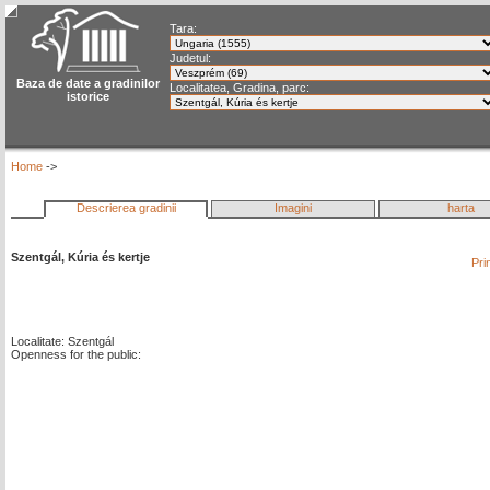
Tara:
Judetul:
Baza de date a gradinilor
Localitatea, Gradina, parc:
istorice
Home
->
Descrierea gradinii
Imagini
harta
Szentgál, Kúria és kertje
Pri
Localitate: Szentgál
Openness for the public: