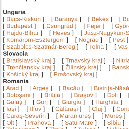
Ungaria
[
Bács-Kiskun
]
[
Baranya
]
[
Békés
]
[
B
[
Budapest
]
[
Csongrád
]
[
Fejér
]
[
Győr
[
Hajdú-Bihar
]
[
Heves
]
[
Jász-Nagykun-S
[
Komárom-Esztergom
]
[
Nógrád
]
[
Pest
[
Szabolcs-Szatmár-Bereg
]
[
Tolna
]
[
Vas
Slovacia
[
Bratislavský kraj
]
[
Trnavský kraj
]
[
Nitr
[
Trenčiansky kraj
]
[
Žilinský kraj
]
[
Bansk
[
Košický kraj
]
[
Prešovský kraj
]
Romania
[
Arad
]
[
Argeş
]
[
Bacău
]
[
Bistriţa-Nă
[
Botoşani
]
[
Brăila
]
[
Braşov
]
[
Dolj
]
[
Galaţi
]
[
Gorj
]
[
Giurgiu
]
[
Harghita
]
[
Iaşi
]
[
Ilfov
]
[
Călăraşi
]
[
Cluj
]
[
Con
[
Caraş-Severin
]
[
Maramureş
]
[
Mureş
[
Olt
]
[
Prahova
]
[
Satu Mare
]
[
Sibiu