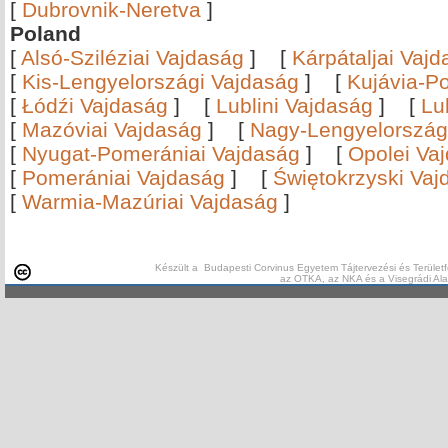
[
Dubrovnik-Neretva
]
Poland
[
Alsó-Sziléziai Vajdaság
]
[
Kárpátaljai Vaj
[
Kis-Lengyelországi Vajdaság
]
[
Kujávia-P
[
Łódźi Vajdaság
]
[
Lublini Vajdaság
]
[
Lu
[
Mazóviai Vajdaság
]
[
Nagy-Lengyelország
[
Nyugat-Pomerániai Vajdaság
]
[
Opolei Va
[
Pomerániai Vajdaság
]
[
Świętokrzyski Vaj
[
Warmia-Mazúriai Vajdaság
]
Készült a Budapesti Corvinus Egyetem Tájtervezési és Területf
az OTKA, az NKA és a Visegrádi Al