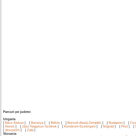
Parcuri pe judete:
Ungaria
[
Bács-Kiskun
]
[
Baranya
]
[
Békés
]
[
Borsod-Abaúj-Zemplén
]
[
Budapest
]
[
Cso
[
Heves
]
[
Jász-Nagykun-Szolnok
]
[
Komárom-Esztergom
]
[
Nógrád
]
[
Pest
]
[
[
Veszprém
]
[
Zala
]
Slovacia