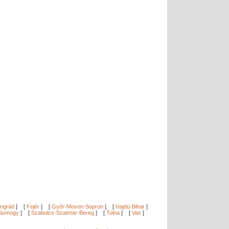
ngrád
]
[
Fejér
]
[
Győr-Moson-Sopron
]
[
Hajdú-Bihar
]
Somogy
]
[
Szabolcs-Szatmár-Bereg
]
[
Tolna
]
[
Vas
]