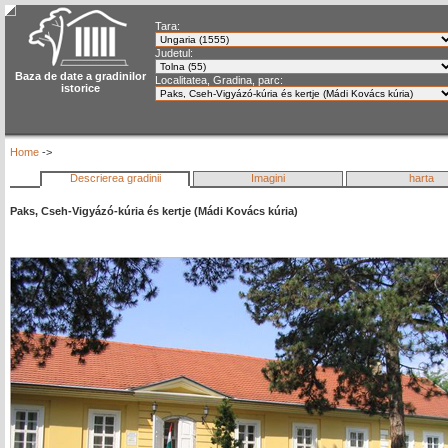
Tara:
Judetul:
Baza de date a gradinilor
Localitatea, Gradina, parc:
istorice
Home
->
Descrierea gradinii
Imagini
harta
Paks, Cseh-Vigyázó-kúria és kertje (Mádi Kovács kúria)