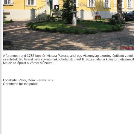
A ferences rend 1752-ben tért vissza Paksra, ahol egy viszonylag szerény épületet vette
szenteltek fel. A rend nem sokáig működhetett itt, mert II. József alatt a kolostort felszámol
Ma ez az épület a Városi Múzeum.
Localitate: Paks, Deák Ferenc u. 2.
Openness for the public: