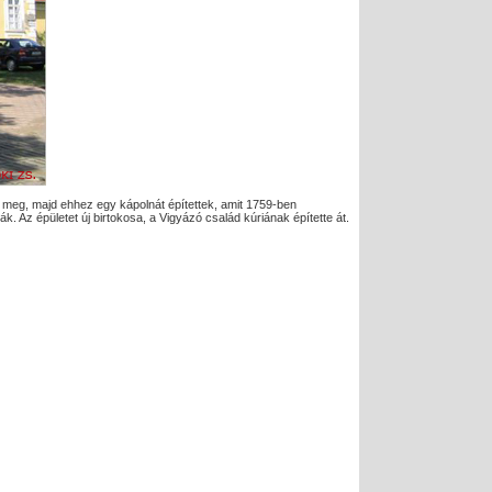
k meg, majd ehhez egy kápolnát építettek, amit 1759-ben
ták. Az épületet új birtokosa, a Vigyázó család kúriának építette át.