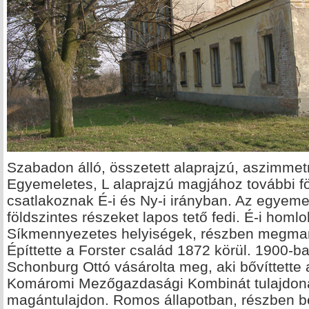
Szabadon álló, összetett alaprajzú, aszimmet
Egyemeletes, L alaprajzú magjához további f
csatlakoznak É-i és Ny-i irányban. Az egyemel
földszintes részeket lapos tető fedi. É-i homlok
Síkmennyezetes helyiségek, részben megmara
Építtette a Forster család 1872 körül. 1900-
Schonburg Ottó vásárolta meg, aki bővíttette 
Komáromi Mezőgazdasági Kombinát tulajdoná
magántulajdon. Romos állapotban, részben be