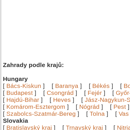
Zahrady podle krajů:
Hungary
[
Bács-Kiskun
]
[
Baranya
]
[
Békés
]
[
B
[
Budapest
]
[
Csongrád
]
[
Fejér
]
[
Győr
[
Hajdú-Bihar
]
[
Heves
]
[
Jász-Nagykun-S
[
Komárom-Esztergom
]
[
Nógrád
]
[
Pest
[
Szabolcs-Szatmár-Bereg
]
[
Tolna
]
[
Vas
Slovakia
[
Bratislavský kraj
]
[
Trnavský kraj
]
[
Nitr