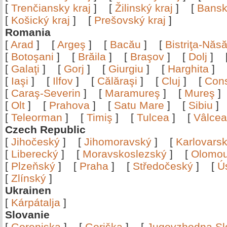
[
Trenčiansky kraj
]
[
Žilinský kraj
]
[
Bansk
[
Košický kraj
]
[
Prešovský kraj
]
Romania
[
Arad
]
[
Argeş
]
[
Bacău
]
[
Bistriţa-Nă
[
Botoşani
]
[
Brăila
]
[
Braşov
]
[
Dolj
]
[
Galaţi
]
[
Gorj
]
[
Giurgiu
]
[
Harghita
]
[
Iaşi
]
[
Ilfov
]
[
Călăraşi
]
[
Cluj
]
[
Con
[
Caraş-Severin
]
[
Maramureş
]
[
Mureş
[
Olt
]
[
Prahova
]
[
Satu Mare
]
[
Sibiu
[
Teleorman
]
[
Timiş
]
[
Tulcea
]
[
Vâlce
Czech Republic
[
Jihočeský
]
[
Jihomoravský
]
[
Karlovars
[
Liberecký
]
[
Moravskoslezský
]
[
Olomo
[
Plzeňský
]
[
Praha
]
[
Středočeský
]
[
Ú
[
Zlínský
]
Ukrainen
[
Kárpátalja
]
Slovanie
[
Gorenjska
]
[
Goriška
]
[
Jugovzhodna Sl