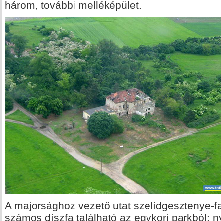
három, további melléképület.
A majorsághoz vezető utat szelídgesztenye-fas
számos díszfa található az egykori parkból: ny