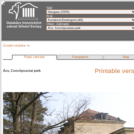
Stát:
Kraj:
Databáze historických
Obec, Zahrada:
zahrad Střední Evropy
Úvodní stránka
->
Popis zahrady
Fotogalerie
Map
Printable ver
Ács, Concópusztai park