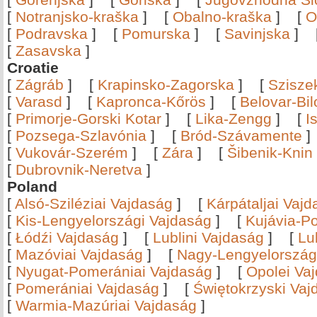
[
Notranjsko-kraška
]
[
Obalno-kraška
]
[
O
[
Podravska
]
[
Pomurska
]
[
Savinjska
]
[
Zasavska
]
Croatie
[
Zágráb
]
[
Krapinsko-Zagorska
]
[
Szisze
[
Varasd
]
[
Kapronca-Kőrös
]
[
Belovar-Bi
[
Primorje-Gorski Kotar
]
[
Lika-Zengg
]
[
I
[
Pozsega-Szlavónia
]
[
Bród-Szávamente
[
Vukovár-Szerém
]
[
Zára
]
[
Šibenik-Knin
[
Dubrovnik-Neretva
]
Poland
[
Alsó-Sziléziai Vajdaság
]
[
Kárpátaljai Vaj
[
Kis-Lengyelországi Vajdaság
]
[
Kujávia-P
[
Łódźi Vajdaság
]
[
Lublini Vajdaság
]
[
Lu
[
Mazóviai Vajdaság
]
[
Nagy-Lengyelország
[
Nyugat-Pomerániai Vajdaság
]
[
Opolei Va
[
Pomerániai Vajdaság
]
[
Świętokrzyski Vaj
[
Warmia-Mazúriai Vajdaság
]