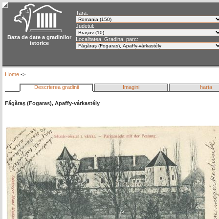
Tara:
Judetul:
Baza de date a gradinilor
Localitatea, Gradina, parc:
istorice
Home
->
Descrierea gradinii
Imagini
harta
Făgăraş (Fogaras), Apaffy-várkastély