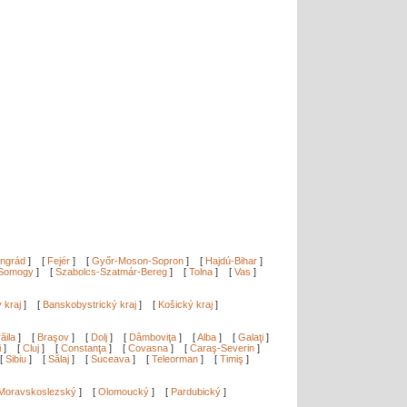
ngrád
]
[
Fejér
]
[
Győr-Moson-Sopron
]
[
Hajdú-Bihar
]
Somogy
]
[
Szabolcs-Szatmár-Bereg
]
[
Tolna
]
[
Vas
]
ý kraj
]
[
Banskobystrický kraj
]
[
Košický kraj
]
ăila
]
[
Braşov
]
[
Dolj
]
[
Dâmboviţa
]
[
Alba
]
[
Galaţi
]
i
]
[
Cluj
]
[
Constanţa
]
[
Covasna
]
[
Caraş-Severin
]
[
Sibiu
]
[
Sălaj
]
[
Suceava
]
[
Teleorman
]
[
Timiş
]
Moravskoslezský
]
[
Olomoucký
]
[
Pardubický
]