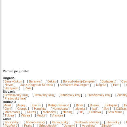
Parcuri pe judete:
Ungaria
[
Bács-Kiskun
]
[
Baranya
]
[
Békés
]
[
Borsod-Abaúj-Zemplén
]
[
Budapest
]
[
Cso
[
Heves
]
[
Jász-Nagykun-Szolnok
]
[
Komárom-Esztergom
]
[
Nógrád
]
[
Pest
]
[
[
Veszprém
]
[
Zala
]
Slovacia
[
Bratislavský kraj
]
[
Trnavský kraj
]
[
Nitriansky kraj
]
[
Trenčiansky kraj
]
[
Žilinsk
[
Prešovský kraj
]
Romania
[
Arad
]
[
Argeş
]
[
Bacău
]
[
Bistriţa-Năsăud
]
[
Bihor
]
[
Buzău
]
[
Botoşani
]
[
Br
[
Gorj
]
[
Giurgiu
]
[
Harghita
]
[
Hunedoara
]
[
Ialomiţa
]
[
Iaşi
]
[
Ilfov
]
[
Călăraş
[
Maramureş
]
[
Mureş
]
[
Mehedinţi
]
[
Neamţ
]
[
Olt
]
[
Prahova
]
[
Satu Mare
]
[
Tulcea
]
[
Vâlcea
]
[
Vaslui
]
[
Vrancea
]
Cehia
[
Jihočeský
]
[
Jihomoravský
]
[
Karlovarský
]
[
Královéhradecký
]
[
Liberecký
]
[
[
Plzeňský
]
[
Praha
]
[
Středočeský
]
[
Ústecký
]
[
Vysočina
]
[
Zlínský
]