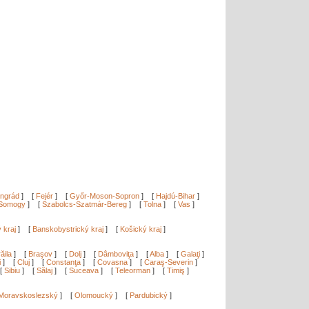
ngrád
]
[
Fejér
]
[
Győr-Moson-Sopron
]
[
Hajdú-Bihar
]
Somogy
]
[
Szabolcs-Szatmár-Bereg
]
[
Tolna
]
[
Vas
]
ý kraj
]
[
Banskobystrický kraj
]
[
Košický kraj
]
ăila
]
[
Braşov
]
[
Dolj
]
[
Dâmboviţa
]
[
Alba
]
[
Galaţi
]
i
]
[
Cluj
]
[
Constanţa
]
[
Covasna
]
[
Caraş-Severin
]
[
Sibiu
]
[
Sălaj
]
[
Suceava
]
[
Teleorman
]
[
Timiş
]
Moravskoslezský
]
[
Olomoucký
]
[
Pardubický
]