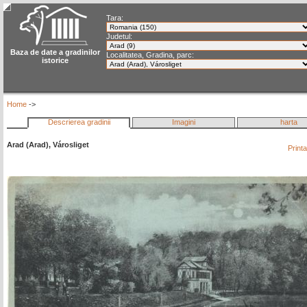
Tara:
Judetul:
Baza de date a gradinilor
Localitatea, Gradina, parc:
istorice
Home
->
Descrierea gradinii
Imagini
harta
Arad (Arad), Városliget
Print