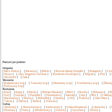
Parcuri pe judete:
Ungaria
[
Bács-Kiskun
]
[
Baranya
]
[
Békés
]
[
Borsod-Abaúj-Zemplén
]
[
Budapest
]
[
Cso
[
Heves
]
[
Jász-Nagykun-Szolnok
]
[
Komárom-Esztergom
]
[
Nógrád
]
[
Pest
]
[
[
Veszprém
]
[
Zala
]
Slovacia
[
Bratislavský kraj
]
[
Trnavský kraj
]
[
Nitriansky kraj
]
[
Trenčiansky kraj
]
[
Žilinsk
[
Prešovský kraj
]
Romania
[
Arad
]
[
Argeş
]
[
Bacău
]
[
Bistriţa-Năsăud
]
[
Bihor
]
[
Buzău
]
[
Botoşani
]
[
Br
[
Gorj
]
[
Giurgiu
]
[
Harghita
]
[
Hunedoara
]
[
Ialomiţa
]
[
Iaşi
]
[
Ilfov
]
[
Călăraş
[
Maramureş
]
[
Mureş
]
[
Mehedinţi
]
[
Neamţ
]
[
Olt
]
[
Prahova
]
[
Satu Mare
]
[
Tulcea
]
[
Vâlcea
]
[
Vaslui
]
[
Vrancea
]
Cehia
[
Jihočeský
]
[
Jihomoravský
]
[
Karlovarský
]
[
Královéhradecký
]
[
Liberecký
]
[
[
Plzeňský
]
[
Praha
]
[
Středočeský
]
[
Ústecký
]
[
Vysočina
]
[
Zlínský
]