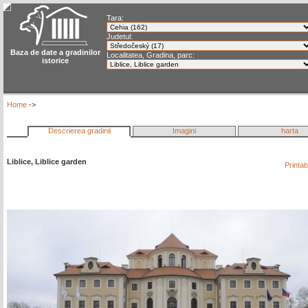
Tara:
Judetul:
Baza de date a gradinilor
Localitatea, Gradina, parc:
istorice
Home
->
Descrierea gradinii
Imagini
harta
Liblice, Liblice garden
Printa