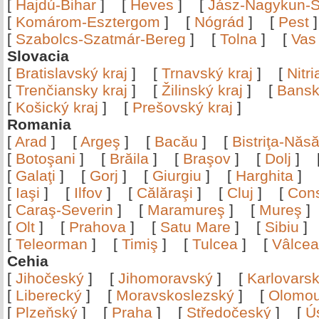
[
Hajdú-Bihar
]
[
Heves
]
[
Jász-Nagykun-S
[
Komárom-Esztergom
]
[
Nógrád
]
[
Pest
[
Szabolcs-Szatmár-Bereg
]
[
Tolna
]
[
Vas
Slovacia
[
Bratislavský kraj
]
[
Trnavský kraj
]
[
Nitr
[
Trenčiansky kraj
]
[
Žilinský kraj
]
[
Bansk
[
Košický kraj
]
[
Prešovský kraj
]
Romania
[
Arad
]
[
Argeş
]
[
Bacău
]
[
Bistriţa-Nă
[
Botoşani
]
[
Brăila
]
[
Braşov
]
[
Dolj
]
[
Galaţi
]
[
Gorj
]
[
Giurgiu
]
[
Harghita
]
[
Iaşi
]
[
Ilfov
]
[
Călăraşi
]
[
Cluj
]
[
Con
[
Caraş-Severin
]
[
Maramureş
]
[
Mureş
[
Olt
]
[
Prahova
]
[
Satu Mare
]
[
Sibiu
[
Teleorman
]
[
Timiş
]
[
Tulcea
]
[
Vâlce
Cehia
[
Jihočeský
]
[
Jihomoravský
]
[
Karlovars
[
Liberecký
]
[
Moravskoslezský
]
[
Olomo
[
Plzeňský
]
[
Praha
]
[
Středočeský
]
[
Ú