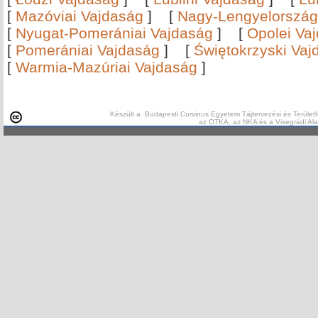
[
Mazóviai Vajdaság
]
[
Nagy-Lengyelország
[
Nyugat-Pomerániai Vajdaság
]
[
Opolei Va
[
Pomerániai Vajdaság
]
[
Świętokrzyski Vaj
[
Warmia-Mazúriai Vajdaság
]
Készült a Budapesti Corvinus Egyetem Tájtervezési és Területf
az OTKA, az NKA és a Visegrádi Al