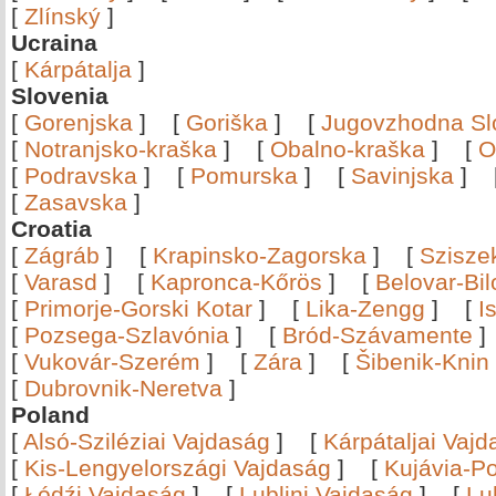
[
Zlínský
]
Ucraina
[
Kárpátalja
]
Slovenia
[
Gorenjska
]
[
Goriška
]
[
Jugovzhodna Sl
[
Notranjsko-kraška
]
[
Obalno-kraška
]
[
O
[
Podravska
]
[
Pomurska
]
[
Savinjska
]
[
Zasavska
]
Croatia
[
Zágráb
]
[
Krapinsko-Zagorska
]
[
Szisze
[
Varasd
]
[
Kapronca-Kőrös
]
[
Belovar-Bi
[
Primorje-Gorski Kotar
]
[
Lika-Zengg
]
[
I
[
Pozsega-Szlavónia
]
[
Bród-Szávamente
[
Vukovár-Szerém
]
[
Zára
]
[
Šibenik-Knin
[
Dubrovnik-Neretva
]
Poland
[
Alsó-Sziléziai Vajdaság
]
[
Kárpátaljai Vaj
[
Kis-Lengyelországi Vajdaság
]
[
Kujávia-P
[
Łódźi Vajdaság
]
[
Lublini Vajdaság
]
[
Lu