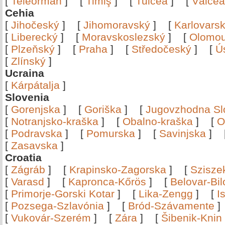
[
Teleorman
]
[
Timiş
]
[
Tulcea
]
[
Vâlce
Cehia
[
Jihočeský
]
[
Jihomoravský
]
[
Karlovars
[
Liberecký
]
[
Moravskoslezský
]
[
Olomo
[
Plzeňský
]
[
Praha
]
[
Středočeský
]
[
Ú
[
Zlínský
]
Ucraina
[
Kárpátalja
]
Slovenia
[
Gorenjska
]
[
Goriška
]
[
Jugovzhodna Sl
[
Notranjsko-kraška
]
[
Obalno-kraška
]
[
O
[
Podravska
]
[
Pomurska
]
[
Savinjska
]
[
Zasavska
]
Croatia
[
Zágráb
]
[
Krapinsko-Zagorska
]
[
Szisze
[
Varasd
]
[
Kapronca-Kőrös
]
[
Belovar-Bi
[
Primorje-Gorski Kotar
]
[
Lika-Zengg
]
[
I
[
Pozsega-Szlavónia
]
[
Bród-Szávamente
[
Vukovár-Szerém
]
[
Zára
]
[
Šibenik-Knin