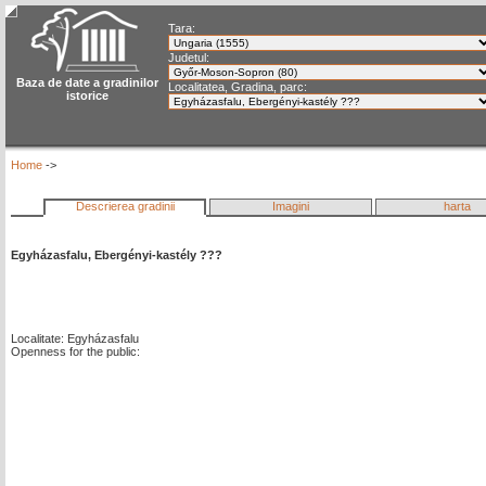
Tara:
Judetul:
Baza de date a gradinilor
Localitatea, Gradina, parc:
istorice
Home
->
Descrierea gradinii
Imagini
harta
Egyházasfalu, Ebergényi-kastély ???
Localitate: Egyházasfalu
Openness for the public: