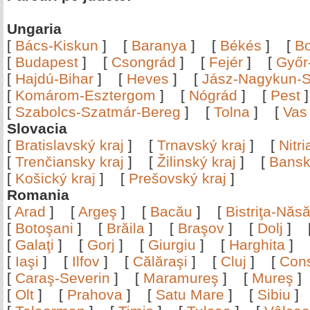
Ungaria
[
Bács-Kiskun
]
[
Baranya
]
[
Békés
]
[
B
[
Budapest
]
[
Csongrád
]
[
Fejér
]
[
Győr
[
Hajdú-Bihar
]
[
Heves
]
[
Jász-Nagykun-S
[
Komárom-Esztergom
]
[
Nógrád
]
[
Pest
[
Szabolcs-Szatmár-Bereg
]
[
Tolna
]
[
Vas
Slovacia
[
Bratislavský kraj
]
[
Trnavský kraj
]
[
Nitr
[
Trenčiansky kraj
]
[
Žilinský kraj
]
[
Bansk
[
Košický kraj
]
[
Prešovský kraj
]
Romania
[
Arad
]
[
Argeş
]
[
Bacău
]
[
Bistriţa-Nă
[
Botoşani
]
[
Brăila
]
[
Braşov
]
[
Dolj
]
[
Galaţi
]
[
Gorj
]
[
Giurgiu
]
[
Harghita
]
[
Iaşi
]
[
Ilfov
]
[
Călăraşi
]
[
Cluj
]
[
Con
[
Caraş-Severin
]
[
Maramureş
]
[
Mureş
[
Olt
]
[
Prahova
]
[
Satu Mare
]
[
Sibiu