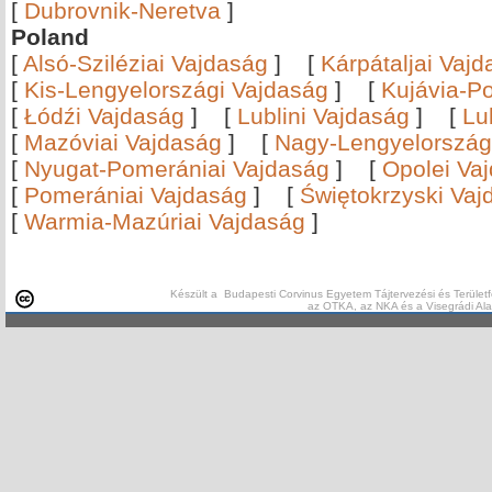
[
Dubrovnik-Neretva
]
Poland
[
Alsó-Sziléziai Vajdaság
]
[
Kárpátaljai Vaj
[
Kis-Lengyelországi Vajdaság
]
[
Kujávia-P
[
Łódźi Vajdaság
]
[
Lublini Vajdaság
]
[
Lu
[
Mazóviai Vajdaság
]
[
Nagy-Lengyelország
[
Nyugat-Pomerániai Vajdaság
]
[
Opolei Va
[
Pomerániai Vajdaság
]
[
Świętokrzyski Vaj
[
Warmia-Mazúriai Vajdaság
]
Készült a Budapesti Corvinus Egyetem Tájtervezési és Területf
az OTKA, az NKA és a Visegrádi Al