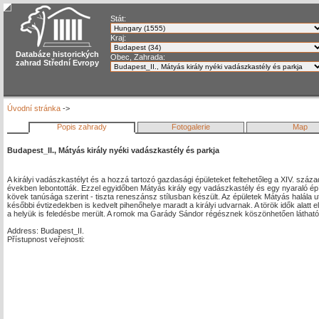
Stát:
Kraj:
Databáze historických
Obec, Zahrada:
zahrad Střední Evropy
Úvodní stránka
->
Popis zahrady
Fotogalerie
Map
Budapest_II., Mátyás király nyéki vadászkastély és parkja
A királyi vadászkastélyt és a hozzá tartozó gazdasági épületeket feltehetőleg a XIV. száz
években lebontották. Ezzel egyidőben Mátyás király egy vadászkastély és egy nyaraló épí
kövek tanúsága szerint - tiszta reneszánsz stílusban készült. Az épületek Mátyás halála u
későbbi évtizedekben is kedvelt pihenőhelye maradt a királyi udvarnak. A török idők alatt el
a helyük is feledésbe merült. A romok ma Garády Sándor régésznek köszönhetően láthatók
Address: Budapest_II.
Přístupnost veřejnosti: