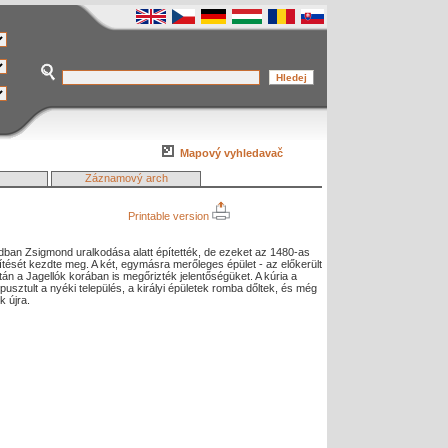
Mapový vyhledavač
Záznamový arch
Printable version
adban Zsigmond uralkodása alatt építették, de ezeket az 1480-as
tését kezdte meg. A két, egymásra merőleges épület - az előkerült
tán a Jagellók korában is megőrizték jelentőségüket. A kúria a
pusztult a nyéki település, a királyi épületek romba dőltek, és még
 újra.