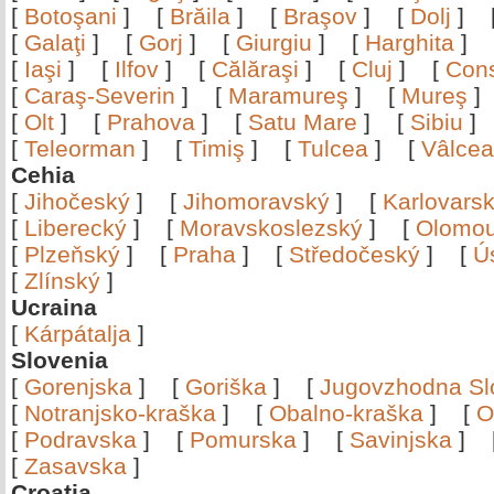
[
Botoşani
]
[
Brăila
]
[
Braşov
]
[
Dolj
]
[
Galaţi
]
[
Gorj
]
[
Giurgiu
]
[
Harghita
]
[
Iaşi
]
[
Ilfov
]
[
Călăraşi
]
[
Cluj
]
[
Con
[
Caraş-Severin
]
[
Maramureş
]
[
Mureş
[
Olt
]
[
Prahova
]
[
Satu Mare
]
[
Sibiu
[
Teleorman
]
[
Timiş
]
[
Tulcea
]
[
Vâlce
Cehia
[
Jihočeský
]
[
Jihomoravský
]
[
Karlovars
[
Liberecký
]
[
Moravskoslezský
]
[
Olomo
[
Plzeňský
]
[
Praha
]
[
Středočeský
]
[
Ú
[
Zlínský
]
Ucraina
[
Kárpátalja
]
Slovenia
[
Gorenjska
]
[
Goriška
]
[
Jugovzhodna Sl
[
Notranjsko-kraška
]
[
Obalno-kraška
]
[
O
[
Podravska
]
[
Pomurska
]
[
Savinjska
]
[
Zasavska
]
Croatia