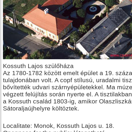
Kossuth Lajos szülőháza
Az 1780-1782 között emelt épület a 19. száza
tulajdonában volt. A copf stílusú, uradalmi tis
bővítették udvari szárnyépületekkel. Ma múz
végzett felújítás során nyerte el. A tisztilakban
a Kossuth család 1803-ig, amikor Olaszliszk
Sátoraljaújhelyre költöztek.
Localitate: Monok, Kossuth Lajos u. 18.