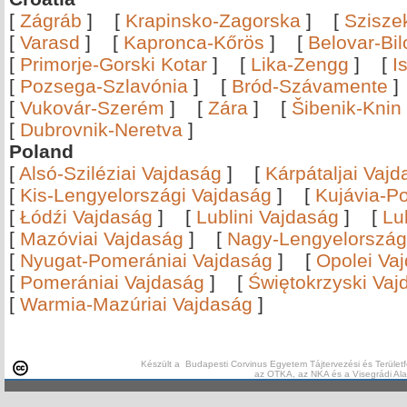
[
Zágráb
]
[
Krapinsko-Zagorska
]
[
Szisze
[
Varasd
]
[
Kapronca-Kőrös
]
[
Belovar-Bi
[
Primorje-Gorski Kotar
]
[
Lika-Zengg
]
[
I
[
Pozsega-Szlavónia
]
[
Bród-Szávamente
[
Vukovár-Szerém
]
[
Zára
]
[
Šibenik-Knin
[
Dubrovnik-Neretva
]
Poland
[
Alsó-Sziléziai Vajdaság
]
[
Kárpátaljai Vaj
[
Kis-Lengyelországi Vajdaság
]
[
Kujávia-P
[
Łódźi Vajdaság
]
[
Lublini Vajdaság
]
[
Lu
[
Mazóviai Vajdaság
]
[
Nagy-Lengyelország
[
Nyugat-Pomerániai Vajdaság
]
[
Opolei Va
[
Pomerániai Vajdaság
]
[
Świętokrzyski Vaj
[
Warmia-Mazúriai Vajdaság
]
Készült a Budapesti Corvinus Egyetem Tájtervezési és Területf
az OTKA, az NKA és a Visegrádi Al