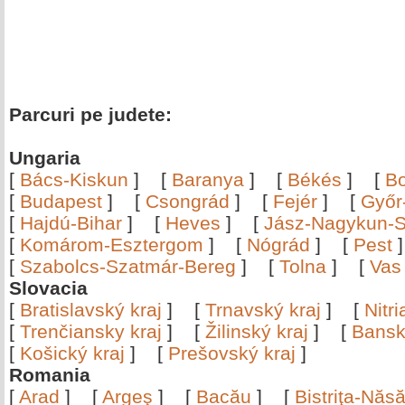
Parcuri pe judete:
Ungaria
[
Bács-Kiskun
]
[
Baranya
]
[
Békés
]
[
B
[
Budapest
]
[
Csongrád
]
[
Fejér
]
[
Győr
[
Hajdú-Bihar
]
[
Heves
]
[
Jász-Nagykun-S
[
Komárom-Esztergom
]
[
Nógrád
]
[
Pest
[
Szabolcs-Szatmár-Bereg
]
[
Tolna
]
[
Vas
Slovacia
[
Bratislavský kraj
]
[
Trnavský kraj
]
[
Nitr
[
Trenčiansky kraj
]
[
Žilinský kraj
]
[
Bansk
[
Košický kraj
]
[
Prešovský kraj
]
Romania
[
Arad
]
[
Argeş
]
[
Bacău
]
[
Bistriţa-Nă