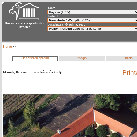
Tara:
Judetul:
Baza de date a gradinilor
Localitatea, Gradina, parc:
istorice
Home
->
Descrierea gradinii
Imagini
harta
Prin
Monok, Kossuth Lajos kúria és kertje