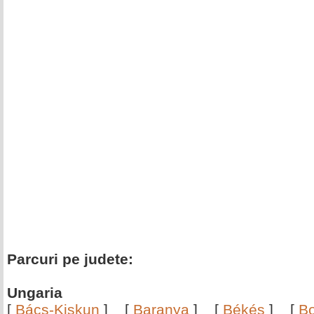
Parcuri pe judete:
Ungaria
[
Bács-Kiskun
]
[
Baranya
]
[
Békés
]
[
B