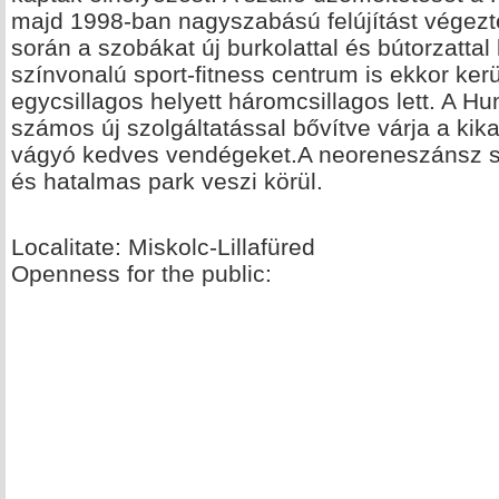
majd 1998-ban nagyszabású felújítást végezt
során a szobákat új burkolattal és bútorzattal 
színvonalú sport-fitness centrum is ekkor kerü
egycsillagos helyett háromcsillagos lett. A H
számos új szolgáltatással bővítve várja a kik
vágyó kedves vendégeket.A neoreneszánsz stí
és hatalmas park veszi körül.
Localitate: Miskolc-Lillafüred
Openness for the public: