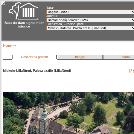
Tara:
Judetul:
Baza de date a gradinilor
Localitatea, Gradina, parc:
istorice
Home
->
Descrierea gradinii
Imagini
harta
P
Miskolc-Lillafüred, Palota szálló (Lillafüred)