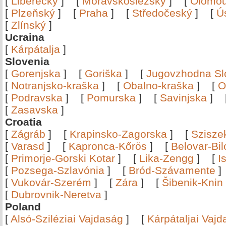
[
Liberecký
]
[
Moravskoslezský
]
[
Olomo
[
Plzeňský
]
[
Praha
]
[
Středočeský
]
[
Ú
[
Zlínský
]
Ucraina
[
Kárpátalja
]
Slovenia
[
Gorenjska
]
[
Goriška
]
[
Jugovzhodna Sl
[
Notranjsko-kraška
]
[
Obalno-kraška
]
[
O
[
Podravska
]
[
Pomurska
]
[
Savinjska
]
[
Zasavska
]
Croatia
[
Zágráb
]
[
Krapinsko-Zagorska
]
[
Szisze
[
Varasd
]
[
Kapronca-Kőrös
]
[
Belovar-Bi
[
Primorje-Gorski Kotar
]
[
Lika-Zengg
]
[
I
[
Pozsega-Szlavónia
]
[
Bród-Szávamente
[
Vukovár-Szerém
]
[
Zára
]
[
Šibenik-Knin
[
Dubrovnik-Neretva
]
Poland
[
Alsó-Sziléziai Vajdaság
]
[
Kárpátaljai Vaj