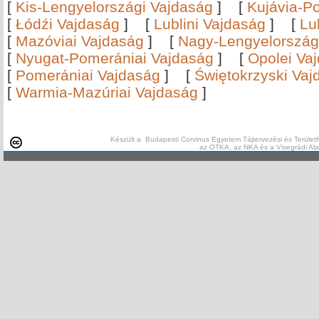
[
Kis-Lengyelországi Vajdaság
]
[
Kujávia-P
[
Łódźi Vajdaság
]
[
Lublini Vajdaság
]
[
Lu
[
Mazóviai Vajdaság
]
[
Nagy-Lengyelország
[
Nyugat-Pomerániai Vajdaság
]
[
Opolei Va
[
Pomerániai Vajdaság
]
[
Świętokrzyski Vaj
[
Warmia-Mazúriai Vajdaság
]
Készült a Budapesti Corvinus Egyetem Tájtervezési és Területf
az OTKA, az NKA és a Visegrádi Al