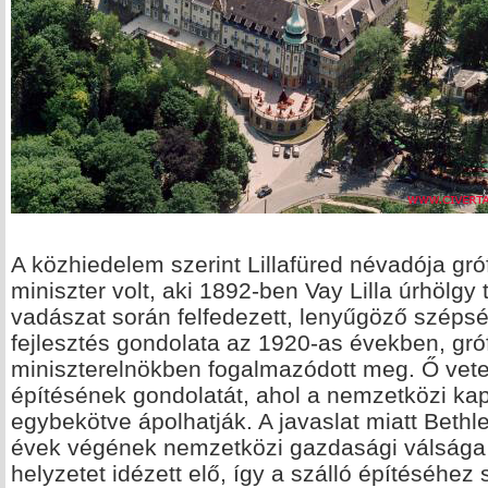
A közhiedelem szerint Lillafüred névadója gr
miniszter volt, aki 1892-ben Vay Lilla úrhölgy 
vadászat során felfedezett, lenyűgöző szépsé
fejlesztés gondolata az 1920-as években, gró
miniszterelnökben fogalmazódott meg. Ő vete
építésének gondolatát, ahol a nemzetközi ka
egybekötve ápolhatják. A javaslat miatt Bethle
évek végének nemzetközi gazdasági válsága
helyzetet idézett elő, így a szálló építéséh