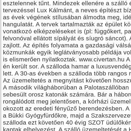
esztelennek tűnt. Mindezek ellenére a szálló é
tervezéssel Lux Kálmánt, a neves építészt bí
as évek végének stílusában álmodta meg, idé
hangulatát. A tervek tartalmazták az épület k
vonatkozó elképzeléseket is (pl: függőkert, pa
felvonóval ellátott sípályát és síugró sáncot)
zajlott. Az építés folyamata a gazdasági válsá
közmunkák egyik leglátványosabb példája volt
is elismerően nyilatkoztak. www.civertan.hu A
én került sor. A szálloda hamar a luxusvendég
lett. A 30-as években a szálloda több rangos 
Az üzemeltetés a megnyitást követően hossz
A második világháborúban a Palotaszállóban 
sebesült orosz katonák számára. Bár a hábor
rongálódott meg jelentősen, a kórházi üzemel
okozott az eredeti fényűző berendezésben. A 
a Bükki Gyógyfürdőkre, majd a Szakszervezet
szálloda ezt követően 40 évig SZOT üdülőként
kaptak elhelyezést. A szálló üzemeltetését a 