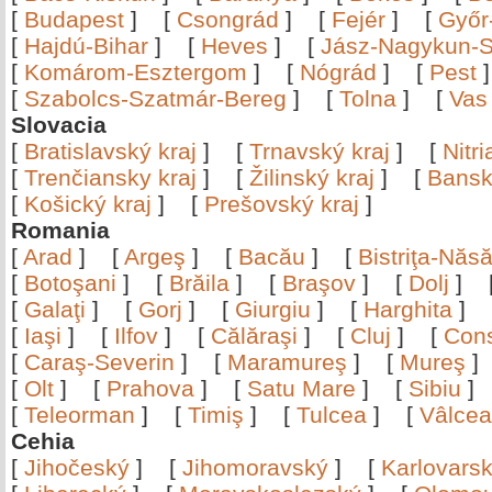
[
Budapest
]
[
Csongrád
]
[
Fejér
]
[
Győr
[
Hajdú-Bihar
]
[
Heves
]
[
Jász-Nagykun-S
[
Komárom-Esztergom
]
[
Nógrád
]
[
Pest
[
Szabolcs-Szatmár-Bereg
]
[
Tolna
]
[
Vas
Slovacia
[
Bratislavský kraj
]
[
Trnavský kraj
]
[
Nitr
[
Trenčiansky kraj
]
[
Žilinský kraj
]
[
Bansk
[
Košický kraj
]
[
Prešovský kraj
]
Romania
[
Arad
]
[
Argeş
]
[
Bacău
]
[
Bistriţa-Nă
[
Botoşani
]
[
Brăila
]
[
Braşov
]
[
Dolj
]
[
Galaţi
]
[
Gorj
]
[
Giurgiu
]
[
Harghita
]
[
Iaşi
]
[
Ilfov
]
[
Călăraşi
]
[
Cluj
]
[
Con
[
Caraş-Severin
]
[
Maramureş
]
[
Mureş
[
Olt
]
[
Prahova
]
[
Satu Mare
]
[
Sibiu
[
Teleorman
]
[
Timiş
]
[
Tulcea
]
[
Vâlce
Cehia
[
Jihočeský
]
[
Jihomoravský
]
[
Karlovars