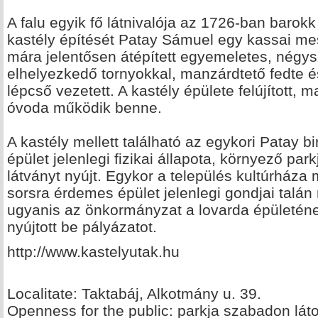
A falu egyik fő látnivalója az 1726-ban barokk
kastély építését Patay Sámuel egy kassai mes
mára jelentősen átépített egyemeletes, négysz
elhelyezkedő tornyokkal, manzárdtető fedte és
lépcső vezetett. A kastély épülete felújított, m
óvoda működik benne.
A kastély mellett található az egykori Patay b
épület jelenlegi fizikai állapota, környező pa
látványt nyújt. Egykor a település kultúrháza
sorsra érdemes épület jelenlegi gondjai talá
ugyanis az önkormányzat a lovarda épületének
nyújtott be pályázatot.
http://www.kastelyutak.hu
Localitate: Taktabáj, Alkotmány u. 39.
Openness for the public: parkja szabadon lát