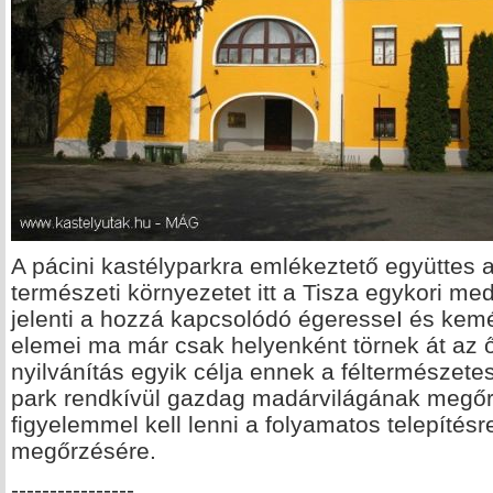
A pácini kastélyparkra emlékeztető együttes a
természeti környezetet itt a Tisza egykori m
jelenti a hozzá kapcsolódó égeresseI és kemén
elemei ma már csak helyenként törnek át az 
nyilvánítás egyik célja ennek a féltermészete
park rendkívül gazdag madárvilágának megőr
figyelemmel kell lenni a folyamatos telepítésre
megőrzésére.
----------------