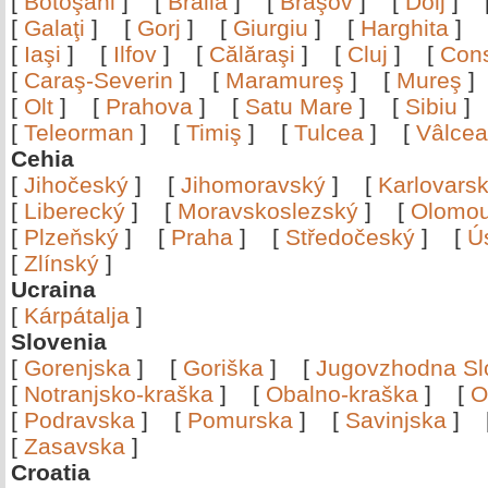
[
Botoşani
]
[
Brăila
]
[
Braşov
]
[
Dolj
]
[
Galaţi
]
[
Gorj
]
[
Giurgiu
]
[
Harghita
]
[
Iaşi
]
[
Ilfov
]
[
Călăraşi
]
[
Cluj
]
[
Con
[
Caraş-Severin
]
[
Maramureş
]
[
Mureş
[
Olt
]
[
Prahova
]
[
Satu Mare
]
[
Sibiu
[
Teleorman
]
[
Timiş
]
[
Tulcea
]
[
Vâlce
Cehia
[
Jihočeský
]
[
Jihomoravský
]
[
Karlovars
[
Liberecký
]
[
Moravskoslezský
]
[
Olomo
[
Plzeňský
]
[
Praha
]
[
Středočeský
]
[
Ú
[
Zlínský
]
Ucraina
[
Kárpátalja
]
Slovenia
[
Gorenjska
]
[
Goriška
]
[
Jugovzhodna Sl
[
Notranjsko-kraška
]
[
Obalno-kraška
]
[
O
[
Podravska
]
[
Pomurska
]
[
Savinjska
]
[
Zasavska
]
Croatia