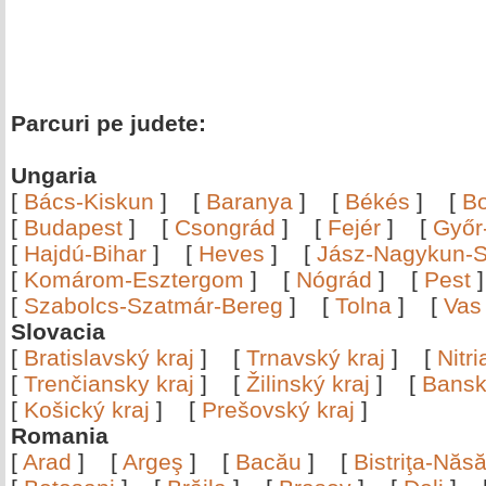
Parcuri pe judete:
Ungaria
[
Bács-Kiskun
]
[
Baranya
]
[
Békés
]
[
B
[
Budapest
]
[
Csongrád
]
[
Fejér
]
[
Győr
[
Hajdú-Bihar
]
[
Heves
]
[
Jász-Nagykun-S
[
Komárom-Esztergom
]
[
Nógrád
]
[
Pest
[
Szabolcs-Szatmár-Bereg
]
[
Tolna
]
[
Vas
Slovacia
[
Bratislavský kraj
]
[
Trnavský kraj
]
[
Nitr
[
Trenčiansky kraj
]
[
Žilinský kraj
]
[
Bansk
[
Košický kraj
]
[
Prešovský kraj
]
Romania
[
Arad
]
[
Argeş
]
[
Bacău
]
[
Bistriţa-Nă