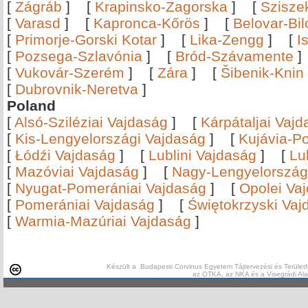
[
Zágráb
]
[
Krapinsko-Zagorska
]
[
Szisze
[
Varasd
]
[
Kapronca-Kőrös
]
[
Belovar-Bi
[
Primorje-Gorski Kotar
]
[
Lika-Zengg
]
[
I
[
Pozsega-Szlavónia
]
[
Bród-Szávamente
[
Vukovár-Szerém
]
[
Zára
]
[
Šibenik-Knin
[
Dubrovnik-Neretva
]
Poland
[
Alsó-Sziléziai Vajdaság
]
[
Kárpátaljai Vaj
[
Kis-Lengyelországi Vajdaság
]
[
Kujávia-P
[
Łódźi Vajdaság
]
[
Lublini Vajdaság
]
[
Lu
[
Mazóviai Vajdaság
]
[
Nagy-Lengyelország
[
Nyugat-Pomerániai Vajdaság
]
[
Opolei Va
[
Pomerániai Vajdaság
]
[
Świętokrzyski Vaj
[
Warmia-Mazúriai Vajdaság
]
Készült a Budapesti Corvinus Egyetem Tájtervezési és Területf
az OTKA, az NKA és a Visegrádi Al