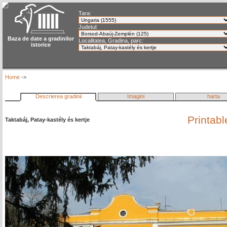
Tara:
Judetul:
Baza de date a gradinilor
Localitatea, Gradina, parc:
istorice
Home
->
Descrierea gradinii
Imagini
harta
Printab
Taktabáj, Patay-kastély és kertje