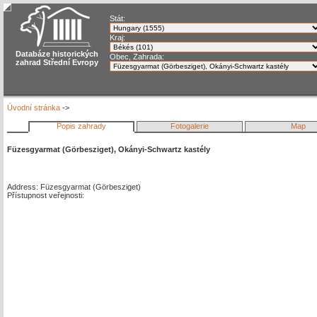
Stát:
Kraj:
Databáze historických
Obec, Zahrada:
zahrad Střední Evropy
Úvodní stránka
->
Popis zahrady
Fotogalerie
Map
Füzesgyarmat (Görbesziget), Okányi-Schwartz kastély
Address: Füzesgyarmat (Görbesziget)
Přístupnost veřejnosti: