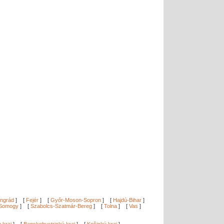
ngrád
]
[
Fejér
]
[
Győr-Moson-Sopron
]
[
Hajdú-Bihar
]
Somogy
]
[
Szabolcs-Szatmár-Bereg
]
[
Tolna
]
[
Vas
]