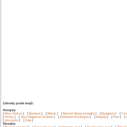
Zahrady podle krajů:
Hungary
[
Bács-Kiskun
]
[
Baranya
]
[
Békés
]
[
Borsod-Abaúj-Zemplén
]
[
Budapest
]
[
Cso
[
Heves
]
[
Jász-Nagykun-Szolnok
]
[
Komárom-Esztergom
]
[
Nógrád
]
[
Pest
]
[
[
Veszprém
]
[
Zala
]
Slovakia