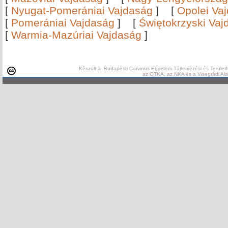
[
Nyugat-Pomerániai Vajdaság
]
[
Opolei Va
[
Pomerániai Vajdaság
]
[
Świętokrzyski Vaj
[
Warmia-Mazúriai Vajdaság
]
Készült a Budapesti Corvinus Egyetem Tájtervezési és Területf
az OTKA, az NKA és a Visegrádi Al