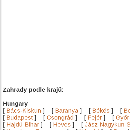
Zahrady podle krajů:
Hungary
[
Bács-Kiskun
]
[
Baranya
]
[
Békés
]
[
B
[
Budapest
]
[
Csongrád
]
[
Fejér
]
[
Győr
[
Hajdú-Bihar
]
[
Heves
]
[
Jász-Nagykun-S