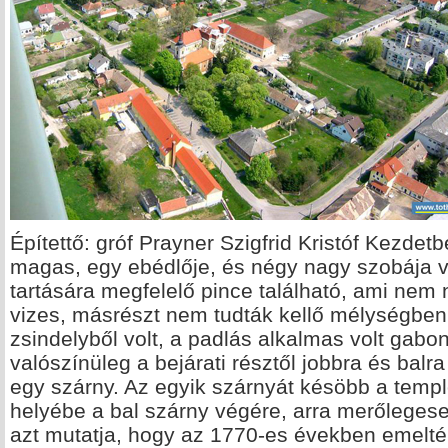
Építettő: gróf Prayner Szigfrid Kristóf Kezdet
magas, egy ebédlője, és négy nagy szobája vo
tartására megfelelő pince található, ami nem
vizes, másrészt nem tudták kellő mélységben k
zsindelyből volt, a padlás alkalmas volt gabon
valószínüleg a bejárati résztől jobbra és bal
egy szárny. Az egyik szárnyát késöbb a templ
helyébe a bal szárny végére, arra merőlegese
azt mutatja, hogy az 1770-es években emelté