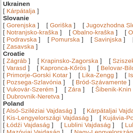
Ukrainen
[
Kárpátalja
]
Slovanie
[
Gorenjska
]
[
Goriška
]
[
Jugovzhodna Sl
[
Notranjsko-kraška
]
[
Obalno-kraška
]
[
O
[
Podravska
]
[
Pomurska
]
[
Savinjska
]
[
Zasavska
]
Croatie
[
Zágráb
]
[
Krapinsko-Zagorska
]
[
Szisze
[
Varasd
]
[
Kapronca-Kőrös
]
[
Belovar-Bi
[
Primorje-Gorski Kotar
]
[
Lika-Zengg
]
[
I
[
Pozsega-Szlavónia
]
[
Bród-Szávamente
[
Vukovár-Szerém
]
[
Zára
]
[
Šibenik-Knin
[
Dubrovnik-Neretva
]
Poland
[
Alsó-Sziléziai Vajdaság
]
[
Kárpátaljai Vaj
[
Kis-Lengyelországi Vajdaság
]
[
Kujávia-P
[
Łódźi Vajdaság
]
[
Lublini Vajdaság
]
[
Lu
[
Mazóviai Vajdaság
]
[
Nagy-Lengyelország