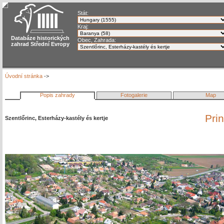
Stát:
Kraj:
Databáze historických
Obec, Zahrada:
zahrad Střední Evropy
Úvodní stránka
->
Popis zahrady
Fotogalerie
Map
Pri
Szentlőrinc, Esterházy-kastély és kertje