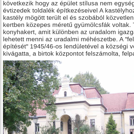
következik hogy az épület stílusa nem egység
évtizedek toldalék építkezéseivel A kastélyhoz
kastély mögött terült el és szobából közvetlenü
kertben közepes méretű gyümölcsfák voltak. T
konyhakert, amit különben az uradalom igazgat
lehetett menni az uradalmi méhészetbe. A "fel
építését" 1945/46-os lendületével a községi 
kivágatta, a birtok központot felszámolta, felp