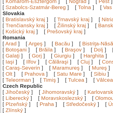
[
Komárom-Esztergom
]
[
Nógrád
]
[
Pest
[
Szabolcs-Szatmár-Bereg
]
[
Tolna
]
[
Vas
Slovakia
[
Bratislavský kraj
]
[
Trnavský kraj
]
[
Nitr
[
Trenčiansky kraj
]
[
Žilinský kraj
]
[
Bansk
[
Košický kraj
]
[
Prešovský kraj
]
Romania
[
Arad
]
[
Argeş
]
[
Bacău
]
[
Bistriţa-Nă
[
Botoşani
]
[
Brăila
]
[
Braşov
]
[
Dolj
]
[
Galaţi
]
[
Gorj
]
[
Giurgiu
]
[
Harghita
]
[
Iaşi
]
[
Ilfov
]
[
Călăraşi
]
[
Cluj
]
[
Con
[
Caraş-Severin
]
[
Maramureş
]
[
Mureş
[
Olt
]
[
Prahova
]
[
Satu Mare
]
[
Sibiu
[
Teleorman
]
[
Timiş
]
[
Tulcea
]
[
Vâlce
Czech Republic
[
Jihočeský
]
[
Jihomoravský
]
[
Karlovars
[
Liberecký
]
[
Moravskoslezský
]
[
Olomo
[
Plzeňský
]
[
Praha
]
[
Středočeský
]
[
Ú
[
Zlínský
]