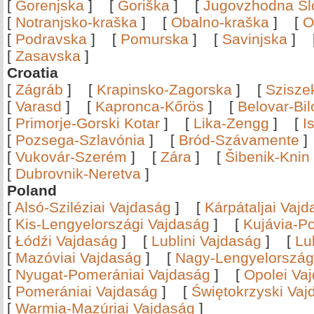
[
Gorenjska
]
[
Goriška
]
[
Jugovzhodna Sl
[
Notranjsko-kraška
]
[
Obalno-kraška
]
[
O
[
Podravska
]
[
Pomurska
]
[
Savinjska
]
[
Zasavska
]
Croatia
[
Zágráb
]
[
Krapinsko-Zagorska
]
[
Szisze
[
Varasd
]
[
Kapronca-Kőrös
]
[
Belovar-Bi
[
Primorje-Gorski Kotar
]
[
Lika-Zengg
]
[
I
[
Pozsega-Szlavónia
]
[
Bród-Szávamente
[
Vukovár-Szerém
]
[
Zára
]
[
Šibenik-Knin
[
Dubrovnik-Neretva
]
Poland
[
Alsó-Sziléziai Vajdaság
]
[
Kárpátaljai Vaj
[
Kis-Lengyelországi Vajdaság
]
[
Kujávia-P
[
Łódźi Vajdaság
]
[
Lublini Vajdaság
]
[
Lu
[
Mazóviai Vajdaság
]
[
Nagy-Lengyelország
[
Nyugat-Pomerániai Vajdaság
]
[
Opolei Va
[
Pomerániai Vajdaság
]
[
Świętokrzyski Vaj
[
Warmia-Mazúriai Vajdaság
]