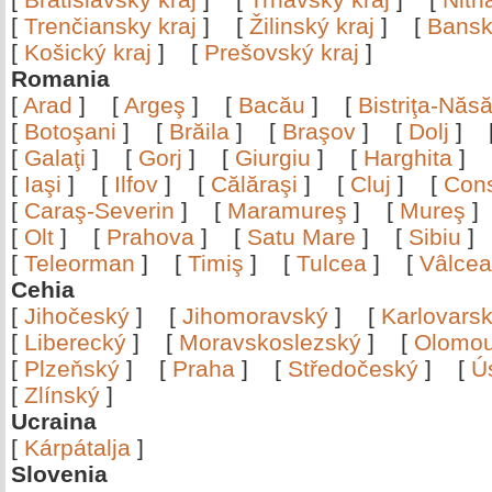
[
Trenčiansky kraj
]
[
Žilinský kraj
]
[
Bansk
[
Košický kraj
]
[
Prešovský kraj
]
Romania
[
Arad
]
[
Argeş
]
[
Bacău
]
[
Bistriţa-Nă
[
Botoşani
]
[
Brăila
]
[
Braşov
]
[
Dolj
]
[
Galaţi
]
[
Gorj
]
[
Giurgiu
]
[
Harghita
]
[
Iaşi
]
[
Ilfov
]
[
Călăraşi
]
[
Cluj
]
[
Con
[
Caraş-Severin
]
[
Maramureş
]
[
Mureş
[
Olt
]
[
Prahova
]
[
Satu Mare
]
[
Sibiu
[
Teleorman
]
[
Timiş
]
[
Tulcea
]
[
Vâlce
Cehia
[
Jihočeský
]
[
Jihomoravský
]
[
Karlovars
[
Liberecký
]
[
Moravskoslezský
]
[
Olomo
[
Plzeňský
]
[
Praha
]
[
Středočeský
]
[
Ú
[
Zlínský
]
Ucraina
[
Kárpátalja
]
Slovenia