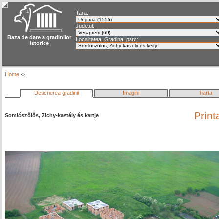
Tara:
Judetul:
Baza de date a gradinilor
Localitatea, Gradina, parc:
istorice
Home
->
Descrierea gradinii
Imagini
harta
Print
Somlószőlős, Zichy-kastély és kertje