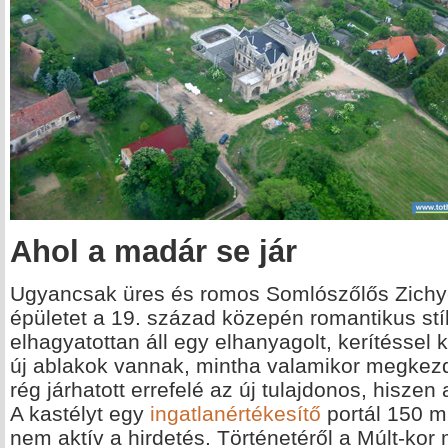
Ahol a madár se jár
Ugyancsak üres és romos
Somlószőlős Zichy-
épületet a 19. század közepén romantikus stí
elhagyatottan áll egy elhanyagolt, kerítéssel 
új ablakok vannak, mintha valamikor megkezdő
rég járhatott errefelé az új tulajdonos, hiszen
A kastélyt egy
ingatlanértékesítő
portál 150 mil
nem aktív a hirdetés. Történetéről a Múlt-kor