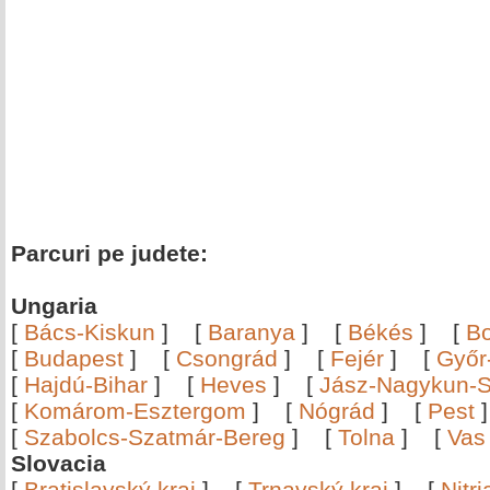
Parcuri pe judete:
Ungaria
[
Bács-Kiskun
]
[
Baranya
]
[
Békés
]
[
B
[
Budapest
]
[
Csongrád
]
[
Fejér
]
[
Győr
[
Hajdú-Bihar
]
[
Heves
]
[
Jász-Nagykun-S
[
Komárom-Esztergom
]
[
Nógrád
]
[
Pest
[
Szabolcs-Szatmár-Bereg
]
[
Tolna
]
[
Vas
Slovacia
[
Bratislavský kraj
]
[
Trnavský kraj
]
[
Nitr