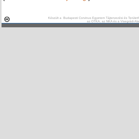
Készült a Budapesti Corvinus Egyetem Tájtervezési és Területf
az OTKA, az NKA és a Visegrádi Al