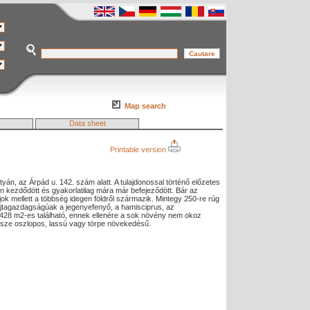
Map search
Data sheet
Printable version
tyán, az Árpád u. 142. szám alatt. A tulajdonossal történő előzetes
 kezdődött és gyakorlatilag mára már befejeződött. Bár az
jok mellett a többség idegen földről származik. Mintegy 250-re rúg
fajtagazdagságúak a jegenyefenyő, a hamisciprus, az
e 1428 m2-es található, ennek ellenére a sok növény nem okoz
része oszlopos, lassú vagy törpe növekedésű.