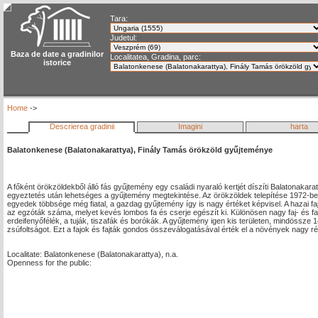
Tara:
Judetul:
Baza de date a gradinilor
Localitatea, Gradina, parc:
istorice
Home
->
Descrierea gradinii
Imagini
harta
Balatonkenese (Balatonakarattya), Finály Tamás örökzöld gyűjteménye
A főként örökzöldekből álló fás gyűjtemény egy családi nyaraló kertjét díszíti Balatonakarat
egyeztetés után lehetséges a gyűjtemény megtekintése. Az örökzöldek telepítése 1972-ben
egyedek többsége még fiatal, a gazdag gyűjtemény így is nagy értéket képvisel. A hazai fa
az egzóták száma, melyet kevés lombos fa és cserje egészít ki. Különösen nagy faj- és 
erdeifenyőfélék, a tuják, tiszafák és borókák. A gyűjtemény igen kis területen, mindössz
zsúfoltságot. Ezt a fajok és fajták gondos összeválogatásával érték el a növények nagy 
Localitate: Balatonkenese (Balatonakarattya), n.a.
Openness for the public: