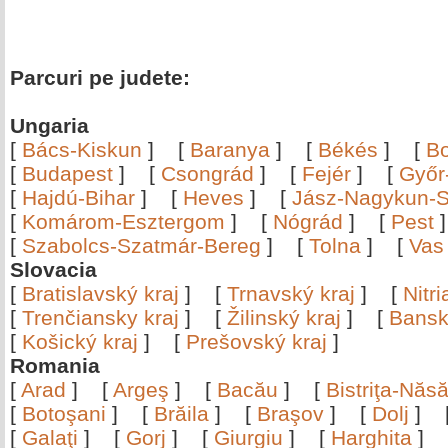
Parcuri pe judete:
Ungaria
[
Bács-Kiskun
]
[
Baranya
]
[
Békés
]
[
B
[
Budapest
]
[
Csongrád
]
[
Fejér
]
[
Győr
[
Hajdú-Bihar
]
[
Heves
]
[
Jász-Nagykun-S
[
Komárom-Esztergom
]
[
Nógrád
]
[
Pest
[
Szabolcs-Szatmár-Bereg
]
[
Tolna
]
[
Vas
Slovacia
[
Bratislavský kraj
]
[
Trnavský kraj
]
[
Nitr
[
Trenčiansky kraj
]
[
Žilinský kraj
]
[
Bansk
[
Košický kraj
]
[
Prešovský kraj
]
Romania
[
Arad
]
[
Argeş
]
[
Bacău
]
[
Bistriţa-Nă
[
Botoşani
]
[
Brăila
]
[
Braşov
]
[
Dolj
]
[
Galaţi
]
[
Gorj
]
[
Giurgiu
]
[
Harghita
]