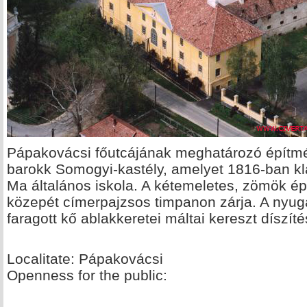
Pápakovácsi főutcájának meghatározó építmé
barokk Somogyi-kastély, amelyet 1816-ban klas
Ma általános iskola. A kétemeletes, zömök é
közepét címerpajzsos timpanon zárja. A nyuga
faragott kő ablakkeretei máltai kereszt díszít
Localitate: Pápakovácsi
Openness for the public: