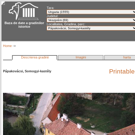
Tara:
Judetul:
Baza de date a gradinilor
Localitatea, Gradina, parc:
istorice
Home
->
Descrierea gradinii
Imagini
harta
Printabl
Pápakovácsi, Somogyi-kastély