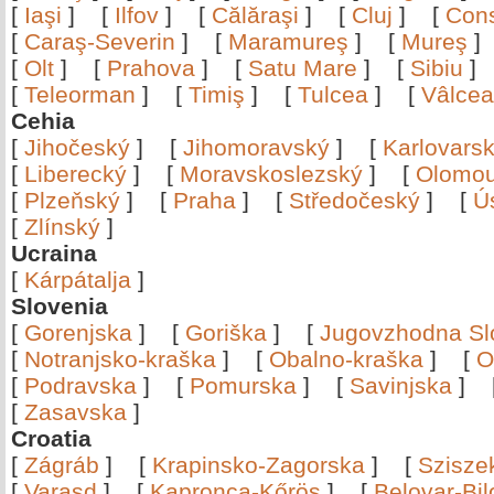
[
Iaşi
]
[
Ilfov
]
[
Călăraşi
]
[
Cluj
]
[
Con
[
Caraş-Severin
]
[
Maramureş
]
[
Mureş
[
Olt
]
[
Prahova
]
[
Satu Mare
]
[
Sibiu
[
Teleorman
]
[
Timiş
]
[
Tulcea
]
[
Vâlce
Cehia
[
Jihočeský
]
[
Jihomoravský
]
[
Karlovars
[
Liberecký
]
[
Moravskoslezský
]
[
Olomo
[
Plzeňský
]
[
Praha
]
[
Středočeský
]
[
Ú
[
Zlínský
]
Ucraina
[
Kárpátalja
]
Slovenia
[
Gorenjska
]
[
Goriška
]
[
Jugovzhodna Sl
[
Notranjsko-kraška
]
[
Obalno-kraška
]
[
O
[
Podravska
]
[
Pomurska
]
[
Savinjska
]
[
Zasavska
]
Croatia
[
Zágráb
]
[
Krapinsko-Zagorska
]
[
Szisze
[
Varasd
]
[
Kapronca-Kőrös
]
[
Belovar-Bi