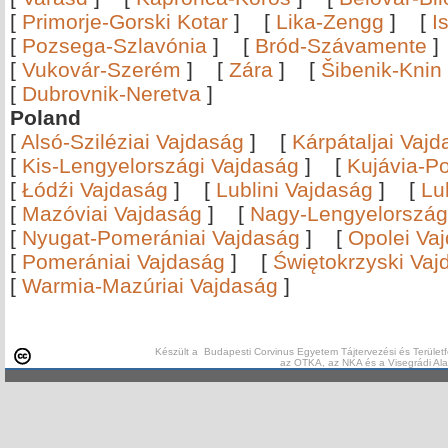
[
Primorje-Gorski Kotar
]
[
Lika-Zengg
]
[
I
[
Pozsega-Szlavónia
]
[
Bród-Szávamente
[
Vukovár-Szerém
]
[
Zára
]
[
Šibenik-Knin
[
Dubrovnik-Neretva
]
Poland
[
Alsó-Sziléziai Vajdaság
]
[
Kárpátaljai Vaj
[
Kis-Lengyelországi Vajdaság
]
[
Kujávia-P
[
Łódźi Vajdaság
]
[
Lublini Vajdaság
]
[
Lu
[
Mazóviai Vajdaság
]
[
Nagy-Lengyelország
[
Nyugat-Pomerániai Vajdaság
]
[
Opolei Va
[
Pomerániai Vajdaság
]
[
Świętokrzyski Vaj
[
Warmia-Mazúriai Vajdaság
]
Készült a Budapesti Corvinus Egyetem Tájtervezési és Területf
az OTKA, az NKA és a Visegrádi Al