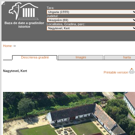
Tara:
Judetul:
Baza de date a gradinilor
Localitatea, Gradina, parc:
istorice
Home
->
Descrierea gradinii
Imagini
harta
Nagytevel, Kert
Printable version