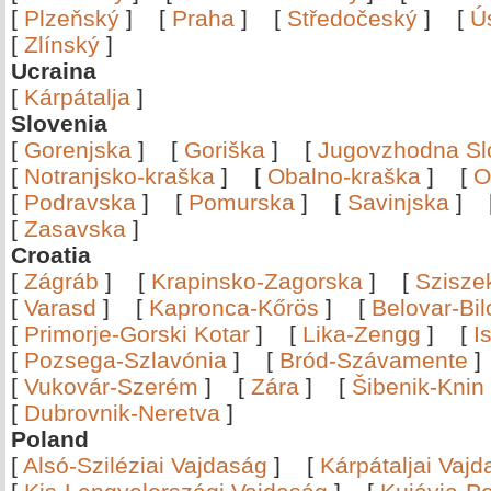
[
Plzeňský
]
[
Praha
]
[
Středočeský
]
[
Ú
[
Zlínský
]
Ucraina
[
Kárpátalja
]
Slovenia
[
Gorenjska
]
[
Goriška
]
[
Jugovzhodna Sl
[
Notranjsko-kraška
]
[
Obalno-kraška
]
[
O
[
Podravska
]
[
Pomurska
]
[
Savinjska
]
[
Zasavska
]
Croatia
[
Zágráb
]
[
Krapinsko-Zagorska
]
[
Szisze
[
Varasd
]
[
Kapronca-Kőrös
]
[
Belovar-Bi
[
Primorje-Gorski Kotar
]
[
Lika-Zengg
]
[
I
[
Pozsega-Szlavónia
]
[
Bród-Szávamente
[
Vukovár-Szerém
]
[
Zára
]
[
Šibenik-Knin
[
Dubrovnik-Neretva
]
Poland
[
Alsó-Sziléziai Vajdaság
]
[
Kárpátaljai Vaj