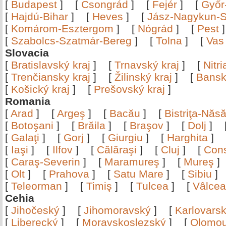
[
Budapest
]
[
Csongrád
]
[
Fejér
]
[
Győr
[
Hajdú-Bihar
]
[
Heves
]
[
Jász-Nagykun-S
[
Komárom-Esztergom
]
[
Nógrád
]
[
Pest
[
Szabolcs-Szatmár-Bereg
]
[
Tolna
]
[
Vas
Slovacia
[
Bratislavský kraj
]
[
Trnavský kraj
]
[
Nitr
[
Trenčiansky kraj
]
[
Žilinský kraj
]
[
Bansk
[
Košický kraj
]
[
Prešovský kraj
]
Romania
[
Arad
]
[
Argeş
]
[
Bacău
]
[
Bistriţa-Nă
[
Botoşani
]
[
Brăila
]
[
Braşov
]
[
Dolj
]
[
Galaţi
]
[
Gorj
]
[
Giurgiu
]
[
Harghita
]
[
Iaşi
]
[
Ilfov
]
[
Călăraşi
]
[
Cluj
]
[
Con
[
Caraş-Severin
]
[
Maramureş
]
[
Mureş
[
Olt
]
[
Prahova
]
[
Satu Mare
]
[
Sibiu
[
Teleorman
]
[
Timiş
]
[
Tulcea
]
[
Vâlce
Cehia
[
Jihočeský
]
[
Jihomoravský
]
[
Karlovars
[
Liberecký
]
[
Moravskoslezský
]
[
Olomo