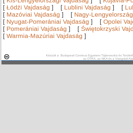
[
Kis-Lengyelországi Vajdaság
]
[
Kujávia-P
[
Łódźi Vajdaság
]
[
Lublini Vajdaság
]
[
Lu
[
Mazóviai Vajdaság
]
[
Nagy-Lengyelország
[
Nyugat-Pomerániai Vajdaság
]
[
Opolei Va
[
Pomerániai Vajdaság
]
[
Świętokrzyski Vaj
[
Warmia-Mazúriai Vajdaság
]
Készült a Budapesti Corvinus Egyetem Tájtervezési és Területf
az OTKA, az NKA és a Visegrádi Al