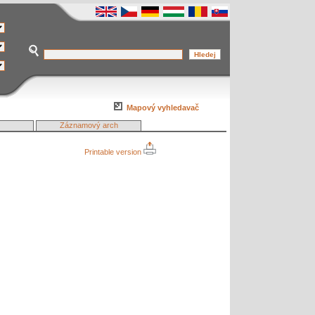
Mapový vyhledavač
Záznamový arch
Printable version