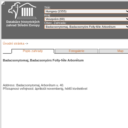
Stát:
Kraj:
Databáze historických
Obec, Zahrada:
zahrad Střední Evropy
Úvodní stránka
->
Popis zahrady
Fotogalerie
Map
Badacsonytomaj, Badacsonyörs Folly-féle Arborétum
Address: Badacsonytomaj, Arborétum u. 40.
Přístupnost veřejnosti: áprilistól novemberig, hétfő kivételével