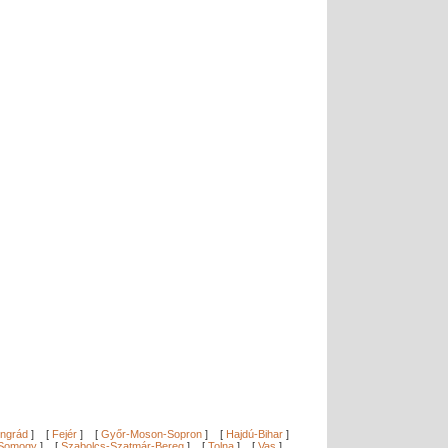
ngrád
]
[
Fejér
]
[
Győr-Moson-Sopron
]
[
Hajdú-Bihar
]
Somogy
]
[
Szabolcs-Szatmár-Bereg
]
[
Tolna
]
[
Vas
]