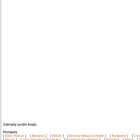
Zahrady podle krajů:
Hungary
[
Bács-Kiskun
]
[
Baranya
]
[
Békés
]
[
Borsod-Abaúj-Zemplén
]
[
Budapest
]
[
Cso
[
Heves
]
[
Jász-Nagykun-Szolnok
]
[
Komárom-Esztergom
]
[
Nógrád
]
[
Pest
]
[