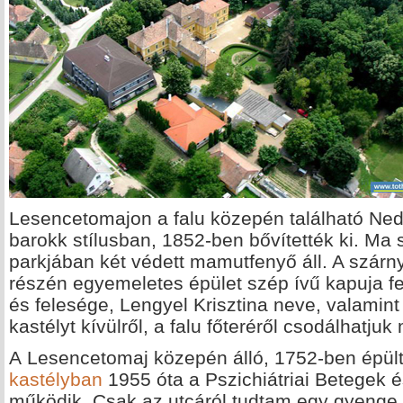
Lesencetomajon a falu közepén található Ned
barokk stílusban, 1852-ben bővítették ki. Ma 
parkjában két védett mamutfenyő áll. A szárn
részén egyemeletes épület szép ívű kapuja fe
és felesége, Lengyel Krisztina neve, valamint
kastélyt kívülről, a falu főteréről csodálhatjuk
A
Lesencetomaj közepén álló, 1752-ben épült
kastélyban
1955 óta a Pszichiátriai Betegek
működik. Csak az utcáról tudtam egy gyenge f