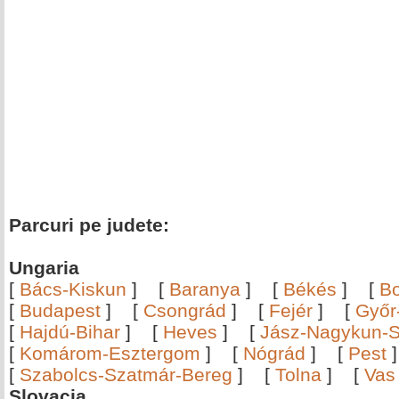
Parcuri pe judete:
Ungaria
[
Bács-Kiskun
]
[
Baranya
]
[
Békés
]
[
B
[
Budapest
]
[
Csongrád
]
[
Fejér
]
[
Győr
[
Hajdú-Bihar
]
[
Heves
]
[
Jász-Nagykun-S
[
Komárom-Esztergom
]
[
Nógrád
]
[
Pest
[
Szabolcs-Szatmár-Bereg
]
[
Tolna
]
[
Vas
Slovacia