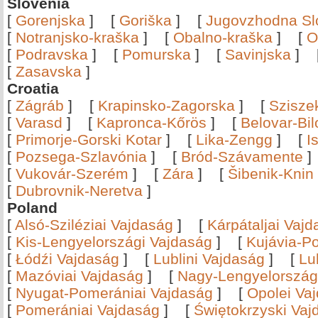
Slovenia
[
Gorenjska
]
[
Goriška
]
[
Jugovzhodna Sl
[
Notranjsko-kraška
]
[
Obalno-kraška
]
[
O
[
Podravska
]
[
Pomurska
]
[
Savinjska
]
[
Zasavska
]
Croatia
[
Zágráb
]
[
Krapinsko-Zagorska
]
[
Szisze
[
Varasd
]
[
Kapronca-Kőrös
]
[
Belovar-Bi
[
Primorje-Gorski Kotar
]
[
Lika-Zengg
]
[
I
[
Pozsega-Szlavónia
]
[
Bród-Szávamente
[
Vukovár-Szerém
]
[
Zára
]
[
Šibenik-Knin
[
Dubrovnik-Neretva
]
Poland
[
Alsó-Sziléziai Vajdaság
]
[
Kárpátaljai Vaj
[
Kis-Lengyelországi Vajdaság
]
[
Kujávia-P
[
Łódźi Vajdaság
]
[
Lublini Vajdaság
]
[
Lu
[
Mazóviai Vajdaság
]
[
Nagy-Lengyelország
[
Nyugat-Pomerániai Vajdaság
]
[
Opolei Va
[
Pomerániai Vajdaság
]
[
Świętokrzyski Vaj