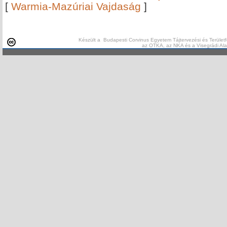
[
Warmia-Mazúriai Vajdaság
]
Készült a Budapesti Corvinus Egyetem Tájtervezési és Területf
az OTKA, az NKA és a Visegrádi Al