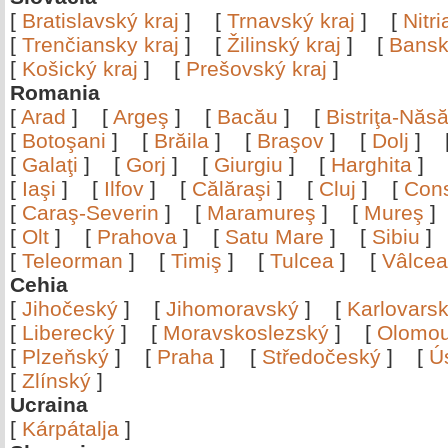
[
Bratislavský kraj
]
[
Trnavský kraj
]
[
Nitr
[
Trenčiansky kraj
]
[
Žilinský kraj
]
[
Bansk
[
Košický kraj
]
[
Prešovský kraj
]
Romania
[
Arad
]
[
Argeş
]
[
Bacău
]
[
Bistriţa-Nă
[
Botoşani
]
[
Brăila
]
[
Braşov
]
[
Dolj
]
[
Galaţi
]
[
Gorj
]
[
Giurgiu
]
[
Harghita
]
[
Iaşi
]
[
Ilfov
]
[
Călăraşi
]
[
Cluj
]
[
Con
[
Caraş-Severin
]
[
Maramureş
]
[
Mureş
[
Olt
]
[
Prahova
]
[
Satu Mare
]
[
Sibiu
[
Teleorman
]
[
Timiş
]
[
Tulcea
]
[
Vâlce
Cehia
[
Jihočeský
]
[
Jihomoravský
]
[
Karlovars
[
Liberecký
]
[
Moravskoslezský
]
[
Olomo
[
Plzeňský
]
[
Praha
]
[
Středočeský
]
[
Ú
[
Zlínský
]
Ucraina
[
Kárpátalja
]