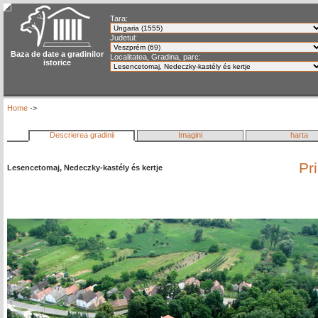
Tara:
Judetul:
Baza de date a gradinilor
Localitatea, Gradina, parc:
istorice
Home
->
Descrierea gradinii
Imagini
harta
Pr
Lesencetomaj, Nedeczky-kastély és kertje