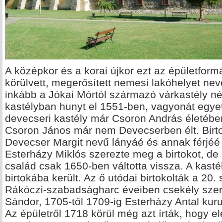
A középkor és a korai újkor ezt az épületformá
körülvett, megerősített nemesi lakóhelyet n
inkább a Jókai Mórtól származó várkastély név
kastélyban hunyt el 1551-ben, vagyonát egyetl
devecseri kastély már Csoron András életében
Csoron János már nem Devecserben élt. Birtok
Devecser Margit nevű lányáé és annak férjéé 
Esterházy Miklós szerezte meg a birtokot, d
család csak 1650-ben váltotta vissza. A kast
birtokába került. Az ő utódai birtokolták a 20
Rákóczi-szabadságharc éveiben csekély szere
Sándor, 1705-től 1709-ig Esterházy Antal kuru
Az épületről 1718 körül még azt írták, hogy 