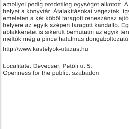
amellyel pedig eredetileg egységet alkotott. A
helyet a könyvtár. Átalakításokat végeztek, így
emeleten a két kőből faragott reneszánsz ajtók
helyére az egyik szépen faragott kandalló. Eg
ablakkeretet is sikerült bemutatni az egyik te
méltók még a pince hatalmas dongaboltozatú t
http://www.kastelyok-utazas.hu
Localitate: Devecser, Petőfi u. 5.
Openness for the public: szabadon