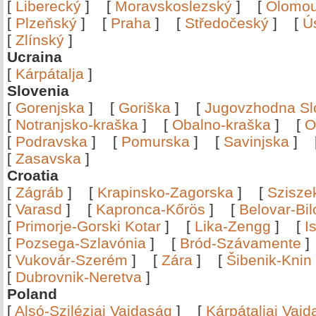
[
Liberecký
]
[
Moravskoslezský
]
[
Olomo
[
Plzeňský
]
[
Praha
]
[
Středočeský
]
[
Ú
[
Zlínský
]
Ucraina
[
Kárpátalja
]
Slovenia
[
Gorenjska
]
[
Goriška
]
[
Jugovzhodna Sl
[
Notranjsko-kraška
]
[
Obalno-kraška
]
[
O
[
Podravska
]
[
Pomurska
]
[
Savinjska
]
[
Zasavska
]
Croatia
[
Zágráb
]
[
Krapinsko-Zagorska
]
[
Szisze
[
Varasd
]
[
Kapronca-Kőrös
]
[
Belovar-Bi
[
Primorje-Gorski Kotar
]
[
Lika-Zengg
]
[
I
[
Pozsega-Szlavónia
]
[
Bród-Szávamente
[
Vukovár-Szerém
]
[
Zára
]
[
Šibenik-Knin
[
Dubrovnik-Neretva
]
Poland
[
Alsó-Sziléziai Vajdaság
]
[
Kárpátaljai Vaj