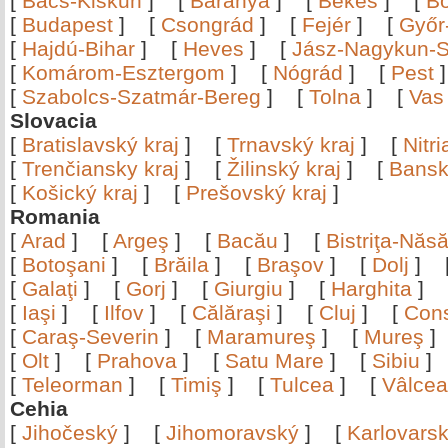
[
Bács-Kiskun
]
[
Baranya
]
[
Békés
]
[
B
[
Budapest
]
[
Csongrád
]
[
Fejér
]
[
Győr
[
Hajdú-Bihar
]
[
Heves
]
[
Jász-Nagykun-S
[
Komárom-Esztergom
]
[
Nógrád
]
[
Pest
[
Szabolcs-Szatmár-Bereg
]
[
Tolna
]
[
Vas
Slovacia
[
Bratislavský kraj
]
[
Trnavský kraj
]
[
Nitr
[
Trenčiansky kraj
]
[
Žilinský kraj
]
[
Bansk
[
Košický kraj
]
[
Prešovský kraj
]
Romania
[
Arad
]
[
Argeş
]
[
Bacău
]
[
Bistriţa-Nă
[
Botoşani
]
[
Brăila
]
[
Braşov
]
[
Dolj
]
[
Galaţi
]
[
Gorj
]
[
Giurgiu
]
[
Harghita
]
[
Iaşi
]
[
Ilfov
]
[
Călăraşi
]
[
Cluj
]
[
Con
[
Caraş-Severin
]
[
Maramureş
]
[
Mureş
[
Olt
]
[
Prahova
]
[
Satu Mare
]
[
Sibiu
[
Teleorman
]
[
Timiş
]
[
Tulcea
]
[
Vâlce
Cehia
[
Jihočeský
]
[
Jihomoravský
]
[
Karlovars