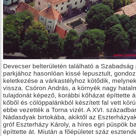
Devecser belterületén található a Szabadság
parkjához hasonlóan kissé lepusztult, gondoz
keletkezése a várkastélyhoz kötődik, melynek
vissza. Csóron András, a környék nagy hatal
tulajdonát képező, korábbi kőházat építtette 
kőből és cölöppalánkból készített fal vett körül
ebbe vezették a Torna vizét. A XVI. századba
Nádasdyak birtokába, akiktől az Eszterházya
gróf Eszterházy Károly, a híres egri püspök b
építtette át. Miután a főépületet száz eszten