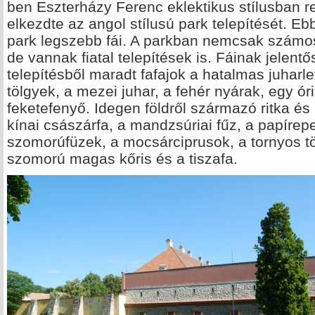
ben Eszterházy Ferenc eklektikus stílusban re
elkezdte az angol stílusú park telepítését. E
park legszebb fái. A parkban nemcsak számos 
de vannak fiatal telepítések is. Fáinak jelen
telepítésből maradt fafajok a hatalmas juharl
tölgyek, a mezei juhar, a fehér nyárak, egy ó
feketefenyő. Idegen földről származó ritka és
kínai császárfa, a mandzsúriai fűz, a papírep
szomorúfüzek, a mocsárciprusok, a tornyos tö
szomorú magas kőris és a tiszafa.