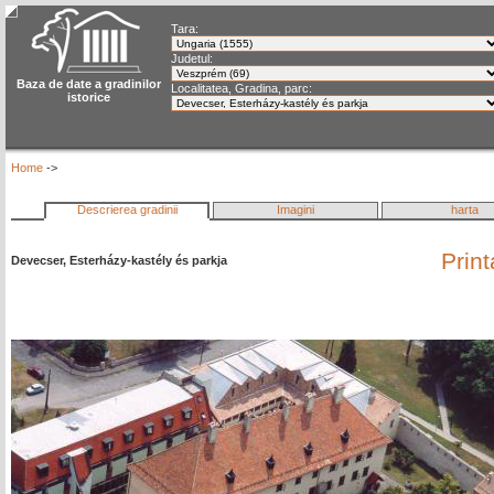
Tara:
Judetul:
Baza de date a gradinilor
Localitatea, Gradina, parc:
istorice
Home
->
Descrierea gradinii
Imagini
harta
Prin
Devecser, Esterházy-kastély és parkja