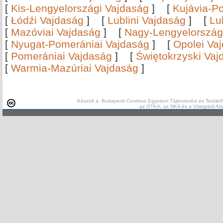
[
Kis-Lengyelországi Vajdaság
]
[
Kujávia-P
[
Łódźi Vajdaság
]
[
Lublini Vajdaság
]
[
Lu
[
Mazóviai Vajdaság
]
[
Nagy-Lengyelország
[
Nyugat-Pomerániai Vajdaság
]
[
Opolei Va
[
Pomerániai Vajdaság
]
[
Świętokrzyski Vaj
[
Warmia-Mazúriai Vajdaság
]
Készült a Budapesti Corvinus Egyetem Tájtervezési és Területf
az OTKA, az NKA és a Visegrádi Al