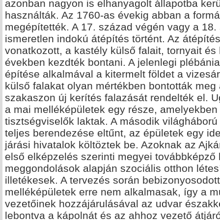
azonban nagyon is elhanyagolt állapotba kerü
használták. Az 1760-as évekig abban a formá
megépítették. A 17. század végén vagy a 18. 
ismeretlen indokú átépítés történt. Az átépíté
vonatkozott, a kastély külső falait, tornyait 
években kezdték bontani. A jelenlegi plébán
építése alkalmával a kitermelt földet a vizesá
külső falakat olyan mértékben bontották meg
szakaszon új kerítés falazását rendelték el. U
a mai melléképületek egy része, amelyekben 
tisztségviselők laktak. A második világháború
teljes berendezése eltűnt, az épületek egy ide
járási hivatalok költöztek be. Azoknak az Ajk
első elképzelés szerinti megyei továbbképző
meggondolások alapján szociális otthon létesí
illetékesek. A tervezés során bebizonyosodot
melléképületek erre nem alkalmasak, így a m
vezetőinek hozzájárulásával az udvar északke
lebontva a kápolnát és az ahhoz vezető átjárót