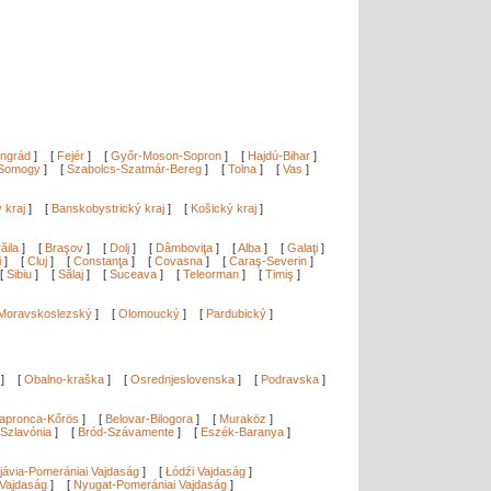
ngrád
]
[
Fejér
]
[
Győr-Moson-Sopron
]
[
Hajdú-Bihar
]
Somogy
]
[
Szabolcs-Szatmár-Bereg
]
[
Tolna
]
[
Vas
]
ý kraj
]
[
Banskobystrický kraj
]
[
Košický kraj
]
ăila
]
[
Braşov
]
[
Dolj
]
[
Dâmboviţa
]
[
Alba
]
[
Galaţi
]
i
]
[
Cluj
]
[
Constanţa
]
[
Covasna
]
[
Caraş-Severin
]
[
Sibiu
]
[
Sălaj
]
[
Suceava
]
[
Teleorman
]
[
Timiş
]
Moravskoslezský
]
[
Olomoucký
]
[
Pardubický
]
]
[
Obalno-kraška
]
[
Osrednjeslovenska
]
[
Podravska
]
apronca-Kőrös
]
[
Belovar-Bilogora
]
[
Muraköz
]
Szlavónia
]
[
Bród-Szávamente
]
[
Eszék-Baranya
]
]
jávia-Pomerániai Vajdaság
]
[
Łódźi Vajdaság
]
Vajdaság
]
[
Nyugat-Pomerániai Vajdaság
]