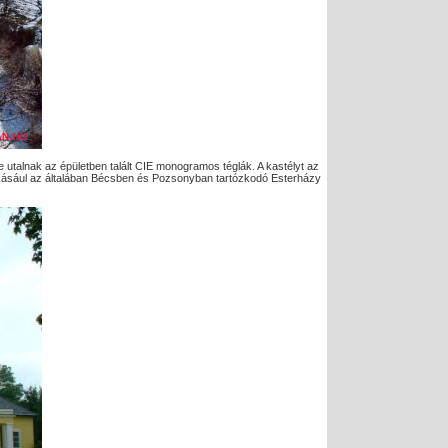
re utalnak az épületben talált CIE monogramos téglák. A kastélyt az
ó lakásául az általában Bécsben és Pozsonyban tartózkodó Esterházy