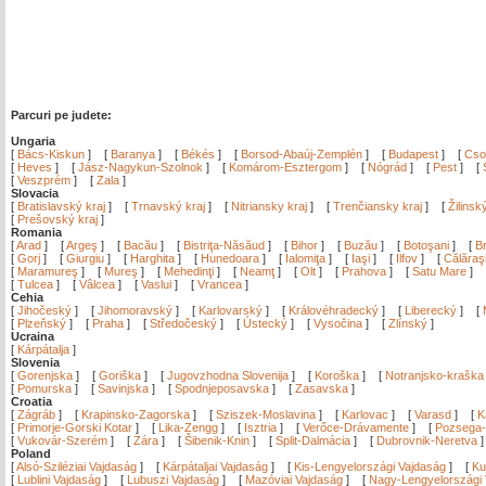
Parcuri pe judete:
Ungaria
[
Bács-Kiskun
]
[
Baranya
]
[
Békés
]
[
Borsod-Abaúj-Zemplén
]
[
Budapest
]
[
Cso
[
Heves
]
[
Jász-Nagykun-Szolnok
]
[
Komárom-Esztergom
]
[
Nógrád
]
[
Pest
]
[
[
Veszprém
]
[
Zala
]
Slovacia
[
Bratislavský kraj
]
[
Trnavský kraj
]
[
Nitriansky kraj
]
[
Trenčiansky kraj
]
[
Žilinsk
[
Prešovský kraj
]
Romania
[
Arad
]
[
Argeş
]
[
Bacău
]
[
Bistriţa-Năsăud
]
[
Bihor
]
[
Buzău
]
[
Botoşani
]
[
Br
[
Gorj
]
[
Giurgiu
]
[
Harghita
]
[
Hunedoara
]
[
Ialomiţa
]
[
Iaşi
]
[
Ilfov
]
[
Călăraş
[
Maramureş
]
[
Mureş
]
[
Mehedinţi
]
[
Neamţ
]
[
Olt
]
[
Prahova
]
[
Satu Mare
]
[
Tulcea
]
[
Vâlcea
]
[
Vaslui
]
[
Vrancea
]
Cehia
[
Jihočeský
]
[
Jihomoravský
]
[
Karlovarský
]
[
Královéhradecký
]
[
Liberecký
]
[
[
Plzeňský
]
[
Praha
]
[
Středočeský
]
[
Ústecký
]
[
Vysočina
]
[
Zlínský
]
Ucraina
[
Kárpátalja
]
Slovenia
[
Gorenjska
]
[
Goriška
]
[
Jugovzhodna Slovenija
]
[
Koroška
]
[
Notranjsko-kraška
[
Pomurska
]
[
Savinjska
]
[
Spodnjeposavska
]
[
Zasavska
]
Croatia
[
Zágráb
]
[
Krapinsko-Zagorska
]
[
Sziszek-Moslavina
]
[
Karlovac
]
[
Varasd
]
[
K
[
Primorje-Gorski Kotar
]
[
Lika-Zengg
]
[
Isztria
]
[
Verőce-Drávamente
]
[
Pozsega-
[
Vukovár-Szerém
]
[
Zára
]
[
Šibenik-Knin
]
[
Split-Dalmácia
]
[
Dubrovnik-Neretva
Poland
[
Alsó-Sziléziai Vajdaság
]
[
Kárpátaljai Vajdaság
]
[
Kis-Lengyelországi Vajdaság
]
[
Ku
[
Lublini Vajdaság
]
[
Lubuszi Vajdaság
]
[
Mazóviai Vajdaság
]
[
Nagy-Lengyelországi 