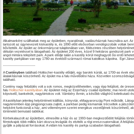
Alkalmanként szállhattak meg az épületben, nyaralónak, vadászháznak használva azt. Az 
tartozott az úgynevezett kiskastély is, és 1890 előtt elsősorban vendégszobák voltak benn
bővítették. Az épület az önkormányzat tulajdonában van, földszintes részében helytörténe
délután vezetéssel is látogatható. Az épületet 200 éves, közel 9 hektáros gondozott park vesz
angol mintára telepített park. A park elődje talán a kastély körül meghagyott ősi erdő lehe
kastély parkjában van egy 1780-as évekből származó római katolikus kápolna. Egri Jáno
---------------------------
A
Csetényben
található Holitscher-kastély elődjét, egy barokk kúriát, az 1700-as évek el
átalakításnak köszönhető. Az épület ma a falu művelődési háza. Közvetlen szomszédságába
található.
Csetény nagy felüdülés volt a sok romos, megközelíthetetlen, vagy épp felújított, de üresen t
falu
Holitscher-kastélyában
. Az épületet még az Esterházy család építtette; mai nevét utols
képviselő, bankelnök, nagybirtokos volt. Vámbéry Ármin, a később világhírű keletkutató és f
A kastélyban jelenleg helytörténeti kiállítás, könyvtár, eMagyarország Pont működik. Látoga
nagyteremben épp pingpongcsata zajlott, a parkban pedig kismamák trécseltek a játszótér
helyként funkcionál a ház, ami véleményem szerint energikus vezetőjének köszönhető, aki
történetét bemutató tablókat.
Körbekalauzolt az épületben, elmesélte a ház és az 1993-ban megkezdődött felújítás törté
fémtolvajok több milliós kárt okozva levágták és elvitték a régi ereszcsatornákat. A felújít
gyűjtik a pályázati forrásokat. A vidám kis kastély és parkja szabadon látogatható.