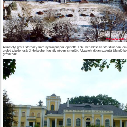
A kastélyt gróf Esterházy Imre nyitrai püspök építtette 1740-ben klasszicista stílusban, er
utolsó tulajdonosáról Holitscher kastély néven ismerjük. A kastély ritkán szolgált álland
grófoknak.