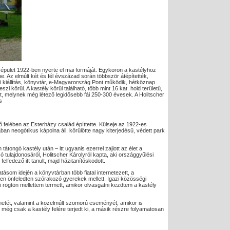
épület 1922-ben nyerte el mai formáját. Egykoron a kastélyhoz
e. Az elmúlt két és fél évszázad során többször átépítették,
ti kiállítás, könyvtár, e-Magyarország Pont működik, hétköznap
i körül. A kastély körül található, több mint 16 kat. hold területű,
tett, melynek még létező legidősebb fái 250-300 évesek. A Holitscher
s
ső felében az Esterházy család építtette. Külseje az 1922-es
n neogótikus kápolna áll, körülötte nagy kiterjedésű, védett park
átongó kastély után – itt ugyanis ezerrel zajlott az élet a
ó tulajdonosáról, Holitscher Károlyról kapta, aki országgyűlési
elfedező itt tanult, majd házitanítóskodott.
tásom idején a könyvtárban több fiatal internetezett, a
en önfeledten szórakozó gyerekek mellett. Igazi közösségi
 rögtön mellettem termett, amikor olvasgatni kezdtem a kastély
netét, valamint a közelmúlt szomorú eseményét, amikor is
ás még csak a kastély felére terjedt ki, a másik részre folyamatosan