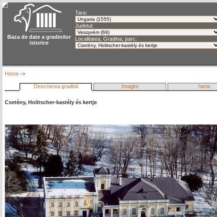
Tara:
Judetul:
Baza de date a gradinilor
Localitatea, Gradina, parc:
istorice
Home
->
Descrierea gradinii
Imagini
harta
Csetény, Holitscher-kastély és kertje