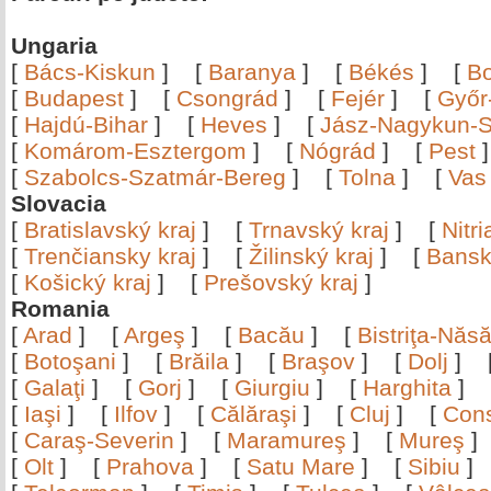
Ungaria
[
Bács-Kiskun
]
[
Baranya
]
[
Békés
]
[
B
[
Budapest
]
[
Csongrád
]
[
Fejér
]
[
Győr
[
Hajdú-Bihar
]
[
Heves
]
[
Jász-Nagykun-S
[
Komárom-Esztergom
]
[
Nógrád
]
[
Pest
[
Szabolcs-Szatmár-Bereg
]
[
Tolna
]
[
Vas
Slovacia
[
Bratislavský kraj
]
[
Trnavský kraj
]
[
Nitr
[
Trenčiansky kraj
]
[
Žilinský kraj
]
[
Bansk
[
Košický kraj
]
[
Prešovský kraj
]
Romania
[
Arad
]
[
Argeş
]
[
Bacău
]
[
Bistriţa-Nă
[
Botoşani
]
[
Brăila
]
[
Braşov
]
[
Dolj
]
[
Galaţi
]
[
Gorj
]
[
Giurgiu
]
[
Harghita
]
[
Iaşi
]
[
Ilfov
]
[
Călăraşi
]
[
Cluj
]
[
Con
[
Caraş-Severin
]
[
Maramureş
]
[
Mureş
[
Olt
]
[
Prahova
]
[
Satu Mare
]
[
Sibiu