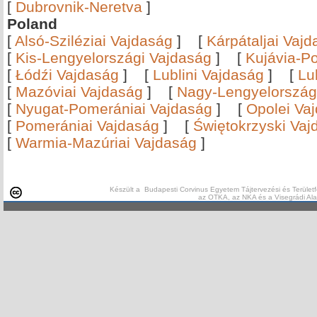
[
Dubrovnik-Neretva
]
Poland
[
Alsó-Sziléziai Vajdaság
]
[
Kárpátaljai Vaj
[
Kis-Lengyelországi Vajdaság
]
[
Kujávia-P
[
Łódźi Vajdaság
]
[
Lublini Vajdaság
]
[
Lu
[
Mazóviai Vajdaság
]
[
Nagy-Lengyelország
[
Nyugat-Pomerániai Vajdaság
]
[
Opolei Va
[
Pomerániai Vajdaság
]
[
Świętokrzyski Vaj
[
Warmia-Mazúriai Vajdaság
]
Készült a Budapesti Corvinus Egyetem Tájtervezési és Területf
az OTKA, az NKA és a Visegrádi Al