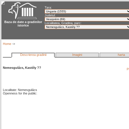
Tara:
Judetul:
Baza de date a gradinilor
Localitatea, Gradina, parc:
istorice
Home
->
Descrierea gradinii
Imagini
harta
Nemesgulács, Kastély ??
P
Localitate: Nemesgulács
Openness for the public: