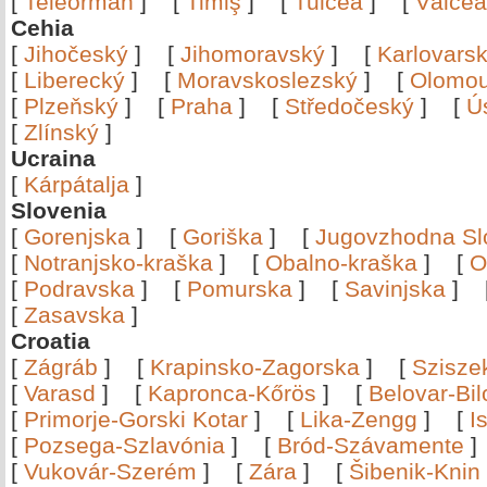
[
Teleorman
]
[
Timiş
]
[
Tulcea
]
[
Vâlce
Cehia
[
Jihočeský
]
[
Jihomoravský
]
[
Karlovars
[
Liberecký
]
[
Moravskoslezský
]
[
Olomo
[
Plzeňský
]
[
Praha
]
[
Středočeský
]
[
Ú
[
Zlínský
]
Ucraina
[
Kárpátalja
]
Slovenia
[
Gorenjska
]
[
Goriška
]
[
Jugovzhodna Sl
[
Notranjsko-kraška
]
[
Obalno-kraška
]
[
O
[
Podravska
]
[
Pomurska
]
[
Savinjska
]
[
Zasavska
]
Croatia
[
Zágráb
]
[
Krapinsko-Zagorska
]
[
Szisze
[
Varasd
]
[
Kapronca-Kőrös
]
[
Belovar-Bi
[
Primorje-Gorski Kotar
]
[
Lika-Zengg
]
[
I
[
Pozsega-Szlavónia
]
[
Bród-Szávamente
[
Vukovár-Szerém
]
[
Zára
]
[
Šibenik-Knin