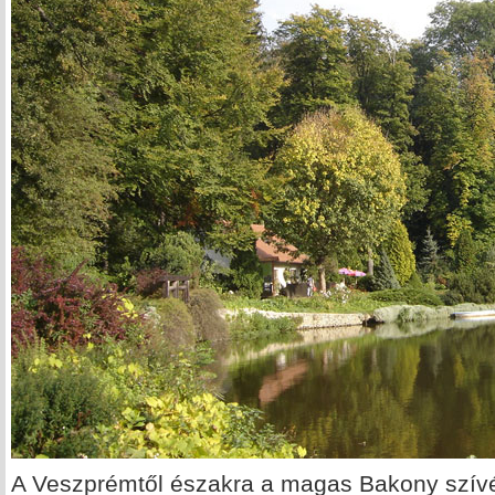
A Veszprémtől északra a magas Bakony szívé