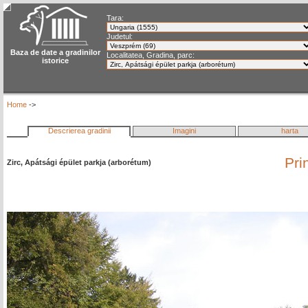
Tara:
Judetul:
Baza de date a gradinilor
Localitatea, Gradina, parc:
istorice
Home
->
Descrierea gradinii
Imagini
harta
Pri
Zirc, Apátsági épület parkja (arborétum)