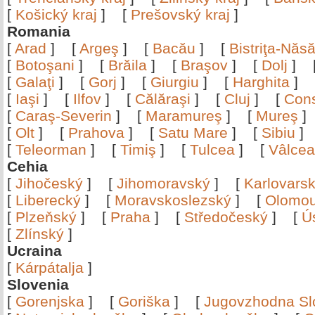
[
Košický kraj
]
[
Prešovský kraj
]
Romania
[
Arad
]
[
Argeş
]
[
Bacău
]
[
Bistriţa-Nă
[
Botoşani
]
[
Brăila
]
[
Braşov
]
[
Dolj
]
[
Galaţi
]
[
Gorj
]
[
Giurgiu
]
[
Harghita
]
[
Iaşi
]
[
Ilfov
]
[
Călăraşi
]
[
Cluj
]
[
Con
[
Caraş-Severin
]
[
Maramureş
]
[
Mureş
[
Olt
]
[
Prahova
]
[
Satu Mare
]
[
Sibiu
[
Teleorman
]
[
Timiş
]
[
Tulcea
]
[
Vâlce
Cehia
[
Jihočeský
]
[
Jihomoravský
]
[
Karlovars
[
Liberecký
]
[
Moravskoslezský
]
[
Olomo
[
Plzeňský
]
[
Praha
]
[
Středočeský
]
[
Ú
[
Zlínský
]
Ucraina
[
Kárpátalja
]
Slovenia
[
Gorenjska
]
[
Goriška
]
[
Jugovzhodna Sl