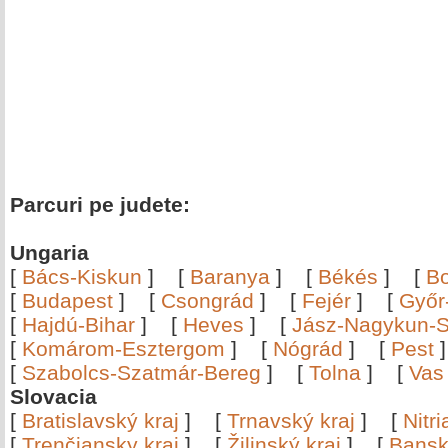
Parcuri pe judete:
Ungaria
[
Bács-Kiskun
]
[
Baranya
]
[
Békés
]
[
B
[
Budapest
]
[
Csongrád
]
[
Fejér
]
[
Győr
[
Hajdú-Bihar
]
[
Heves
]
[
Jász-Nagykun-S
[
Komárom-Esztergom
]
[
Nógrád
]
[
Pest
[
Szabolcs-Szatmár-Bereg
]
[
Tolna
]
[
Vas
Slovacia
[
Bratislavský kraj
]
[
Trnavský kraj
]
[
Nitr
[
Trenčiansky kraj
]
[
Žilinský kraj
]
[
Bansk