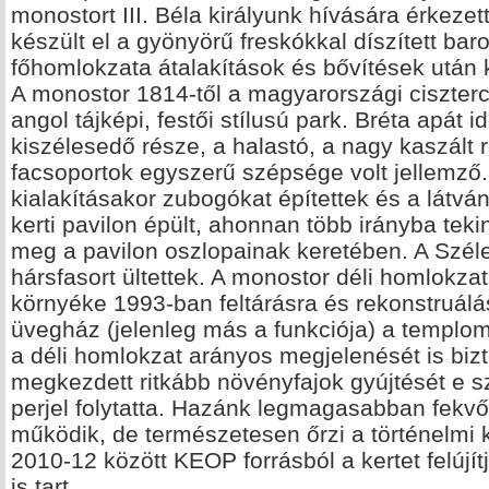
monostort III. Béla királyunk hívására érkezett
készült el a gyönyörű freskókkal díszített bar
főhomlokzata átalakítások és bővítések után k
A monostor 1814-től a magyarországi ciszterci
angol tájképi, festői stílusú park. Bréta apát
kiszélesedő része, a halastó, a nagy kaszált 
facsoportok egyszerű szépsége volt jellemző
kialakításakor zubogókat építettek és a látvá
kerti pavilon épült, ahonnan több irányba tek
meg a pavilon oszlopainak keretében. A Széle
hársfasort ültettek. A monostor déli homlokzat
környéke 1993-ban feltárásra és rekonstruálás
üvegház (jelenleg más a funkciója) a templom
a déli homlokzat arányos megjelenését is bizt
megkezdett ritkább növényfajok gyújtését e 
perjel folytatta. Hazánk legmagasabban fekvő
működik, de természetesen őrzi a történelmi k
2010-12 között KEOP forrásból a kertet felújítj
is tart.