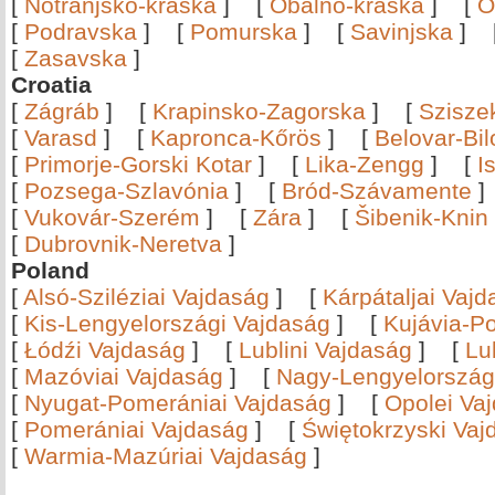
[
Notranjsko-kraška
]
[
Obalno-kraška
]
[
O
[
Podravska
]
[
Pomurska
]
[
Savinjska
]
[
Zasavska
]
Croatia
[
Zágráb
]
[
Krapinsko-Zagorska
]
[
Szisze
[
Varasd
]
[
Kapronca-Kőrös
]
[
Belovar-Bi
[
Primorje-Gorski Kotar
]
[
Lika-Zengg
]
[
I
[
Pozsega-Szlavónia
]
[
Bród-Szávamente
[
Vukovár-Szerém
]
[
Zára
]
[
Šibenik-Knin
[
Dubrovnik-Neretva
]
Poland
[
Alsó-Sziléziai Vajdaság
]
[
Kárpátaljai Vaj
[
Kis-Lengyelországi Vajdaság
]
[
Kujávia-P
[
Łódźi Vajdaság
]
[
Lublini Vajdaság
]
[
Lu
[
Mazóviai Vajdaság
]
[
Nagy-Lengyelország
[
Nyugat-Pomerániai Vajdaság
]
[
Opolei Va
[
Pomerániai Vajdaság
]
[
Świętokrzyski Vaj
[
Warmia-Mazúriai Vajdaság
]