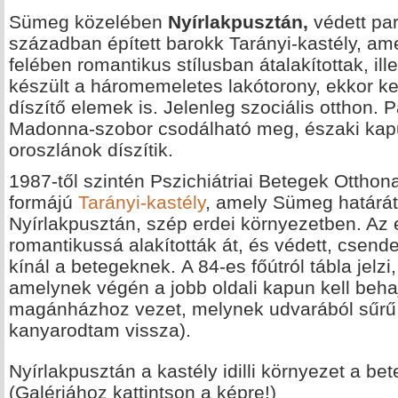
Sümeg közelében
Nyírlakpusztán,
védett pa
században épített barokk Tarányi-kastély, am
felében romantikus stílusban átalakítottak, il
készült a háromemeletes lakótorony, ekkor ke
díszítő elemek is. Jelenleg szociális otthon.
Madonna-szobor csodálható meg, északi kapu
oroszlánok díszítik.
1987-től szintén Pszichiátriai Betegek Ottho
formájú
Tarányi-kastély
, amely Sümeg határátó
Nyírlakpusztán, szép erdei környezetben. Az e
romantikussá alakították át, és védett, csende
kínál a betegeknek. A 84-es főútról tábla jelzi,
amelynek végén a jobb oldali kapun kell behaj
magánházhoz vezet, melynek udvarából sűrű
kanyarodtam vissza).
Nyírlakpusztán a kastély idilli környezet a b
(Galériához kattintson a képre!)