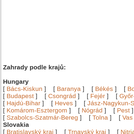
Zahrady podle krajů:
Hungary
[
Bács-Kiskun
]
[
Baranya
]
[
Békés
]
[
B
[
Budapest
]
[
Csongrád
]
[
Fejér
]
[
Győr
[
Hajdú-Bihar
]
[
Heves
]
[
Jász-Nagykun-S
[
Komárom-Esztergom
]
[
Nógrád
]
[
Pest
[
Szabolcs-Szatmár-Bereg
]
[
Tolna
]
[
Vas
Slovakia
[
Bratislavský kraj
]
[
Trnavský kraj
]
[
Nitr