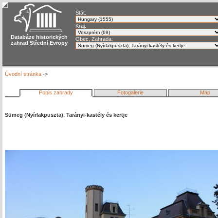
Stát:
Kraj:
Databáze historických
Obec, Zahrada:
zahrad Střední Evropy
Úvodní stránka
->
Popis zahrady
Fotogalerie
Map
Sümeg (Nyírlakpuszta), Tarányi-kastély és kertje