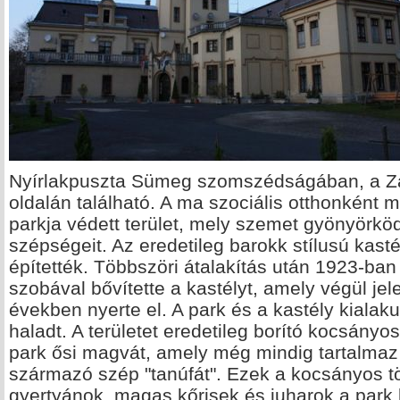
Nyírlakpuszta Sümeg szomszédságában, a Zal
oldalán található. A ma szociális otthonként 
parkja védett terület, mely szemet gyönyörköd
szépségeit. Az eredetileg barokk stílusú kasté
építették. Többszöri átalakítás után 1923-ban
szobával bővítette a kastélyt, amely végül jel
években nyerte el. A park és a kastély kiala
haladt. A területet eredetileg borító kocsányos
park ősi magvát, amely még mindig tartalmaz
származó szép "tanúfát". Ezek a kocsányos tö
gyertyánok, magas kőrisek és juharok a park 