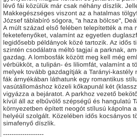
lévő fái közülük már csak néhány díszlik. Jell
Makkegészséges viszont az a hatalmas tölgy
József táblabíró sógora, "a haza bölcse", De
A múlt század első felében telepítették a ma m
feketefenyőket, valamínt az egyetlen duglas
legidősebb példányok közé tartozik. Az idős t
szintén csodálatra méltó tagjaí a parknak, am
gazdag. A lombosfák között meg kell még emlí
vérbükköt, a tulipán- és liliomfát, valamínt a 
melyek tovább gazdagítják a Tarányi-kastély 
fák árnyékában láthatunk egy romantikus stí
vasútállomáshoz közeli kőkapunál két (klasszi
vigyázza a bejáratot. A parkhoz vezető bekötő
kívül áll az elbűvölő szépségű és hangulatú T
környezetben épített neogót stílusú kápolna 
helyéül szolgált. Közelében idős kocsányos t
simafenyő díszlik.
-------------------