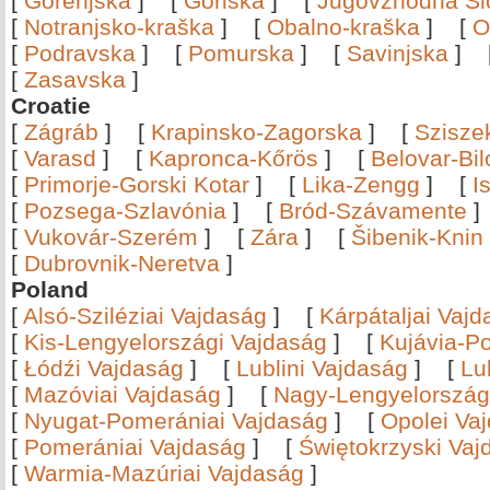
[
Gorenjska
]
[
Goriška
]
[
Jugovzhodna Sl
[
Notranjsko-kraška
]
[
Obalno-kraška
]
[
O
[
Podravska
]
[
Pomurska
]
[
Savinjska
]
[
Zasavska
]
Croatie
[
Zágráb
]
[
Krapinsko-Zagorska
]
[
Szisze
[
Varasd
]
[
Kapronca-Kőrös
]
[
Belovar-Bi
[
Primorje-Gorski Kotar
]
[
Lika-Zengg
]
[
I
[
Pozsega-Szlavónia
]
[
Bród-Szávamente
[
Vukovár-Szerém
]
[
Zára
]
[
Šibenik-Knin
[
Dubrovnik-Neretva
]
Poland
[
Alsó-Sziléziai Vajdaság
]
[
Kárpátaljai Vaj
[
Kis-Lengyelországi Vajdaság
]
[
Kujávia-P
[
Łódźi Vajdaság
]
[
Lublini Vajdaság
]
[
Lu
[
Mazóviai Vajdaság
]
[
Nagy-Lengyelország
[
Nyugat-Pomerániai Vajdaság
]
[
Opolei Va
[
Pomerániai Vajdaság
]
[
Świętokrzyski Vaj
[
Warmia-Mazúriai Vajdaság
]