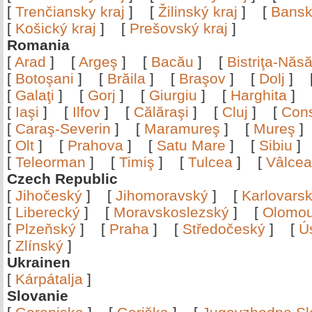
[
Trenčiansky kraj
]
[
Žilinský kraj
]
[
Bansk
[
Košický kraj
]
[
Prešovský kraj
]
Romania
[
Arad
]
[
Argeş
]
[
Bacău
]
[
Bistriţa-Nă
[
Botoşani
]
[
Brăila
]
[
Braşov
]
[
Dolj
]
[
Galaţi
]
[
Gorj
]
[
Giurgiu
]
[
Harghita
]
[
Iaşi
]
[
Ilfov
]
[
Călăraşi
]
[
Cluj
]
[
Con
[
Caraş-Severin
]
[
Maramureş
]
[
Mureş
[
Olt
]
[
Prahova
]
[
Satu Mare
]
[
Sibiu
[
Teleorman
]
[
Timiş
]
[
Tulcea
]
[
Vâlce
Czech Republic
[
Jihočeský
]
[
Jihomoravský
]
[
Karlovars
[
Liberecký
]
[
Moravskoslezský
]
[
Olomo
[
Plzeňský
]
[
Praha
]
[
Středočeský
]
[
Ú
[
Zlínský
]
Ukrainen
[
Kárpátalja
]
Slovanie