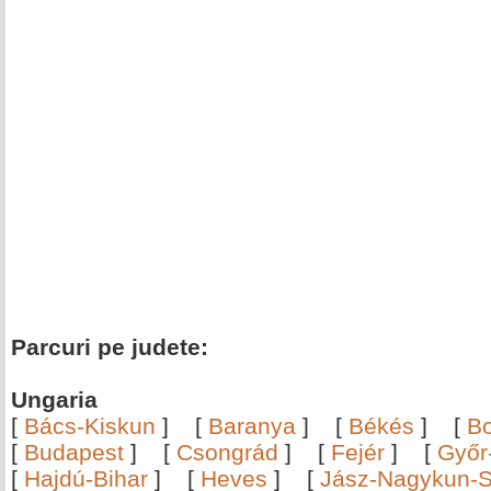
Parcuri pe judete:
Ungaria
[
Bács-Kiskun
]
[
Baranya
]
[
Békés
]
[
B
[
Budapest
]
[
Csongrád
]
[
Fejér
]
[
Győr
[
Hajdú-Bihar
]
[
Heves
]
[
Jász-Nagykun-S