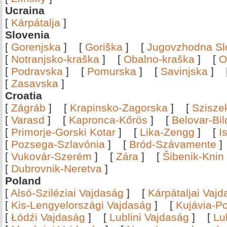
Ucraina
[
Kárpátalja
]
Slovenia
[
Gorenjska
]
[
Goriška
]
[
Jugovzhodna Sl
[
Notranjsko-kraška
]
[
Obalno-kraška
]
[
O
[
Podravska
]
[
Pomurska
]
[
Savinjska
]
[
Zasavska
]
Croatia
[
Zágráb
]
[
Krapinsko-Zagorska
]
[
Szisze
[
Varasd
]
[
Kapronca-Kőrös
]
[
Belovar-Bi
[
Primorje-Gorski Kotar
]
[
Lika-Zengg
]
[
I
[
Pozsega-Szlavónia
]
[
Bród-Szávamente
[
Vukovár-Szerém
]
[
Zára
]
[
Šibenik-Knin
[
Dubrovnik-Neretva
]
Poland
[
Alsó-Sziléziai Vajdaság
]
[
Kárpátaljai Vaj
[
Kis-Lengyelországi Vajdaság
]
[
Kujávia-P
[
Łódźi Vajdaság
]
[
Lublini Vajdaság
]
[
Lu