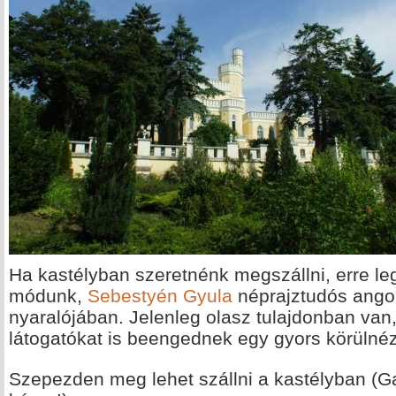
Ha kastélyban szeretnénk megszállni, erre l
módunk,
Sebestyén Gyula
néprajztudós angol
nyaralójában. Jelenleg olasz tulajdonban van
látogatókat is beengednek egy gyors körülnéz
Szepezden meg lehet szállni a kastélyban (Ga