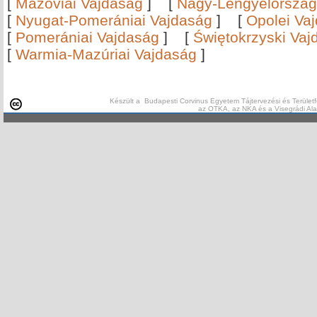
[
Mazóviai Vajdaság
]
[
Nagy-Lengyelország
[
Nyugat-Pomerániai Vajdaság
]
[
Opolei Va
[
Pomerániai Vajdaság
]
[
Świętokrzyski Vaj
[
Warmia-Mazúriai Vajdaság
]
Készült a Budapesti Corvinus Egyetem Tájtervezési és Területf
az OTKA, az NKA és a Visegrádi Al