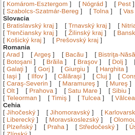
[
Komárom-Esztergom
]
[
Nógrád
]
[
Pest
[
Szabolcs-Szatmár-Bereg
]
[
Tolna
]
[
Vas
Slovacia
[
Bratislavský kraj
]
[
Trnavský kraj
]
[
Nitr
[
Trenčiansky kraj
]
[
Žilinský kraj
]
[
Bansk
[
Košický kraj
]
[
Prešovský kraj
]
Romania
[
Arad
]
[
Argeş
]
[
Bacău
]
[
Bistriţa-Nă
[
Botoşani
]
[
Brăila
]
[
Braşov
]
[
Dolj
]
[
Galaţi
]
[
Gorj
]
[
Giurgiu
]
[
Harghita
]
[
Iaşi
]
[
Ilfov
]
[
Călăraşi
]
[
Cluj
]
[
Con
[
Caraş-Severin
]
[
Maramureş
]
[
Mureş
[
Olt
]
[
Prahova
]
[
Satu Mare
]
[
Sibiu
[
Teleorman
]
[
Timiş
]
[
Tulcea
]
[
Vâlce
Cehia
[
Jihočeský
]
[
Jihomoravský
]
[
Karlovars
[
Liberecký
]
[
Moravskoslezský
]
[
Olomo
[
Plzeňský
]
[
Praha
]
[
Středočeský
]
[
Ú
[
Zlínský
]