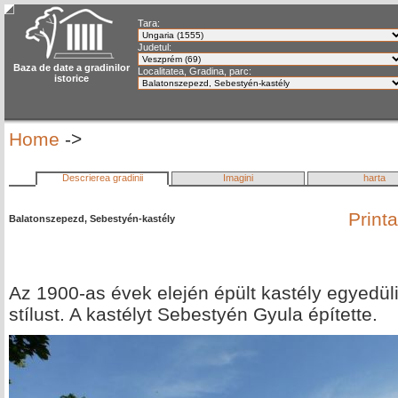
Tara:
Judetul:
Baza de date a gradinilor
Localitatea, Gradina, parc:
istorice
Home
->
Descrierea gradinii
Imagini
harta
Print
Balatonszepezd, Sebestyén-kastély
Az 1900-as évek elején épült kastély egyedül
stílust. A kastélyt Sebestyén Gyula építette.