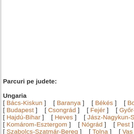
Parcuri pe judete:
Ungaria
[
Bács-Kiskun
]
[
Baranya
]
[
Békés
]
[
B
[
Budapest
]
[
Csongrád
]
[
Fejér
]
[
Győr
[
Hajdú-Bihar
]
[
Heves
]
[
Jász-Nagykun-S
[
Komárom-Esztergom
]
[
Nógrád
]
[
Pest
[
Szabolcs-Szatmár-Bereg
]
[
Tolna
]
[
Vas