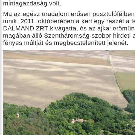
mintagazdaság volt.
Ma az egész uradalom erősen pusztulófélben
tűnik. 2011. októberében a kert egy részét a t
DALMAND ZRT kivágatta, és az ajkai erőműnek 
magában álló Szentháromság-szobor hirdeti a 
fényes múltját és megbecstelenített jelenét.