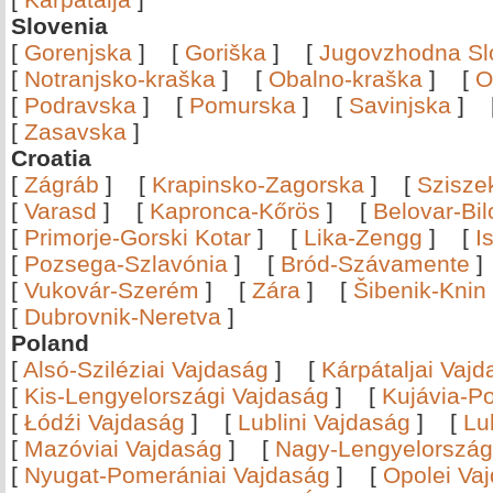
Slovenia
[
Gorenjska
]
[
Goriška
]
[
Jugovzhodna Sl
[
Notranjsko-kraška
]
[
Obalno-kraška
]
[
O
[
Podravska
]
[
Pomurska
]
[
Savinjska
]
[
Zasavska
]
Croatia
[
Zágráb
]
[
Krapinsko-Zagorska
]
[
Szisze
[
Varasd
]
[
Kapronca-Kőrös
]
[
Belovar-Bi
[
Primorje-Gorski Kotar
]
[
Lika-Zengg
]
[
I
[
Pozsega-Szlavónia
]
[
Bród-Szávamente
[
Vukovár-Szerém
]
[
Zára
]
[
Šibenik-Knin
[
Dubrovnik-Neretva
]
Poland
[
Alsó-Sziléziai Vajdaság
]
[
Kárpátaljai Vaj
[
Kis-Lengyelországi Vajdaság
]
[
Kujávia-P
[
Łódźi Vajdaság
]
[
Lublini Vajdaság
]
[
Lu
[
Mazóviai Vajdaság
]
[
Nagy-Lengyelország
[
Nyugat-Pomerániai Vajdaság
]
[
Opolei Va