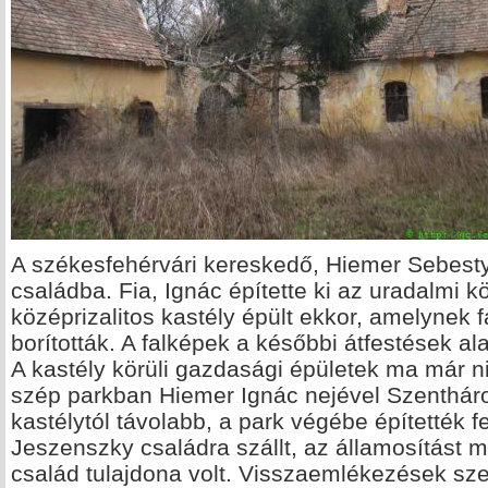
A székesfehérvári kereskedő, Hiemer Sebesty
családba. Fia, Ignác építette ki az uradalmi k
középrizalitos kastély épült ekkor, amelynek 
borították. A falképek a későbbi átfestések al
A kastély körüli gazdasági épületek ma már n
szép parkban Hiemer Ignác nejével Szenthár
kastélytól távolabb, a park végébe építették f
Jeszenszky családra szállt, az államosítást 
család tulajdona volt. Visszaemlékezések szer