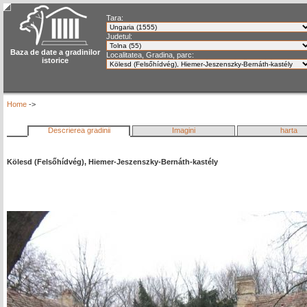
Tara:
Judetul:
Baza de date a gradinilor
Localitatea, Gradina, parc:
istorice
Home
->
Descrierea gradinii
Imagini
harta
Kölesd (Felsőhídvég), Hiemer-Jeszenszky-Bernáth-kastély