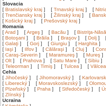
Slovacia
[
Bratislavský kraj
]
[
Trnavský kraj
]
[
Nitr
[
Trenčiansky kraj
]
[
Žilinský kraj
]
[
Bansk
[
Košický kraj
]
[
Prešovský kraj
]
Romania
[
Arad
]
[
Argeş
]
[
Bacău
]
[
Bistriţa-Nă
[
Botoşani
]
[
Brăila
]
[
Braşov
]
[
Dolj
]
[
Galaţi
]
[
Gorj
]
[
Giurgiu
]
[
Harghita
]
[
Iaşi
]
[
Ilfov
]
[
Călăraşi
]
[
Cluj
]
[
Con
[
Caraş-Severin
]
[
Maramureş
]
[
Mureş
[
Olt
]
[
Prahova
]
[
Satu Mare
]
[
Sibiu
[
Teleorman
]
[
Timiş
]
[
Tulcea
]
[
Vâlce
Cehia
[
Jihočeský
]
[
Jihomoravský
]
[
Karlovars
[
Liberecký
]
[
Moravskoslezský
]
[
Olomo
[
Plzeňský
]
[
Praha
]
[
Středočeský
]
[
Ú
[
Zlínský
]
Ucraina
[
Kárpátalja
]