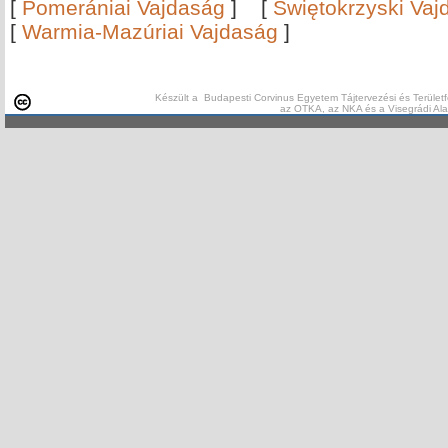
[
Pomerániai Vajdaság
]
[
Świętokrzyski Vaj
[
Warmia-Mazúriai Vajdaság
]
Készült a Budapesti Corvinus Egyetem Tájtervezési és Területf
az OTKA, az NKA és a Visegrádi Al