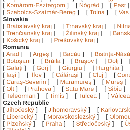
[
Komárom-Esztergom
]
[
Nógrád
]
[
Pest
[
Szabolcs-Szatmár-Bereg
]
[
Tolna
]
[
Vas
Slovakia
[
Bratislavský kraj
]
[
Trnavský kraj
]
[
Nitr
[
Trenčiansky kraj
]
[
Žilinský kraj
]
[
Bansk
[
Košický kraj
]
[
Prešovský kraj
]
Romania
[
Arad
]
[
Argeş
]
[
Bacău
]
[
Bistriţa-Nă
[
Botoşani
]
[
Brăila
]
[
Braşov
]
[
Dolj
]
[
Galaţi
]
[
Gorj
]
[
Giurgiu
]
[
Harghita
]
[
Iaşi
]
[
Ilfov
]
[
Călăraşi
]
[
Cluj
]
[
Con
[
Caraş-Severin
]
[
Maramureş
]
[
Mureş
[
Olt
]
[
Prahova
]
[
Satu Mare
]
[
Sibiu
[
Teleorman
]
[
Timiş
]
[
Tulcea
]
[
Vâlce
Czech Republic
[
Jihočeský
]
[
Jihomoravský
]
[
Karlovars
[
Liberecký
]
[
Moravskoslezský
]
[
Olomo
[
Plzeňský
]
[
Praha
]
[
Středočeský
]
[
Ú