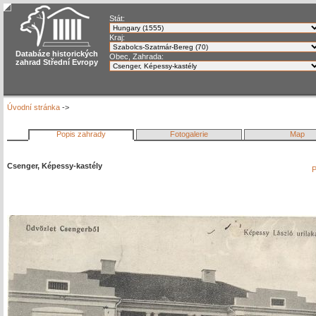
Stát:
Kraj:
Databáze historických
Obec, Zahrada:
zahrad Střední Evropy
Úvodní stránka
->
Popis zahrady
Fotogalerie
Map
Csenger, Képessy-kastély
P