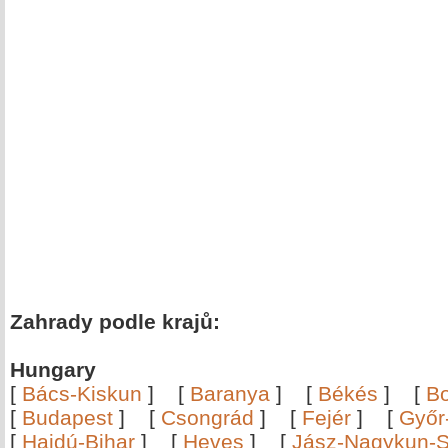
Zahrady podle krajů:
Hungary
[
Bács-Kiskun
]
[
Baranya
]
[
Békés
]
[
B
[
Budapest
]
[
Csongrád
]
[
Fejér
]
[
Győr
[
Hajdú-Bihar
]
[
Heves
]
[
Jász-Nagykun-S