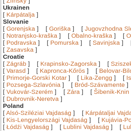
[
Zlínský
]
Ukrainen
[
Kárpátalja
]
Slovanie
[
Gorenjska
]
[
Goriška
]
[
Jugovzhodna Sl
[
Notranjsko-kraška
]
[
Obalno-kraška
]
[
O
[
Podravska
]
[
Pomurska
]
[
Savinjska
]
[
Zasavska
]
Croatie
[
Zágráb
]
[
Krapinsko-Zagorska
]
[
Szisze
[
Varasd
]
[
Kapronca-Kőrös
]
[
Belovar-Bi
[
Primorje-Gorski Kotar
]
[
Lika-Zengg
]
[
I
[
Pozsega-Szlavónia
]
[
Bród-Szávamente
[
Vukovár-Szerém
]
[
Zára
]
[
Šibenik-Knin
[
Dubrovnik-Neretva
]
Poland
[
Alsó-Sziléziai Vajdaság
]
[
Kárpátaljai Vaj
[
Kis-Lengyelországi Vajdaság
]
[
Kujávia-P
[
Łódźi Vajdaság
]
[
Lublini Vajdaság
]
[
Lu