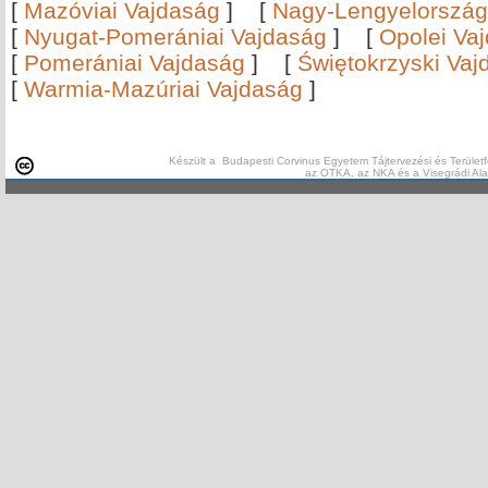
[
Mazóviai Vajdaság
]
[
Nagy-Lengyelország
[
Nyugat-Pomerániai Vajdaság
]
[
Opolei Va
[
Pomerániai Vajdaság
]
[
Świętokrzyski Vaj
[
Warmia-Mazúriai Vajdaság
]
Készült a Budapesti Corvinus Egyetem Tájtervezési és Területf
az OTKA, az NKA és a Visegrádi Al